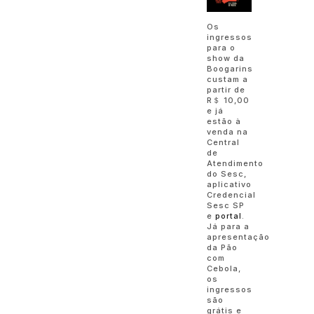
Os
ingressos
para o
show da
Boogarins
custam a
partir de
R＄ 10,00
e já
estão à
venda na
Central
de
Atendimento
do Sesc,
aplicativo
Credencial
Sesc SP
e
portal
.
Já para a
apresentação
da Pão
com
Cebola,
os
ingressos
são
grátis e