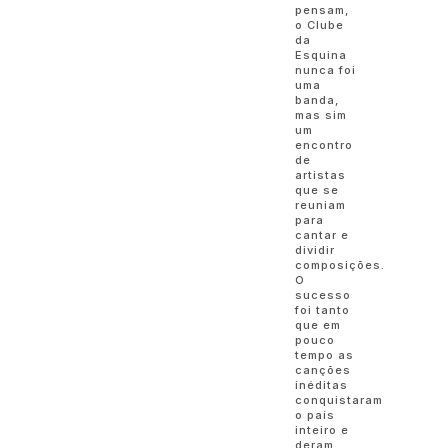
pensam,
o Clube
da
Esquina
nunca foi
uma
banda,
mas sim
um
encontro
de
artistas
que se
reuniam
para
cantar e
dividir
composições.
O
sucesso
foi tanto
que em
pouco
tempo as
canções
inéditas
conquistaram
o país
inteiro e
deram