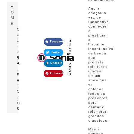
H
Agora
O
chegou a
vez de
M
Catanduva
E
conhecer
C
e
U
prestigiar
o
L
J
Facebook
trabalho
U
T
L
inconfundível
H
U
Twitter
da banda
Sonia
O
R
1
que
1,
promete
A
LinkedIn
2
releituras
0
,
2
únicas
Pinterest
3
E
em um
show que
V
vai
E
colocar
N
todos os
T
presentes
para
O
cantar e
S
relembrar
grandes
clássicos.
Mas a
semana