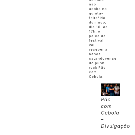
não
acaba na
quinta-
feira! No
domingo,
dia 16, às
17h, o
palco do
festival
vai
receber a
banda
catanduvense
de punk
rock Pão
com
Cebola.
Pão
com
Cebola
–
Divulgação