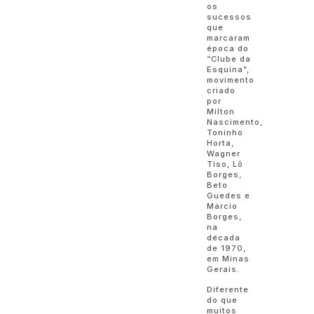
os
sucessos
que
marcaram
época do
“Clube da
Esquina”,
movimento
criado
por
Milton
Nascimento,
Toninho
Horta,
Wagner
Tiso, Lô
Borges,
Beto
Guedes e
Márcio
Borges,
na
década
de 1970,
em Minas
Gerais.
Diferente
do que
muitos