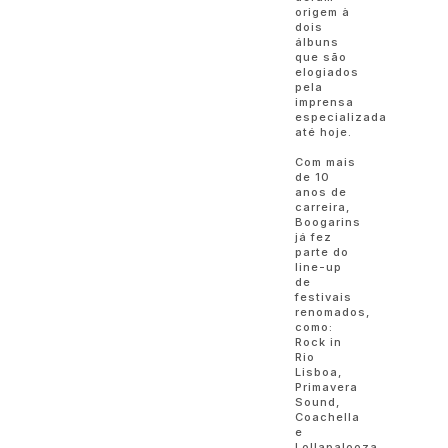
origem à
dois
álbuns
que são
elogiados
pela
imprensa
especializada
até hoje.
Com mais
de 10
anos de
carreira,
Boogarins
já fez
parte do
line-up
de
festivais
renomados,
como:
Rock in
Rio
Lisboa,
Primavera
Sound,
Coachella
e
Lollapalooza.