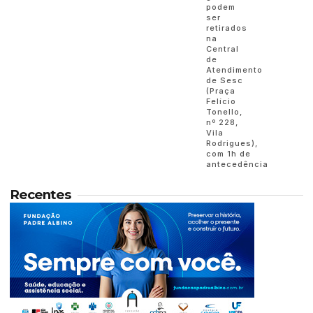
podem
ser
retirados
na
Central
de
Atendimento
de Sesc
(Praça
Felício
Tonello,
nº 228,
Vila
Rodrigues),
com 1h de
antecedência
Recentes