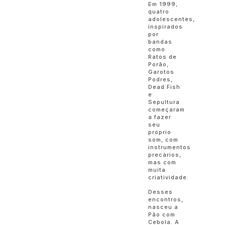
Em 1999,
quatro
adolescentes,
inspirados
por
bandas
como
Ratos de
Porão,
Garotos
Podres,
Dead Fish
e
Sepultura
começaram
a fazer
seu
próprio
som, com
instrumentos
precários,
mas com
muita
criatividade.
Desses
encontros,
nasceu a
Pão com
Cebola. A