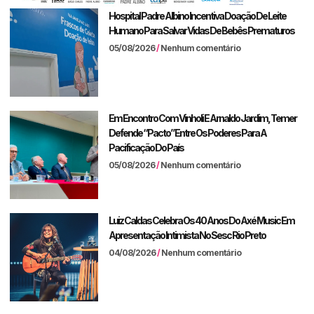
Hospital Padre Albino Incentiva Doação De Leite
Humano Para Salvar Vidas De Bebês Prematuros
05/08/2026
Nenhum comentário
Em Encontro Com Vinholi E Arnaldo Jardim, Temer
Defende “pacto” Entre Os Poderes Para A
Pacificação Do País
05/08/2026
Nenhum comentário
Luiz Caldas Celebra Os 40 Anos Do Axé Music Em
Apresentação Intimista No Sesc Rio Preto
04/08/2026
Nenhum comentário