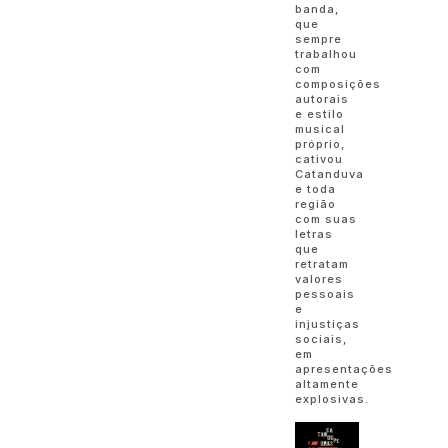
banda,
que
sempre
trabalhou
com
composições
autorais
e estilo
musical
próprio,
cativou
Catanduva
e toda
região
com suas
letras
que
retratam
valores
pessoais
e
injustiças
sociais,
em
apresentações
altamente
explosivas.