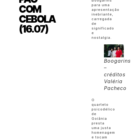
Boogarins
para uma
COM
apresentação
inebriante,
CEBOLA
carregada
de
(16.07)
significado
e
nostalgia.
Boogarins
–
créditos
Valéria
Pacheco
O
quarteto
psicodélico
de
Goiânia
presta
uma justa
homenagem
e tocam