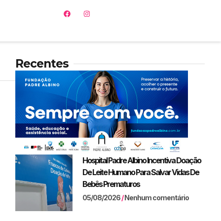
Recentes
Hospital Padre Albino Incentiva Doação
De Leite Humano Para Salvar Vidas De
Bebês Prematuros
05/08/2026
Nenhum comentário