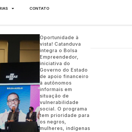
RIAS
CONTATO
Oportunidade à
vista! Catanduva
integra o Bolsa
Empreendedor,
iniciativa do
Governo do Estado
de apoio financeiro
à autônomos
informais em
situação de
vulnerabilidade
social. O programa
tem prioridade para
os negros,
mulheres, indígenas