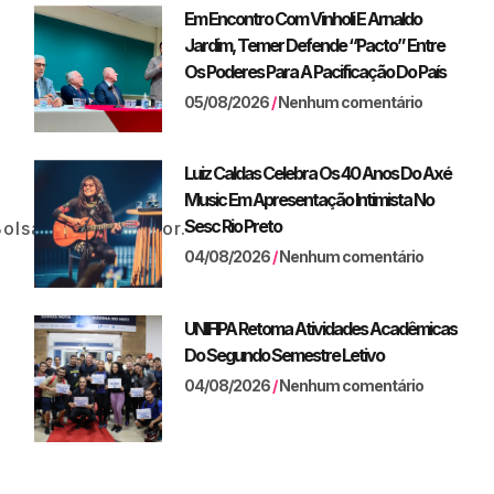
Em Encontro Com Vinholi E Arnaldo
Jardim, Temer Defende “pacto” Entre
Os Poderes Para A Pacificação Do País
05/08/2026
Nenhum comentário
Luiz Caldas Celebra Os 40 Anos Do Axé
Music Em Apresentação Intimista No
Sesc Rio Preto
BolsaEmpreendedor.
04/08/2026
Nenhum comentário
UNIFIPA Retoma Atividades Acadêmicas
Do Segundo Semestre Letivo
04/08/2026
Nenhum comentário