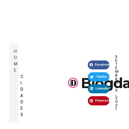
H
S
O
E
M
T
Facebook
E
E
M
B
C
Blogda
Twitter
R
I
O
1
D
LinkedIn
5
,
A
2
Pinterest
0
D
2
E
1
S