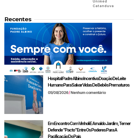
Unimed
Catanduva
Recentes
Hospital Padre Albino Incentiva Doação De Leite
Humano Para Salvar Vidas De Bebês Prematuros
05/08/2026
Nenhum comentário
Em Encontro Com Vinholi E Arnaldo Jardim, Temer
Defende “pacto” Entre Os Poderes Para A
Pacificação Do País