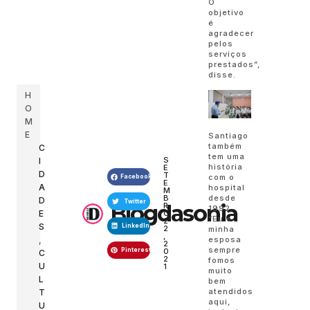
O
objetivo
é
agradecer
pelos
serviços
prestados”,
disse.
H
O
M
E
Santiago
também
C
tem uma
S
I
história
E
D
T
com o
Facebook
E
A
hospital
M
B
desde
D
Twitter
Blogdasonia
R
1992.
E
O
“Eu e
2
S
LinkedIn
2
minha
,
,
esposa
2
sempre
Pinterest
0
C
2
fomos
U
1
muito
L
bem
atendidos
T
aqui,
U