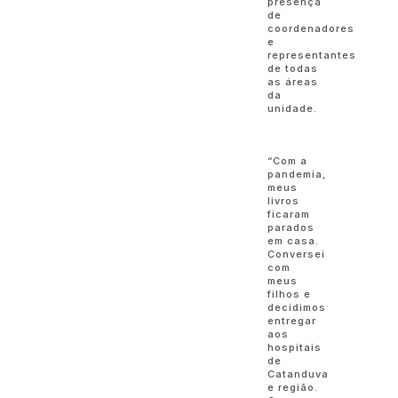
presença
de
coordenadores
e
representantes
de todas
as áreas
da
unidade.
“Com a
pandemia,
meus
livros
ficaram
parados
em casa.
Conversei
com
meus
filhos e
decidimos
entregar
aos
hospitais
de
Catanduva
e região.