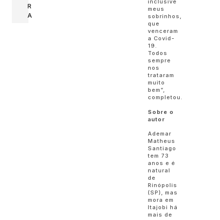
inclusive
R
meus
A
sobrinhos,
que
venceram
a Covid-
19.
Todos
sempre
nos
trataram
muito
bem”,
completou.
Sobre o
autor
Ademar
Matheus
Santiago
tem 73
anos e é
natural
de
Rinópolis
(SP), mas
mora em
Itajobi há
mais de