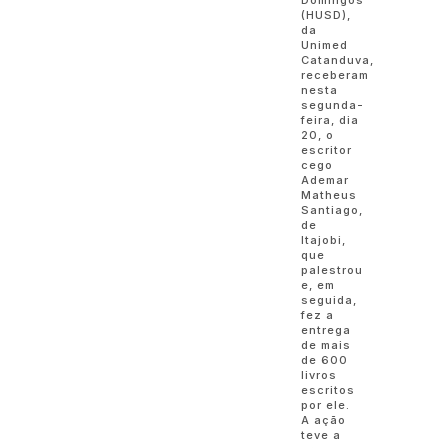
(HUSD),
da
Unimed
Catanduva,
receberam
nesta
segunda-
feira, dia
20, o
escritor
cego
Ademar
Matheus
Santiago,
de
Itajobi,
que
palestrou
e, em
seguida,
fez a
entrega
de mais
de 600
livros
escritos
por ele.
A ação
teve a