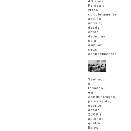
40 anos.
Perdeu a
visão
completamente
aos 46
anos e,
desde
então,
dedicou-
se a
ampliar
seus
conhecimentos.
Santiago
é
formado
em
Administração,
palestrante,
escritor
desde
2006 e
autor de
quatro
livros: