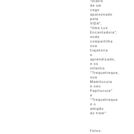
“Diário
de um
cego
apaixonado
pela
VIDA”,
“Uma Luz
Encantadora”,
onde
compartilha
sua
trajetória
e
aprendizado,
e os
infantis
“Trequetreque,
sua
Mamitucuia
e seu
Papitucuia”
e
“Trequetreque
e o
amigão
do trem”.
Fotos: