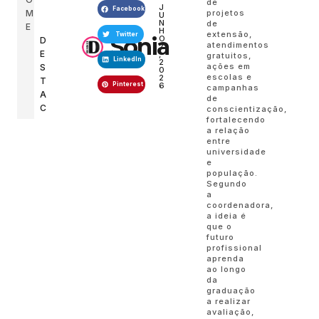
de
J
Facebook
M
projetos
U
N
de
E
H
extensão,
Twitter
Sonia
O
D
atendimentos
2
E
,
gratuitos,
LinkedIn
2
ações em
S
0
escolas e
2
T
Pinterest
6
campanhas
A
de
C
conscientização,
fortalecendo
a relação
entre
universidade
e
população.
Segundo
a
coordenadora,
a ideia é
que o
futuro
profissional
aprenda
ao longo
da
graduação
a realizar
avaliação,