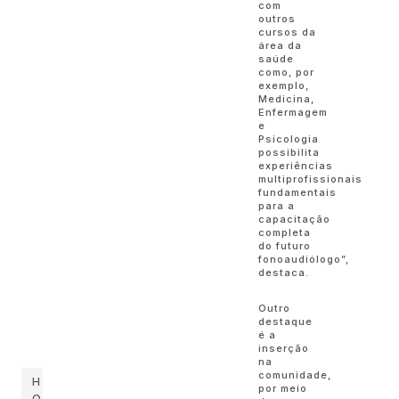
com
outros
cursos da
área da
saúde
como, por
exemplo,
Medicina,
Enfermagem
e
Psicologia
possibilita
experiências
multiprofissionais
fundamentais
para a
capacitação
completa
do futuro
fonoaudiólogo”,
destaca.
Outro
destaque
é a
inserção
na
comunidade,
H
por meio
O