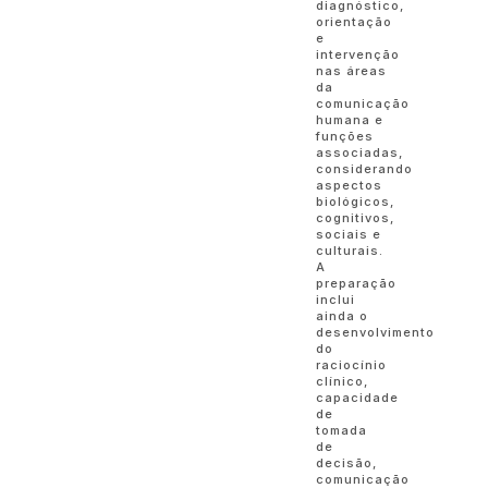
diagnóstico,
orientação
e
intervenção
nas áreas
da
comunicação
humana e
funções
associadas,
considerando
aspectos
biológicos,
cognitivos,
sociais e
culturais.
A
preparação
inclui
ainda o
desenvolvimento
do
raciocínio
clínico,
capacidade
de
tomada
de
decisão,
comunicação