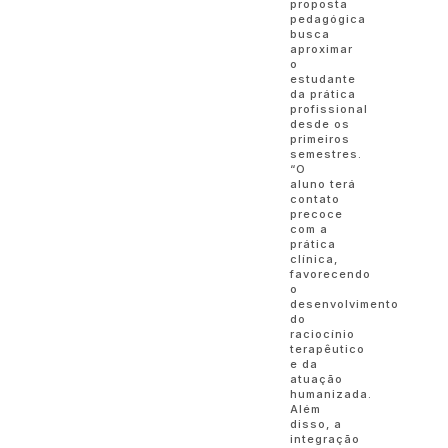
proposta
pedagógica
busca
aproximar
o
estudante
da prática
profissional
desde os
primeiros
semestres.
“O
aluno terá
contato
precoce
com a
prática
clínica,
favorecendo
o
desenvolvimento
do
raciocínio
terapêutico
e da
atuação
humanizada.
Além
disso, a
integração