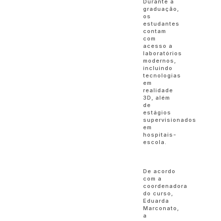
Durante a
graduação,
os
estudantes
contam
com
acesso a
laboratórios
modernos,
incluindo
tecnologias
em
realidade
3D, além
de
estágios
supervisionados
em
hospitais-
escola.
De acordo
com a
coordenadora
do curso,
Eduarda
Marconato,
a