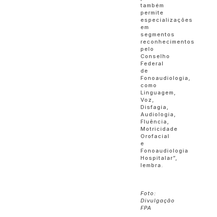
também
permite
especializações
em
segmentos
reconhecimentos
pelo
Conselho
Federal
de
Fonoaudiologia,
como
Linguagem,
Voz,
Disfagia,
Audiologia,
Fluência,
Motricidade
Orofacial
e
Fonoaudiologia
Hospitalar”,
lembra.
Foto:
Divulgação
FPA