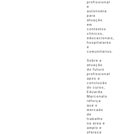
profissional
e
autonomia
para
atuação
em
contextos
clínicos,
educacionais,
hospitalares
e
comunitários.
Sobre a
atuação
do futuro
profissional
após a
conclusão
do curso,
Eduarda
Marconato
reforça
que o
mercado
de
trabalho
na área é
amplo e
oferece