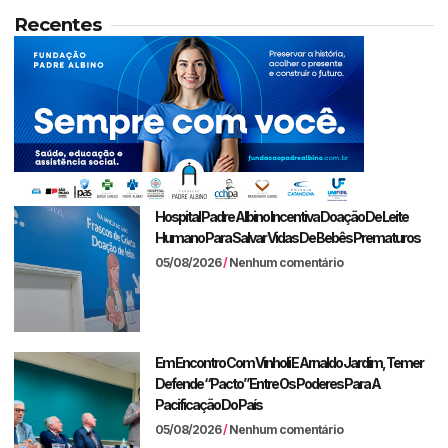
Recentes
Hospital Padre Albino Incentiva Doação De Leite
Humano Para Salvar Vidas De Bebês Prematuros
05/08/2026
Nenhum comentário
Em Encontro Com Vinholi E Arnaldo Jardim, Temer
Defende “pacto” Entre Os Poderes Para A
Pacificação Do País
05/08/2026
Nenhum comentário