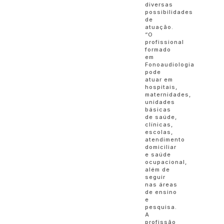
diversas
possibilidades
de
atuação.
“O
profissional
formado
em
Fonoaudiologia
pode
atuar em
hospitais,
maternidades,
unidades
básicas
de saúde,
clínicas,
escolas,
atendimento
domiciliar
e saúde
ocupacional,
além de
seguir
nas áreas
de ensino
e
pesquisa.
A
profissão