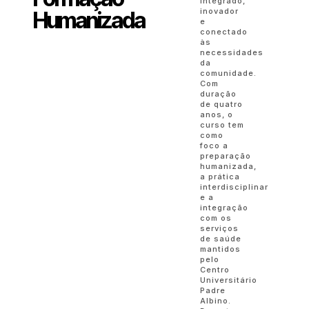
integrado,
inovador
Humanizada
e
conectado
às
necessidades
da
comunidade.
Com
duração
de quatro
anos, o
curso tem
como
foco a
preparação
humanizada,
a prática
interdisciplinar
e a
integração
com os
serviços
de saúde
mantidos
pelo
Centro
Universitário
Padre
Albino.