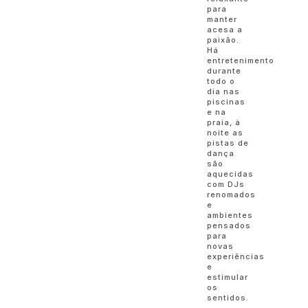
para
manter
acesa a
paixão.
Há
entretenimento
durante
todo o
dia nas
piscinas
e na
praia, à
noite as
pistas de
dança
são
aquecidas
com DJs
renomados
e
ambientes
pensados
para
novas
experiências
e
estimular
os
sentidos.