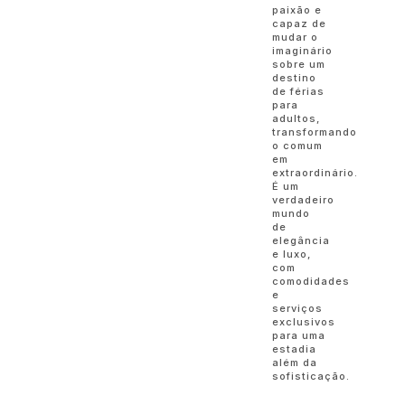
paixão e
capaz de
mudar o
imaginário
sobre um
destino
de férias
para
adultos,
transformando
o comum
em
extraordinário.
É um
verdadeiro
mundo
de
elegância
e luxo,
com
comodidades
e
serviços
exclusivos
para uma
estadia
além da
sofisticação.