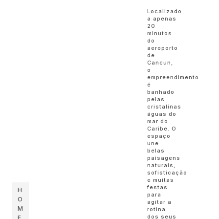
Localizado
a apenas
20
minutos
do
aeroporto
de
Cancun,
o
empreendimento
é
banhado
pelas
cristalinas
águas do
mar do
Caribe. O
espaço
une
belas
paisagens
naturais,
sofisticação
e muitas
festas
H
para
O
agitar a
M
rotina
dos seus
E