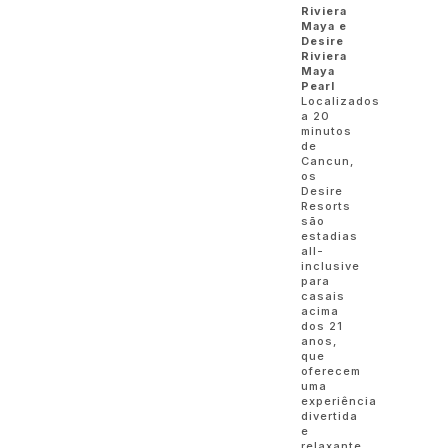
Riviera
Maya e
Desire
Riviera
Maya
Pearl
Localizados
a 20
minutos
de
Cancun,
os
Desire
Resorts
são
estadias
all-
inclusive
para
casais
acima
dos 21
anos,
que
oferecem
uma
experiência
divertida
e
relaxante