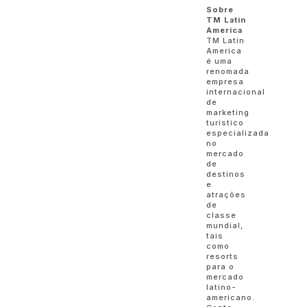
Sobre
TM Latin
America
TM Latin
America
é uma
renomada
empresa
internacional
de
marketing
turístico
especializada
no
mercado
de
destinos
e
atrações
de
classe
mundial,
tais
como
resorts
para o
mercado
latino-
americano.