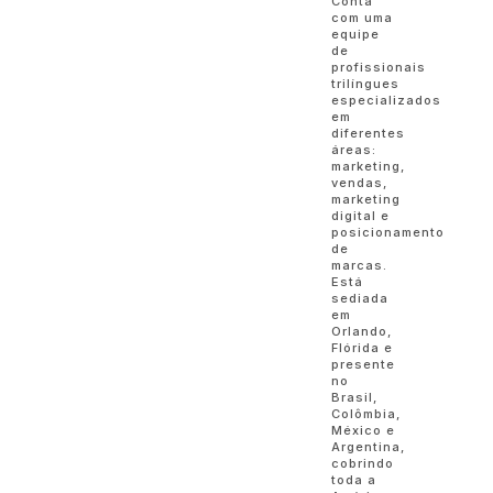
Conta
com uma
equipe
de
profissionais
trilíngues
especializados
em
diferentes
áreas:
marketing,
vendas,
marketing
digital e
posicionamento
de
marcas.
Está
sediada
em
Orlando,
Flórida e
presente
no
Brasil,
Colômbia,
México e
Argentina,
cobrindo
toda a