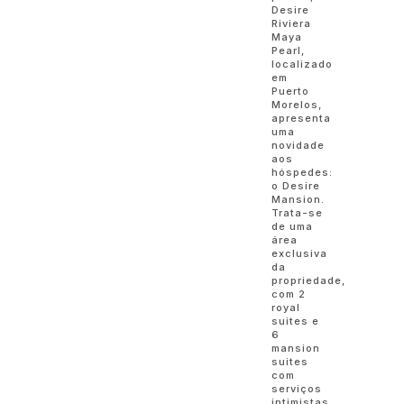
Desire
Riviera
Maya
Pearl,
localizado
em
Puerto
Morelos,
apresenta
uma
novidade
aos
hóspedes:
o Desire
Mansion.
Trata-se
de uma
área
exclusiva
da
propriedade,
com 2
royal
suites e
6
mansion
suites
com
serviços
intimistas