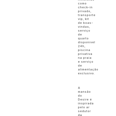
como
check-in
privado,
transporte
vip, kit
de boas-
vindas,
serviço
de
quarto
disponível
24h,
piscina
privativa
na praia
e serviço
de
alimentação
exclusivo.
A
mansão
do
Desire é
inspirada
pelo ar
sedutor
da