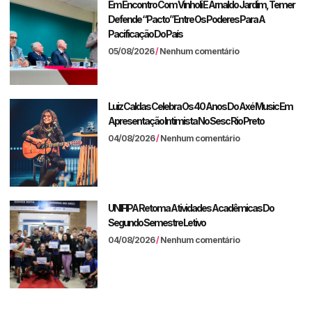
Em Encontro Com Vinholi E Arnaldo Jardim, Temer
Defende “pacto” Entre Os Poderes Para A
Pacificação Do País
05/08/2026
Nenhum comentário
Luiz Caldas Celebra Os 40 Anos Do Axé Music Em
Apresentação Intimista No Sesc Rio Preto
04/08/2026
Nenhum comentário
UNIFIPA Retoma Atividades Acadêmicas Do
Segundo Semestre Letivo
04/08/2026
Nenhum comentário