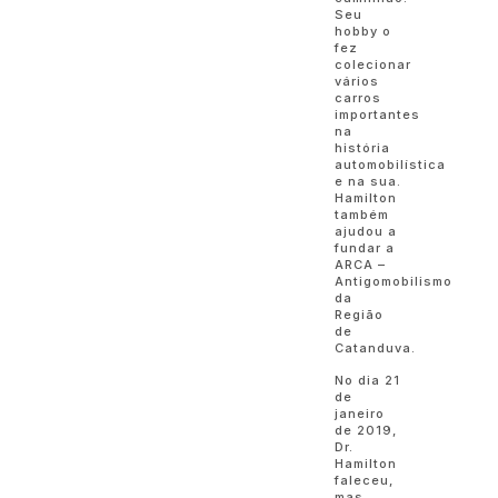
Seu
hobby o
fez
colecionar
vários
carros
importantes
na
história
automobilística
e na sua.
Hamilton
também
ajudou a
fundar a
ARCA –
Antigomobilismo
da
Região
de
Catanduva.
No dia 21
de
janeiro
de 2019,
Dr.
Hamilton
faleceu,
mas