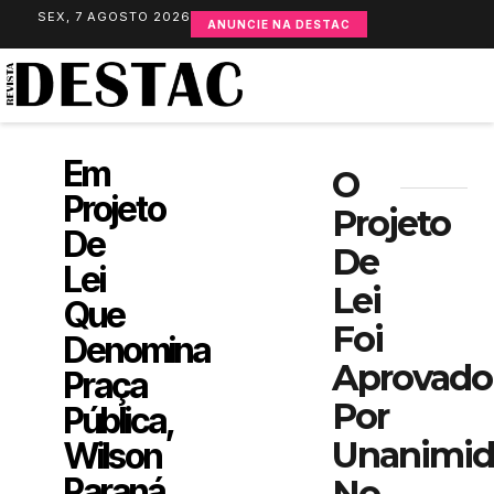
SEX, 7 AGOSTO 2026
ANUNCIE NA DESTAC
Em
O
Projeto
Projeto
De
De
Lei
Lei
Que
Foi
Denomina
Aprovado
Praça
Por
Pública,
Unanimi
Wilson
Paraná
No