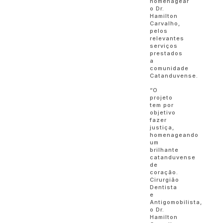
homenagear
o Dr.
Hamilton
Carvalho,
pelos
relevantes
serviços
prestados
a
comunidade
Catanduvense.
“O
projeto
tem por
objetivo
fazer
justiça,
homenageando
um
brilhante
catanduvense
de
coração.
Cirurgião
Dentista
e
Antigomobilista,
o Dr.
Hamilton