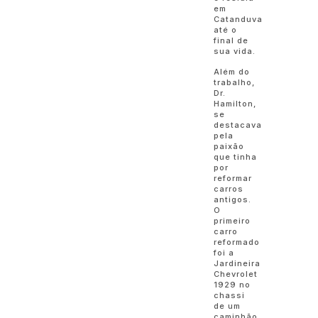
em
Catanduva
até o
final de
sua vida.
Além do
trabalho,
Dr.
Hamilton,
se
destacava
pela
paixão
que tinha
por
reformar
carros
antigos.
O
primeiro
carro
reformado
foi a
Jardineira
Chevrolet
1929 no
chassi
de um
caminhão.