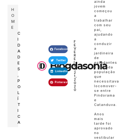
ainda
jovem
H
começou
O
a
trabalhar
M
com seu
E
pai,
C
ajudando
I
a
F
conduzir
D
E
V
a
Facebook
A
E
jardineira
R
D
de
E
Twitter
Blogdasonia
I
estudantes
E
R
e de toda
S
O
LinkedIn
população
2
,
1,
que
2
P
necessitava
Pinterest
0
locomover-
2
O
0
se entre
L
Pindorama
Í
e
T
Catanduva.
I
Anos
C
mais
A
tarde foi
aprovado
no
vestibular