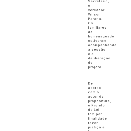
Secretário,
o
vereador
Wilson
Paraná.
Os
familiares
do
homenageado
estiveram
acompanhando
a sessão
e a
deliberação
do
projeto.
De
acordo
com o
autor da
propositura,
o Projeto
de Lei
tem por
finalidade
fazer
justiça e