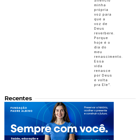
Silencio
minha
própria
voz para
que a
voz de
Deus
reverbere.
Porque
hoje é o
dia do
meu
renascimento.
Essa
vida
renasce
por Deus
e volta
pra Ele”.
Recentes