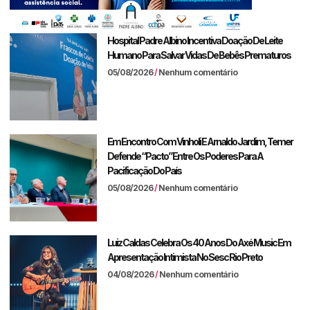
Hospital Padre Albino Incentiva Doação De Leite
Humano Para Salvar Vidas De Bebês Prematuros
05/08/2026
Nenhum comentário
Em Encontro Com Vinholi E Arnaldo Jardim, Temer
Defende “pacto” Entre Os Poderes Para A
Pacificação Do País
05/08/2026
Nenhum comentário
Luiz Caldas Celebra Os 40 Anos Do Axé Music Em
Apresentação Intimista No Sesc Rio Preto
04/08/2026
Nenhum comentário