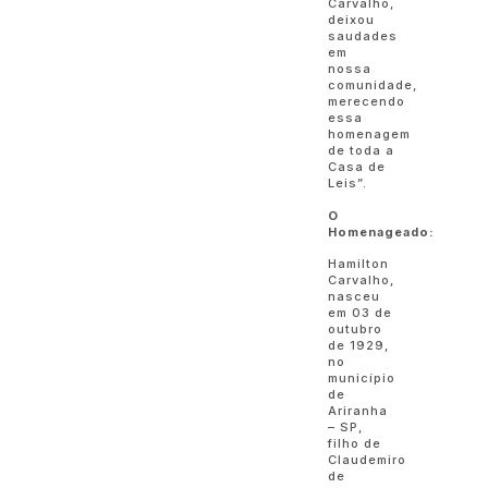
Carvalho,
deixou
saudades
em
nossa
comunidade,
merecendo
essa
homenagem
de toda a
Casa de
Leis”.
O
Homenageado:
Hamilton
Carvalho,
nasceu
em 03 de
outubro
de 1929,
no
município
de
Ariranha
– SP,
filho de
Claudemiro
de