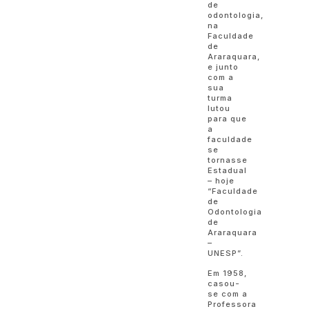
de
odontologia,
na
Faculdade
de
Araraquara,
e junto
com a
sua
turma
lutou
para que
a
faculdade
se
tornasse
Estadual
– hoje
“Faculdade
de
Odontologia
de
Araraquara
–
UNESP”.
Em 1958,
casou-
se com a
Professora