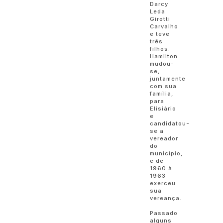
Darcy
Leda
Girotti
Carvalho
e teve
três
filhos.
Hamilton
mudou-
se,
juntamente
com sua
família,
para
Elisiário
e
candidatou-
se a
vereador
do
município,
e de
1960 à
1963
exerceu
sua
vereança.
Passado
alguns