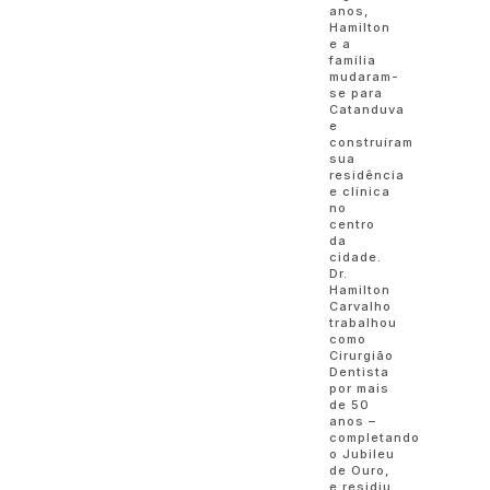
anos,
Hamilton
e a
família
mudaram-
se para
Catanduva
e
construíram
sua
residência
e clínica
no
centro
da
cidade.
Dr.
Hamilton
Carvalho
trabalhou
como
Cirurgião
Dentista
por mais
de 50
anos –
completando
o Jubileu
de Ouro,
e residiu