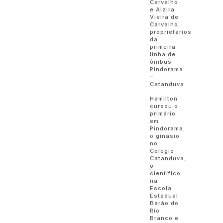
Carvalho
e Alzira
Vieira de
Carvalho,
proprietários
da
primeira
linha de
ônibus
Pindorama
–
Catanduva.
Hamilton
cursou o
primário
em
Pindorama,
o ginásio
no
Colégio
Catanduva,
o
científico
na
Escola
Estadual
Barão do
Rio
Branco e