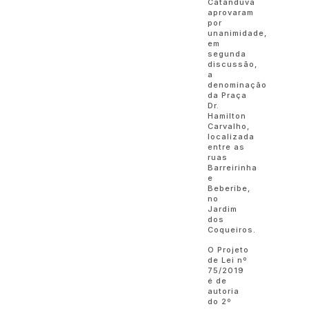
Catanduva
aprovaram
por
unanimidade,
em
segunda
discussão,
a
denominação
da Praça
Dr.
Hamilton
Carvalho,
localizada
entre as
ruas
Barreirinha
e
Beberibe,
no
Jardim
dos
Coqueiros.
O Projeto
de Lei nº
75/2019
é de
autoria
do 2º