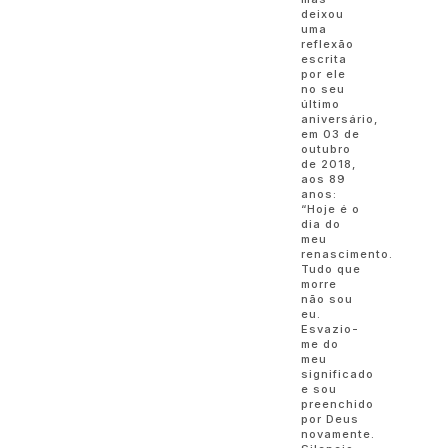
deixou
uma
reflexão
escrita
por ele
no seu
último
aniversário,
em 03 de
outubro
de 2018,
aos 89
anos:
“Hoje é o
dia do
meu
renascimento.
Tudo que
morre
não sou
eu.
Esvazio-
me do
meu
significado
e sou
preenchido
por Deus
novamente.