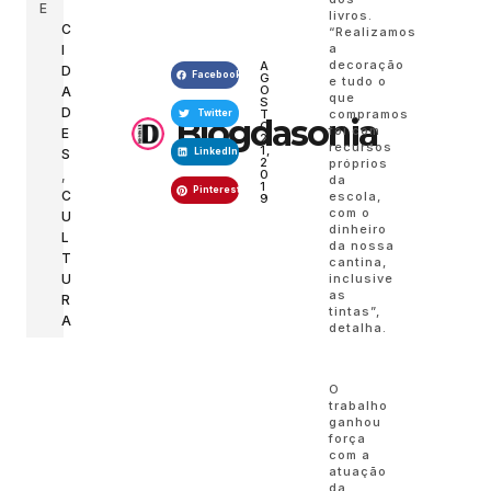
E
livros.
C
“Realizamos
a
I
decoração
A
D
Facebook
G
e tudo o
O
A
que
S
D
T
compramos
Twitter
Blogdasonia
O
foi com
E
2
recursos
1,
S
LinkedIn
2
próprios
,
0
da
1
Pinterest
C
escola,
9
com o
U
dinheiro
L
da nossa
T
cantina,
U
inclusive
as
R
tintas”,
A
detalha.
O
trabalho
ganhou
força
com a
atuação
da