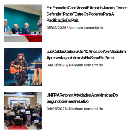
Em Encontro Com Vinholi E Arnaldo Jardim, Temer
Defende “pacto” Entre Os Poderes Para A
Pacificação Do País
05/08/2026
Nenhum comentário
Luiz Caldas Celebra Os 40 Anos Do Axé Music Em
Apresentação Intimista No Sesc Rio Preto
04/08/2026
Nenhum comentário
UNIFIPA Retoma Atividades Acadêmicas Do
Segundo Semestre Letivo
04/08/2026
Nenhum comentário