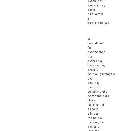
para os
serviços,
com
pintores
e
eletricistas.
O
resultado
foi
conferido
na
semana
passada,
com a
reinauguração
do
espaço,
que foi
totalmente
remodelado.
Uma
forma de
atrair
ainda
mais as
crianças
para a