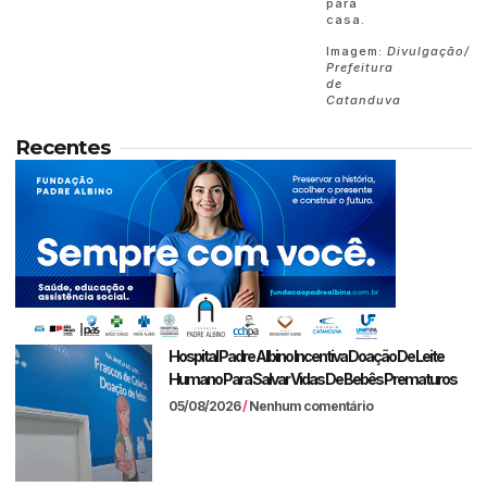
para
casa.
Imagem:
Divulgação/
Prefeitura
de
Catanduva
Recentes
Hospital Padre Albino Incentiva Doação De Leite
Humano Para Salvar Vidas De Bebês Prematuros
05/08/2026
Nenhum comentário