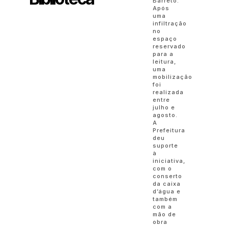
Barreto.
Após
uma
infiltração
no
espaço
reservado
para a
leitura,
uma
mobilização
foi
realizada
entre
julho e
agosto.
A
Prefeitura
deu
suporte
à
iniciativa,
com o
conserto
da caixa
d’água e
também
com a
mão de
obra