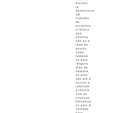
Barreto
já
desenvolve
um
trabalho
de
incentivo
à leitura
que
envolve
não só a
rede de
ensino,
como
também
os pais.
“Alguns
dias da
semana,
os pais
vão até à
escola e
realizam
a leitura
com as
crianças.
Deixamos
os pais à
vontade
para