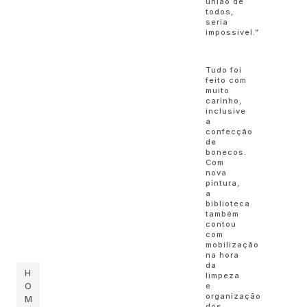
união de
todos,
seria
impossível.”
Tudo foi
feito com
muito
carinho,
inclusive
a
confecção
de
bonecos.
Com
nova
pintura,
a
biblioteca
também
contou
com
mobilização
na hora
da
H
limpeza
O
e
organização
M
dos