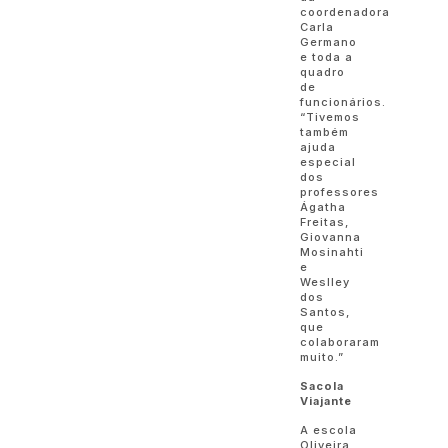
coordenadora
Carla
Germano
e toda a
quadro
de
funcionários.
“Tivemos
também
ajuda
especial
dos
professores
Ágatha
Freitas,
Giovanna
Mosinahti
e
Weslley
dos
Santos,
que
colaboraram
muito.”
Sacola
Viajante
A escola
Oliveira