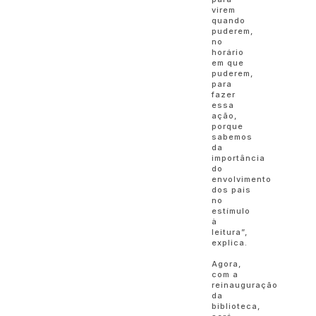
virem
quando
puderem,
no
horário
em que
puderem,
para
fazer
essa
ação,
porque
sabemos
da
importância
do
envolvimento
dos pais
no
estímulo
à
leitura”,
explica.
Agora,
com a
reinauguração
da
biblioteca,