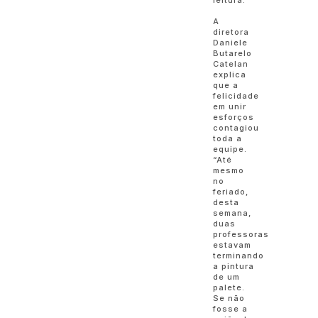
leitura.
A
diretora
Daniele
Butarelo
Catelan
explica
que a
felicidade
em unir
esforços
contagiou
toda a
equipe.
“Até
mesmo
no
feriado,
desta
semana,
duas
professoras
estavam
terminando
a pintura
de um
palete.
Se não
fosse a