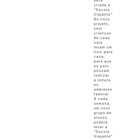
será
criada a
“Sacola
Viajante”.
No novo
projeto,
seis
crianças
de cada
sala
levam um
livro para
casa,
para que
os pais
possam
realizar
a leitura
no
ambiente
familiar.
A cada
semana,
um novo
grupo de
alunos
poderá
levar a
“Sacola
Viajante”