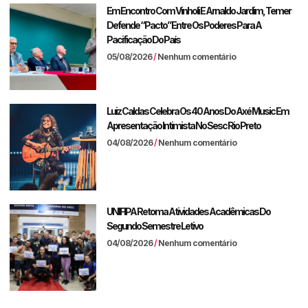
Em Encontro Com Vinholi E Arnaldo Jardim, Temer
Defende “pacto” Entre Os Poderes Para A
Pacificação Do País
05/08/2026
Nenhum comentário
Luiz Caldas Celebra Os 40 Anos Do Axé Music Em
Apresentação Intimista No Sesc Rio Preto
04/08/2026
Nenhum comentário
UNIFIPA Retoma Atividades Acadêmicas Do
Segundo Semestre Letivo
04/08/2026
Nenhum comentário