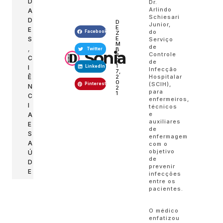
D
Dr.
Arlindo
A
Schiesari
D
D
Junior,
E
E
do
Facebook
Z
E
S
Serviço
M
de
,
B
Twitter
Sonia
Controle
R
C
O
de
1
I
LinkedIn
Infecção
7,
Ê
Hospitalar
2
0
(SCIH),
Pinterest
N
2
para
1
C
enfermeiros,
I
técnicos
e
A
auxiliares
E
de
S
enfermagem
A
com o
objetivo
Ú
de
D
prevenir
E
infecções
entre os
pacientes.
O médico
enfatizou