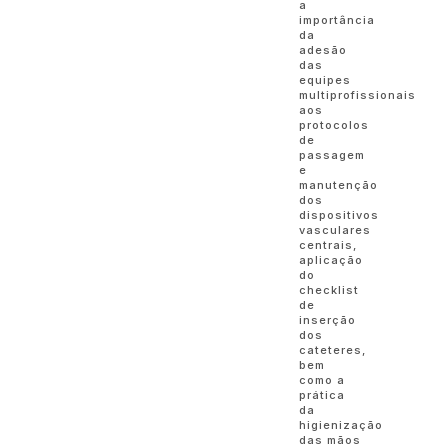
a
importância
da
adesão
das
equipes
multiprofissionais
aos
protocolos
de
passagem
e
manutenção
dos
dispositivos
vasculares
centrais,
aplicação
do
checklist
de
inserção
dos
cateteres,
bem
como a
prática
da
higienização
das mãos