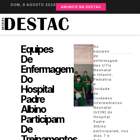
DOM, 9 AGOSTO 2026
ANUNCIE NA DESTAC
Equipes
As
equipes
De
de
enfermagem
Enfermagem
das UTIs
Neonatal
e Infantil,
Do
Pediatria
e
Hospital
Unidade
de
Padre
Cuidados
Intermediários
Albino
Neonatal
(UCIN) do
Participam
Hospital
Padre
De
Albino
participaram, nos
Treinamentos
dias 7 e