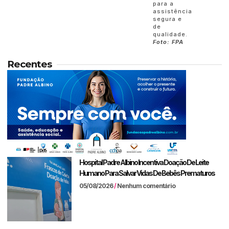
para a
assistência
segura e
de
qualidade.
Foto: FPA
Recentes
Hospital Padre Albino Incentiva Doação De Leite
Humano Para Salvar Vidas De Bebês Prematuros
05/08/2026
Nenhum comentário