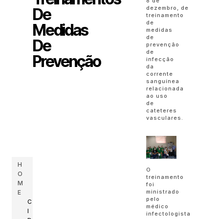
8 de
dezembro, de
De
treinamento
de
Medidas
medidas
de
De
prevenção
de
Prevenção
infecção
da
corrente
sanguínea
relacionada
ao uso
de
cateteres
vasculares.
H
O
O
treinamento
M
foi
ministrado
E
pelo
C
médico
I
infectologista