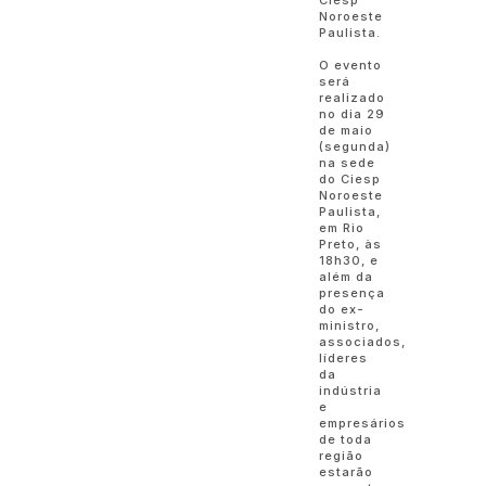
Ciesp
Noroeste
Paulista.
O evento
será
realizado
no dia 29
de maio
(segunda)
na sede
do Ciesp
Noroeste
Paulista,
em Rio
Preto, às
18h30, e
além da
presença
do ex-
ministro,
associados,
líderes
da
indústria
e
empresários
de toda
região
estarão