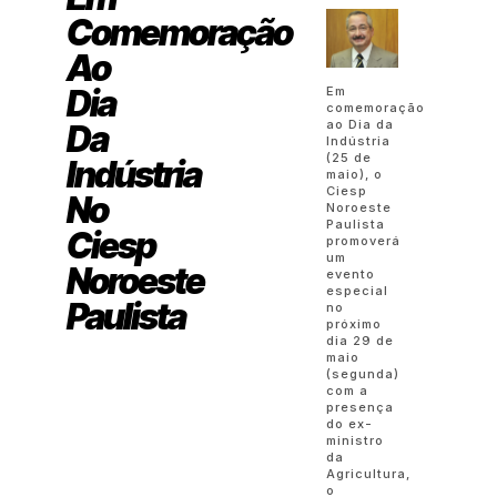
Comemoração
Ao
Dia
Em
comemoração
ao Dia da
Da
Indústria
(25 de
Indústria
maio), o
Ciesp
No
Noroeste
Paulista
Ciesp
promoverá
um
Noroeste
evento
especial
Paulista
no
próximo
dia 29 de
maio
(segunda)
com a
presença
do ex-
ministro
da
Agricultura,
o