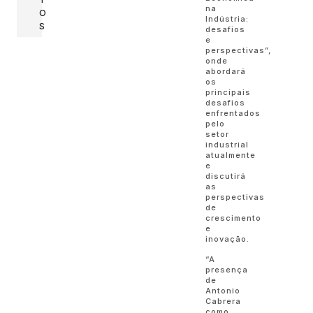
na
O
Indústria:
S
desafios
e
perspectivas”,
onde
abordará
os
principais
desafios
enfrentados
pelo
setor
industrial
atualmente
e
discutirá
as
perspectivas
de
crescimento
e
inovação.
“A
presença
de
Antonio
Cabrera
como