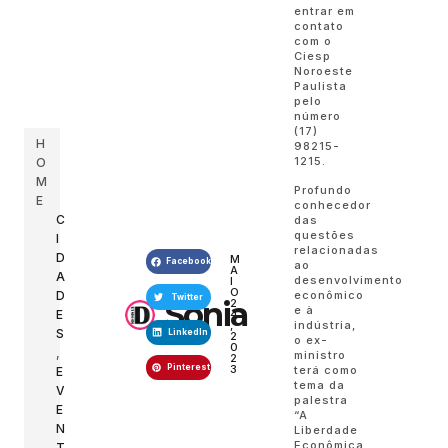
entrar em
contato
com o
Ciesp
Noroeste
Paulista
pelo
número
(17)
H
98215-
1215.
O
M
Profundo
E
conhecedor
C
das
questões
I
relacionadas
D
M
Facebook
ao
A
A
desenvolvimento
I
O
econômico
D
Twitter
Sonia
2
e à
E
4
indústria,
,
S
LinkedIn
2
o ex-
0
,
ministro
2
Pinterest
3
terá como
E
tema da
V
palestra
E
“A
N
Liberdade
Econômica
T