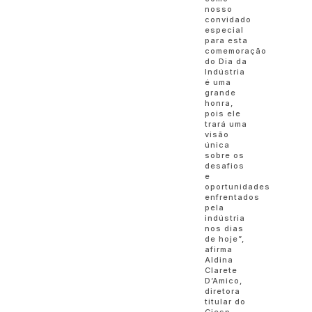
nosso
convidado
especial
para esta
comemoração
do Dia da
Indústria
é uma
grande
honra,
pois ele
trará uma
visão
única
sobre os
desafios
e
oportunidades
enfrentados
pela
indústria
nos dias
de hoje”,
afirma
Aldina
Clarete
D’Amico,
diretora
titular do