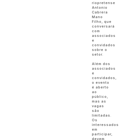
riopretense
Antonio
Cabrera
Mano
Filho, que
conversará
com
associados
e
convidados
sobre o
setor.
Além dos
associados
e
convidados,
o evento
é aberto
ao
público,
mas as
vagas
são
limitadas.
Os
interessados
em
participar,
devem