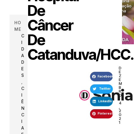
De
Câncer
HO
ME
De
C
I
Catanduva/HCC
D
A
D
D
E
E
S
Z
Facebook
E
,
M
B
C
Sonia
Twitter
R
I
O
1
Ê
LinkedIn
4
,
N
2
Pinterest
0
C
2
I
1
A