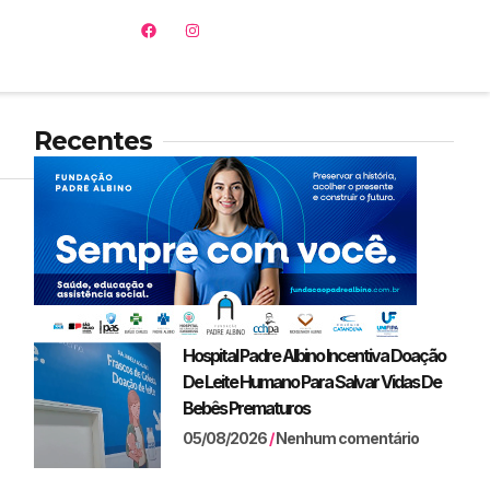
Recentes
Hospital Padre Albino Incentiva Doação
De Leite Humano Para Salvar Vidas De
Bebês Prematuros
05/08/2026
Nenhum comentário