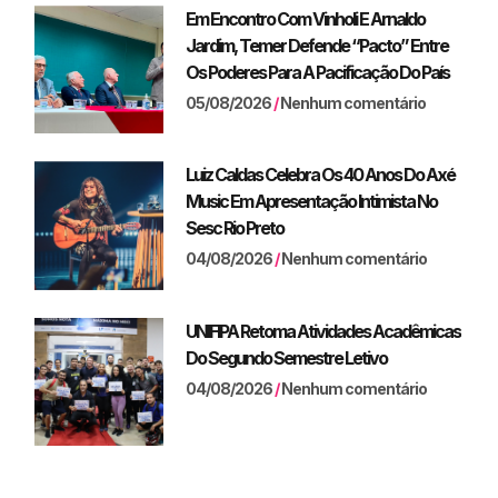
Em Encontro Com Vinholi E Arnaldo
Jardim, Temer Defende “pacto” Entre
Os Poderes Para A Pacificação Do País
05/08/2026
Nenhum comentário
Luiz Caldas Celebra Os 40 Anos Do Axé
Music Em Apresentação Intimista No
Sesc Rio Preto
04/08/2026
Nenhum comentário
UNIFIPA Retoma Atividades Acadêmicas
Do Segundo Semestre Letivo
04/08/2026
Nenhum comentário