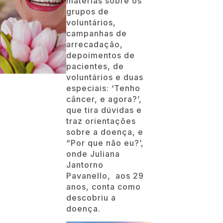
matérias sobre os
grupos de
voluntários,
campanhas de
arrecadação,
depoimentos de
pacientes, de
voluntários e duas
.
especiais: ‘Tenho
câncer, e agora?’,
que tira dúvidas e
traz orientações
sobre a doença, e
“Por que não eu?’,
onde Juliana
Jantorno
Pavanello, aos 29
anos, conta como
descobriu a
doença.