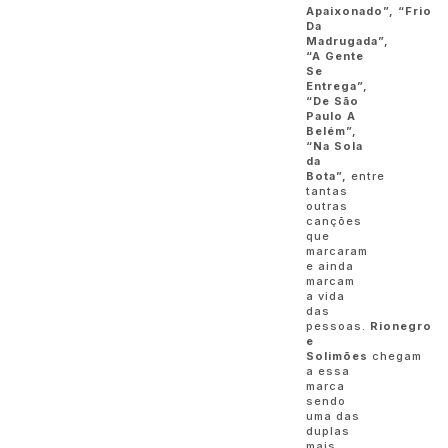
Apaixonado”,
“Frio
Da
Madrugada”,
“A Gente
Se
Entrega”,
“De São
Paulo A
Belém”,
“Na Sola
da
Bota”,
entre
tantas
outras
canções
que
marcaram
e ainda
marcam
a vida
das
pessoas.
Rionegro
e
Solimões
chegam
a essa
marca
sendo
uma das
duplas
mais