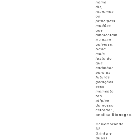
nome
diz,
reunimos
os
principais
modões
que
ambientam
o nosso
universo.
Nada
mais
justo do
que
carimbar
para as
futuras
gerações
esse
momento
tão
atípico
da nossa
estrada”
,
analisa
Rionegro
.
Comemorando
32
(trinta e
duas)