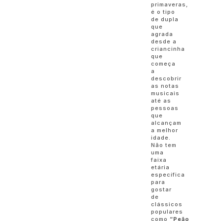
primaveras,
é o tipo
de dupla
que
agrada
desde a
criancinha
que
começa
a
descobrir
as notas
musicais
até as
pessoas
que
alcançam
a melhor
idade.
Não tem
uma
faixa
etária
específica
para
gostar
de
clássicos
populares
como
“Peão