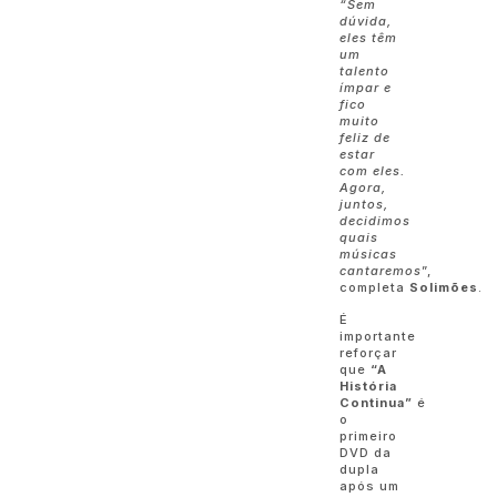
“Sem
dúvida,
eles têm
um
talento
ímpar e
fico
muito
feliz de
estar
com eles.
Agora,
juntos,
decidimos
quais
músicas
cantaremos
”,
completa
Solimões
.
É
importante
reforçar
que
“A
História
Continua”
é
o
primeiro
DVD da
dupla
após um