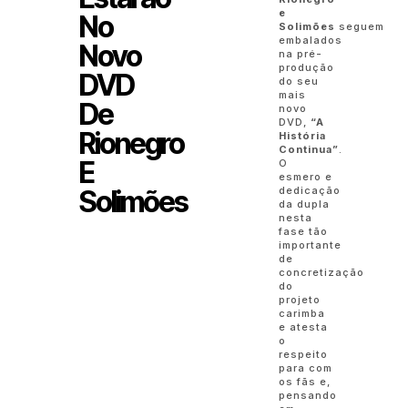
e
No
Solimões
seguem
embalados
Novo
na pré-
produção
DVD
do seu
mais
De
novo
DVD,
“A
Rionegro
História
Continua”
.
E
O
esmero e
dedicação
Solimões
da dupla
nesta
fase tão
importante
de
concretização
do
projeto
carimba
e atesta
o
respeito
para com
os fãs e,
pensando