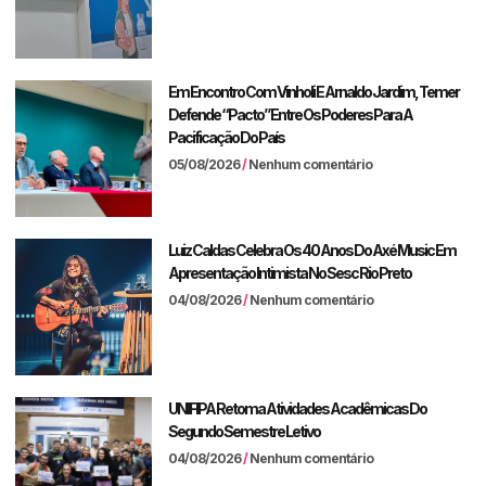
Em Encontro Com Vinholi E Arnaldo Jardim, Temer
Defende “pacto” Entre Os Poderes Para A
Pacificação Do País
05/08/2026
Nenhum comentário
Luiz Caldas Celebra Os 40 Anos Do Axé Music Em
Apresentação Intimista No Sesc Rio Preto
04/08/2026
Nenhum comentário
UNIFIPA Retoma Atividades Acadêmicas Do
Segundo Semestre Letivo
04/08/2026
Nenhum comentário