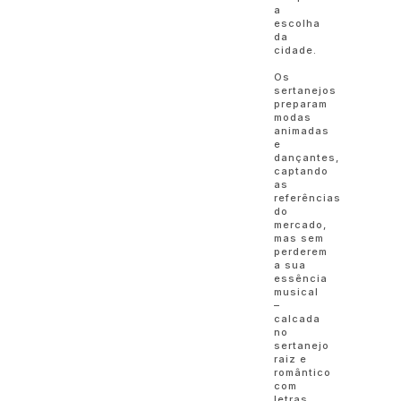
a
escolha
da
cidade.
Os
sertanejos
preparam
modas
animadas
e
dançantes,
captando
as
referências
do
mercado,
mas sem
perderem
a sua
essência
musical
–
calcada
no
sertanejo
raiz e
romântico
com
letras