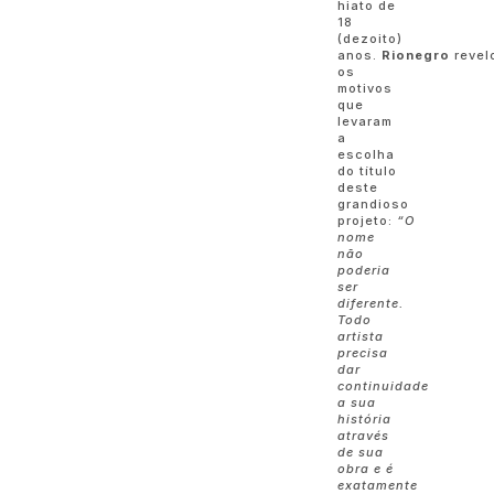
hiato de
18
(dezoito)
anos.
Rionegro
revel
os
motivos
que
levaram
a
escolha
do título
deste
grandioso
projeto:
“O
nome
não
poderia
ser
diferente.
Todo
artista
precisa
dar
continuidade
a sua
história
através
de sua
obra e é
exatamente