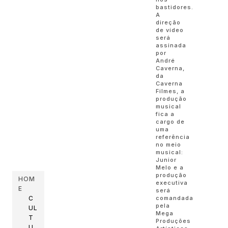
bastidores.
A
direção
de vídeo
será
assinada
por
André
Caverna,
da
Caverna
Filmes, a
produção
musical
fica a
cargo de
uma
referência
no meio
musical:
Junior
Melo e a
produção
HOM
executiva
E
será
C
comandada
pela
UL
Mega
T
Produções
U