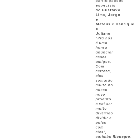
participações
especiais
de
Gusttavo
Lima,
Jorge
e
Mateus
e
Henrique
e
Juliano
.
“
Pra nós
é uma
honra
anunciar
esses
amigos.
Com
certeza,
eles
somarão
muito no
nosso
novo
produto
e vai ser
muito
divertido
dividir o
palco
com
eles”,
carimba
Rionegro
.