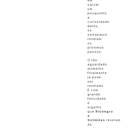
em
saciar
um
pouquinho
a
curiosidade
deles,
os
sertanejos
revelam
os
próximos
passos.
O tão
aguardado
momento
finalmente
já pode
ser
revelado.
É com
grande
felicidade
e
orgulho
que
Rionegro
e
Solimões
revelam
as