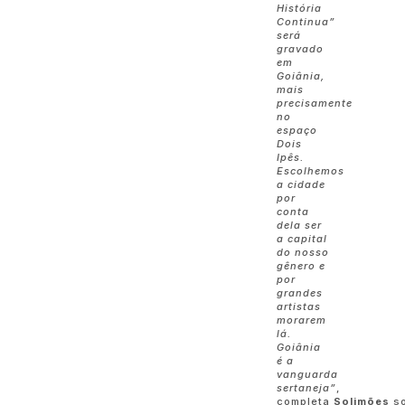
História
Continua”
será
gravado
em
Goiânia,
mais
precisamente
no
espaço
Dois
Ipês.
Escolhemos
a cidade
por
conta
dela ser
a capital
do nosso
gênero e
por
grandes
artistas
morarem
lá.
Goiânia
é a
vanguarda
sertaneja”
,
completa
Solimões
s