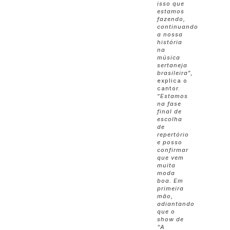
isso que
estamos
fazendo,
continuando
a nossa
história
na
música
sertaneja
brasileira
”,
explica o
cantor.
“
Estamos
na fase
final de
escolha
de
repertório
e posso
confirmar
que vem
muita
moda
boa. Em
primeira
mão,
adiantando
que o
show de
“A