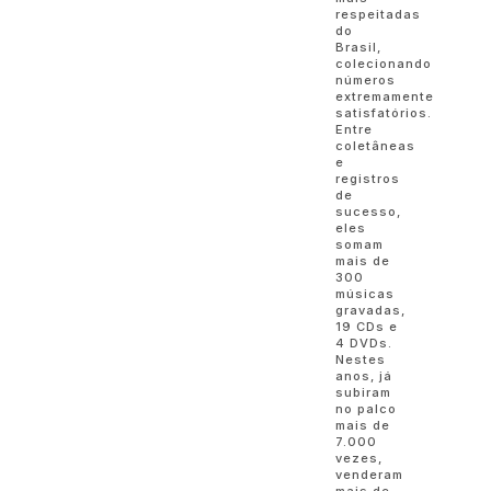
respeitadas
do
Brasil,
colecionando
números
extremamente
satisfatórios.
Entre
coletâneas
e
registros
de
sucesso,
eles
somam
mais de
300
músicas
gravadas,
19 CDs e
4 DVDs.
Nestes
anos, já
subiram
no palco
mais de
7.000
vezes,
venderam
mais de