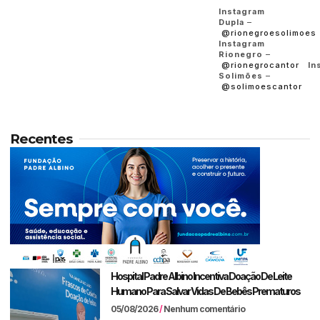
Instagram
Dupla
–
@rionegroesolimoes
Instagram
Rionegro
–
@rionegrocantor
In
Solimões
–
@solimoescantor
Recentes
Hospital Padre Albino Incentiva Doação De Leite
Humano Para Salvar Vidas De Bebês Prematuros
05/08/2026
Nenhum comentário