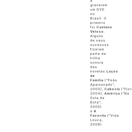
a
gravarem
um DVD
no
Brasil. O
primeiro
foi
Caetano
Veloso
.
Alguns
de seus
sucessos
fizeram
parte da
trilha
sonora
das
novelas
Laços
de
Família
(“Peão
Apaixonado”,
2000),
Cabocla
(“Flo
2004),
América
(“Na
Sola da
Bota”,
2005)
e
A
Favorita
(“Vida
Louca,
2008).