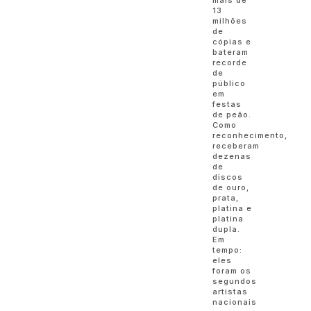
13
milhões
de
cópias e
bateram
recorde
de
público
em
festas
de peão.
Como
reconhecimento,
receberam
dezenas
de
discos
de ouro,
prata,
platina e
platina
dupla.
Em
tempo:
eles
foram os
segundos
artistas
nacionais