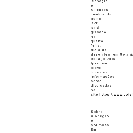
Rionegro
e
Solimões.
Lembrando
que o
DVD
será
gravado
na
quarta-
feira,
dia
8 de
dezembro,
em
Goiâni
espaço
Dois
Ipês.
Em
breve,
todas as
informações
serão
divulgadas
no
site
https://www.dois
Sobre
Rionegro
e
Solimões
Em