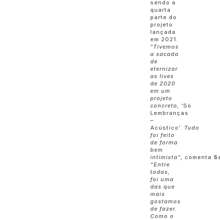
sendo a
quarta
parte do
projeto
lançada
em 2021.
“
Tivemos
a sacada
de
eternizar
as lives
de 2020
em um
projeto
concreto,
‘Só
Lembranças
–
Acústico’.
Tudo
foi feito
de forma
bem
intimista”,
comenta
S
“Entre
todas,
foi uma
das que
mais
gostamos
de fazer.
Como o