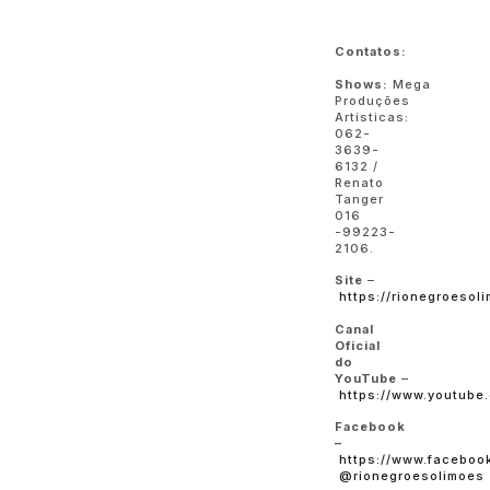
Contatos:
Shows:
Mega
Produções
Artísticas:
062-
3639-
6132 /
Renato
Tanger
016
-99223-
2106.
Site
–
https://rionegroesol
Canal
Oficial
do
YouTube
–
https://www.youtube
Facebook
–
https://www.facebook
@rionegroesolimoes