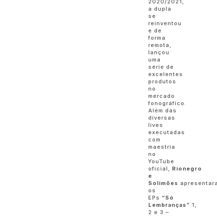
2020/2021,
a dupla
se
reinventou
e de
forma
remota,
lançou
uma
série de
excelentes
produtos
no
mercado
fonográfico.
Além das
diversas
lives
executadas
com
maestria
no
YouTube
oficial,
Rionegro
e
Solimões
apresentar
os
EPs
“Só
Lembranças”
1,
2 e 3 –