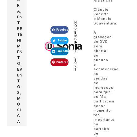
Artísticas
–
R
Cláudio
A
,
Roberto
EN
e Manolo
N
T
Boaventura.
O
RE
V
Facebook
A
E
TE
M
gravação
B
NI
Twitter
do DVD
Sonia
R
M
O
será
2
aberta
EN
LinkedIn
4
ao
,
T
2
público
Pinterest
0
O
,
e
2
acontecerão
EV
1
as
EN
vendas
T
de
O
ingressos
para que
S
,
os fãs
M
participem
Ú
desse
SI
momento
tão
C
importante
A
na
carreira
de