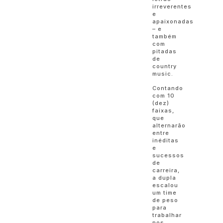
irreverentes
e
apaixonadas
– e
também
com
pitadas
de
country
music.
Contando
com 10
(dez)
faixas,
que
alternarão
entre
inéditas
e
sucessos
de
carreira,
a dupla
escalou
um time
de peso
para
trabalhar
nos