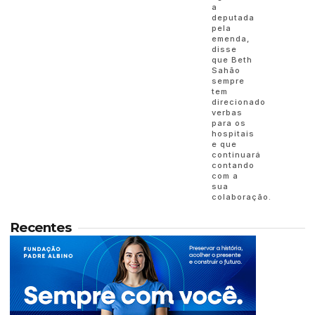
a
deputada
pela
emenda,
disse
que Beth
Sahão
sempre
tem
direcionado
verbas
para os
hospitais
e que
continuará
contando
com a
sua
colaboração.
Recentes