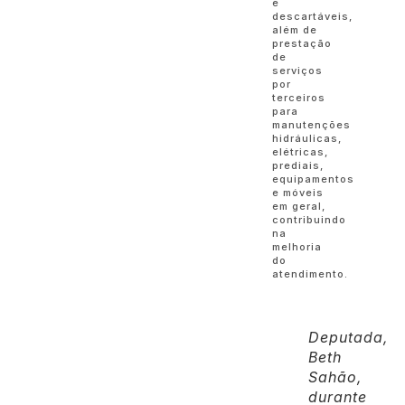
e
descartáveis,
além de
prestação
de
serviços
por
terceiros
para
manutenções
hidráulicas,
elétricas,
prediais,
equipamentos
e móveis
em geral,
contribuindo
na
melhoria
do
atendimento.
Deputada,
Beth
Sahão,
durante