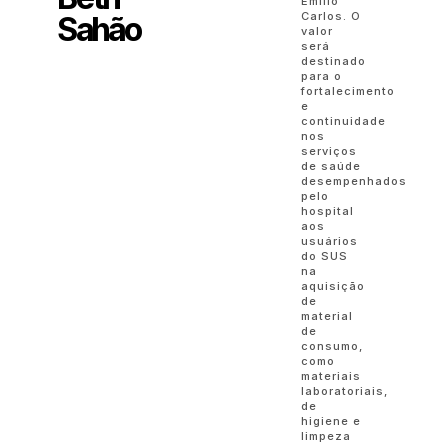
Emílio
Carlos. O
Sahão
valor
será
destinado
para o
fortalecimento
e
continuidade
nos
serviços
de saúde
desempenhados
pelo
hospital
aos
usuários
do SUS
na
aquisição
de
material
de
consumo,
como
materiais
laboratoriais,
de
higiene e
limpeza