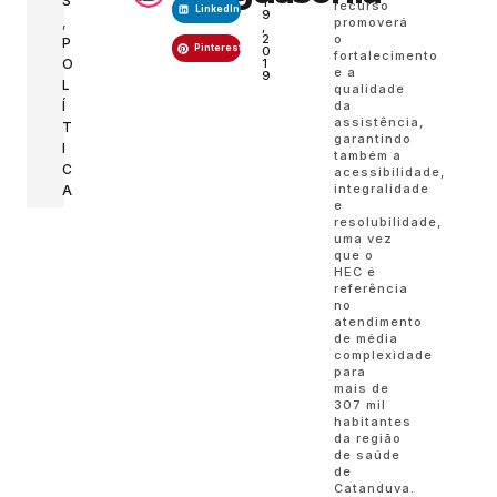
S
1
recurso
LinkedIn
9
,
promoverá
,
2
o
P
Pinterest
0
fortalecimento
1
O
e a
9
L
qualidade
Í
da
assistência,
T
garantindo
I
também a
C
acessibilidade,
integralidade
A
e
resolubilidade,
uma vez
que o
HEC é
referência
no
atendimento
de média
complexidade
para
mais de
307 mil
habitantes
da região
de saúde
de
Catanduva.