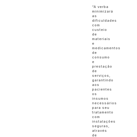
“A verba
minimizará
as
dificuldades
com
custeio
de
materiais
e
medicamentos
de
consumo
e
prestação
de
serviços,
garantindo
aos
pacientes
os
insumos
necessários
para seu
tratamento
com
instalações
seguras,
através
de