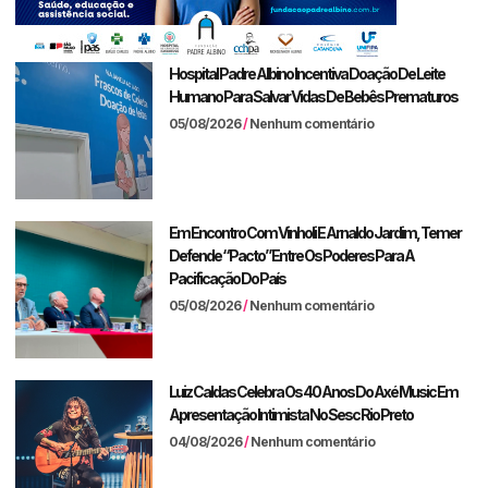
Hospital Padre Albino Incentiva Doação De Leite
Humano Para Salvar Vidas De Bebês Prematuros
05/08/2026
Nenhum comentário
Em Encontro Com Vinholi E Arnaldo Jardim, Temer
Defende “pacto” Entre Os Poderes Para A
Pacificação Do País
05/08/2026
Nenhum comentário
Luiz Caldas Celebra Os 40 Anos Do Axé Music Em
Apresentação Intimista No Sesc Rio Preto
04/08/2026
Nenhum comentário