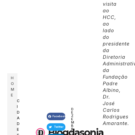
visita
ao
HCC,
ao
lado
do
presidente
da
Diretoria
Administrati
da
Fundação
H
Padre
O
M
Albino,
E
Dr.
C
José
I
D
Carlos
D
E
Z
Rodrigues
Facebook
A
E
M
Amarante.
D
B
Twitter
Blogdasonia
R
E
O
O