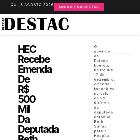
QUI, 6 AGOSTO 2026
ANUNCIE NA DESTAC
HEC
O
governo
Recebe
do
Estado
Emenda
liberou,
neste dia
17 de
De
dezembro,
emenda
R$
impositiva
no valor
500
de R$
500 mil
Mil
da
deputada
Da
estadual
Beth
Deputada
Sahão
para o
Beth
Hospital