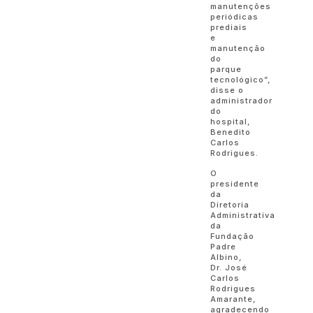
manutenções
periódicas
prediais
e
manutenção
do
parque
tecnológico”,
disse o
administrador
do
hospital,
Benedito
Carlos
Rodrigues.
O
presidente
da
Diretoria
Administrativa
da
Fundação
Padre
Albino,
Dr. José
Carlos
Rodrigues
Amarante,
agradecendo