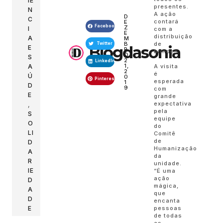
IÊ
presentes.
N
A ação
D
C
contará
E
Facebook
Z
I
com a
E
distribuição
A
M
B
de
Twitter
Blogdasonia
E
R
brindes.
O
S
2
LinkedIn
1,
A visita
A
2
é
Ú
0
Pinterest
esperada
1
D
9
com
E
grande
expectativa
,
pela
S
equipe
O
do
LI
Comitê
de
D
Humanização
A
da
R
unidade.
IE
“É uma
ação
D
mágica,
A
que
D
encanta
pessoas
E
de todas
as