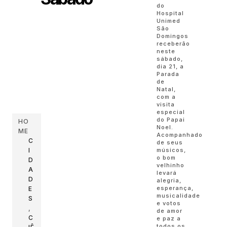
do
Hospital
Unimed
São
Domingos
receberão
neste
sábado,
dia 21, a
Parada
de
Natal,
com a
visita
especial
do Papai
HO
Noel.
ME
Acompanhado
C
de seus
I
músicos,
o bom
D
velhinho
A
levará
D
alegria,
esperança,
E
musicalidade
S
e votos
,
de amor
C
e paz a
todos os