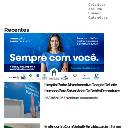
Créditos:
Arquivo
Unimed
Catanduva
Recentes
Hospital Padre Albino Incentiva Doação De Leite
Humano Para Salvar Vidas De Bebês Prematuros
05/08/2026
Nenhum comentário
Em Encontro Com Vinholi E Arnaldo Jardim, Temer