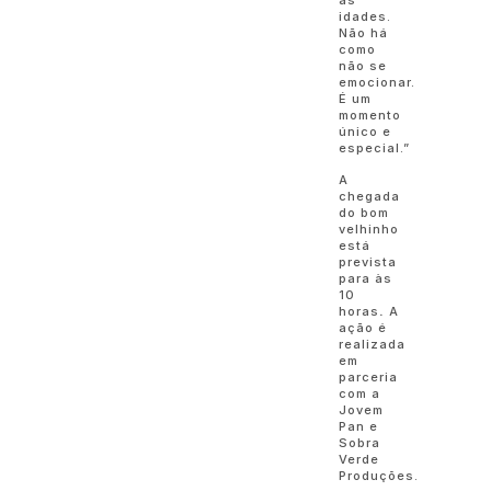
idades.
Não há
como
não se
emocionar.
É um
momento
único e
especial.”
A
chegada
do bom
velhinho
está
prevista
para às
10
horas
.
A
ação é
realizada
em
parceria
com a
Jovem
Pan e
Sobra
Verde
Produções.