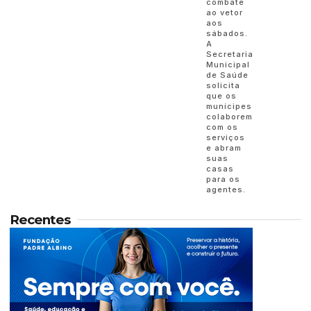
combate
ao vetor
aos
sábados.
A
Secretaria
Municipal
de Saúde
solicita
que os
munícipes
colaborem
com os
serviços
e abram
suas
casas
para os
agentes.
Recentes