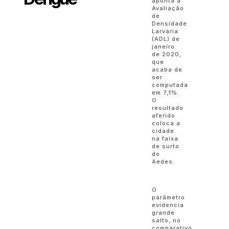
aponta a
Avaliação
de
Densidade
Larvária
(ADL) de
janeiro
de 2020,
que
acaba de
ser
computada
em 7,1%.
O
resultado
aferido
coloca a
cidade
na faixa
de surto
do
Aedes.
O
parâmetro
evidencia
grande
salto, no
comparativo