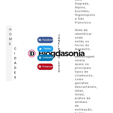
Sagrado,
Alpino,
Euclides,
Higienópolis
e São
Francisco.
H
Além de
identificar
O
J
onde
A
M
Facebook
N
estão os
E
E
focos do
I
C
mosquito,
R
Twitter
Blogdasonia
O
a
I
2
amostragem
0
D
LinkedIn
,
revela
A
2
quais os
0
Pinterest
D
principais
2
0
tipos de
E
criadouros,
S
como
garrafas
descartáveis,
latas,
lonas,
pratos de
animais
de
estimação,