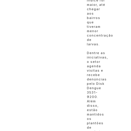
índice foi
maior, até
chegar
aos
bairros
que
tiveram
menor
concentração
de
larvas.
Dentre as
iniciativas,
o setor
agenda
visitas e
recebe
denúncias
pelo Disk
Dengue
3531-
9200.
Além
disso,
estão
mantidos
os
plantões
de