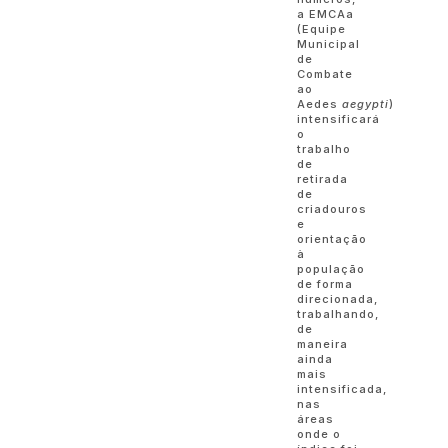
a EMCAa
(Equipe
Municipal
de
Combate
ao
Aedes
aegypti
)
intensificará
o
trabalho
de
retirada
de
criadouros
e
orientação
à
população
de forma
direcionada,
trabalhando,
de
maneira
ainda
mais
intensificada,
nas
áreas
onde o