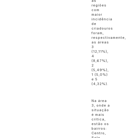
as
regiões
com
maior
incidência
de
criadouros
foram,
respectivamente,
as áreas
3
(12,11%),
4
(8,67%),
2
(5,49%),
1 (5,0%)
e 5
(4,32%).
Na área
3, onde a
situação
é mais
crítica,
estão os
bairros:
Centro,
Solo