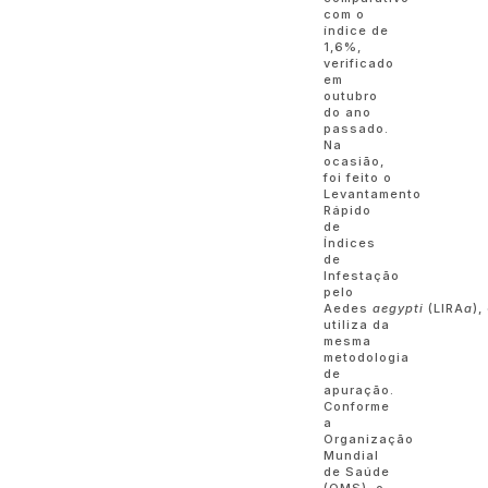
com o
índice de
1,6%,
verificado
em
outubro
do ano
passado.
Na
ocasião,
foi feito o
Levantamento
Rápido
de
Índices
de
Infestação
pelo
Aedes
aegypti
(LIRA
a
),
utiliza da
mesma
metodologia
de
apuração.
Conforme
a
Organização
Mundial
de Saúde