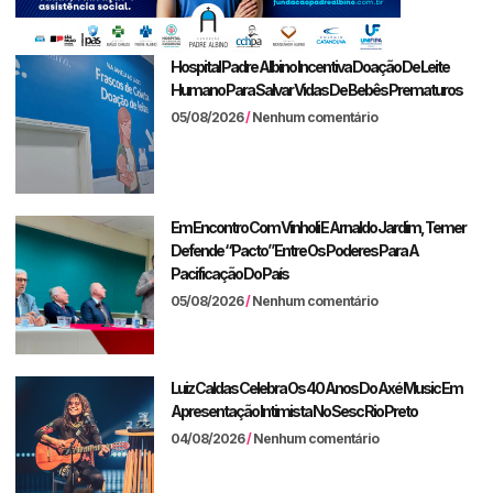
Hospital Padre Albino Incentiva Doação De Leite
Humano Para Salvar Vidas De Bebês Prematuros
05/08/2026
Nenhum comentário
Em Encontro Com Vinholi E Arnaldo Jardim, Temer
Defende “pacto” Entre Os Poderes Para A
Pacificação Do País
05/08/2026
Nenhum comentário
Luiz Caldas Celebra Os 40 Anos Do Axé Music Em
Apresentação Intimista No Sesc Rio Preto
04/08/2026
Nenhum comentário