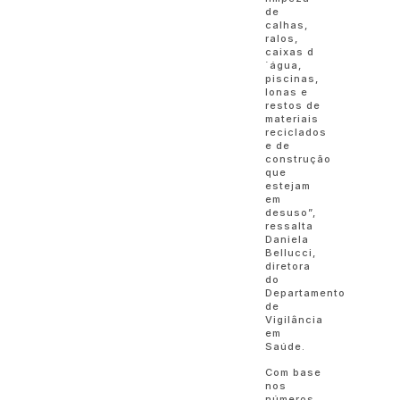
de
calhas,
ralos,
caixas d
´água,
piscinas,
lonas e
restos de
materiais
reciclados
e de
construção
que
estejam
em
desuso”,
ressalta
Daniela
Bellucci,
diretora
do
Departamento
de
Vigilância
em
Saúde.
Com base
nos
números,