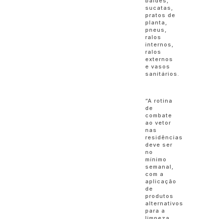
baldes,
sucatas,
pratos de
planta,
pneus,
ralos
internos,
ralos
externos
e vasos
sanitários.
“A rotina
de
combate
ao vetor
nas
residências
deve ser
no
mínimo
semanal,
com a
aplicação
de
produtos
alternativos
para a
limpeza