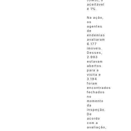
(OMS), o
aceitável
é 1%.
Na ação,
os
agentes
de
endemias
avaliaram
6.177
imóveis.
Desses,
2.983
estavam
abertos
para a
visita e
3.194
foram
encontrados
fechados
no
momento
da
inspeção.
De
acordo
com a
avaliação,