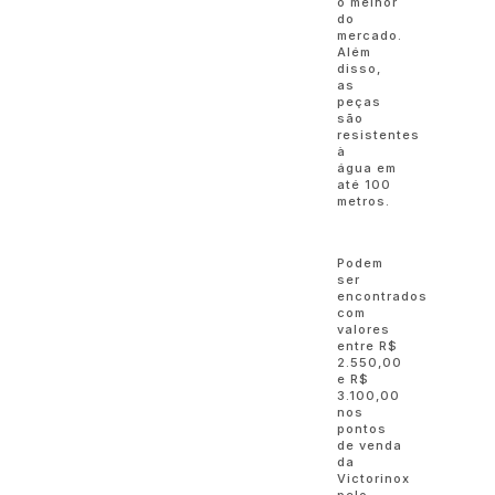
o melhor
do
mercado.
Além
disso,
as
peças
são
resistentes
à
água em
até 100
metros.
Podem
ser
encontrados
com
valores
entre R$
2.550,00
e R$
3.100,00
nos
pontos
de venda
da
Victorinox
pelo