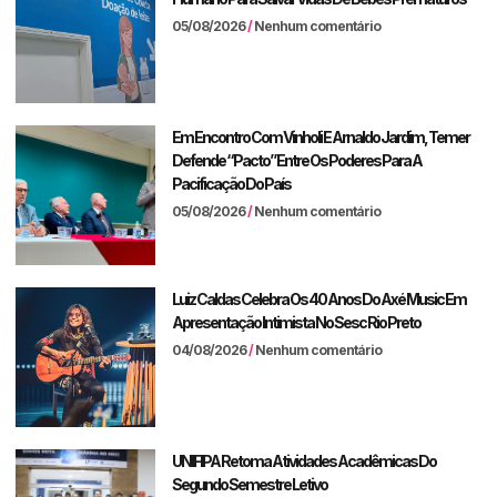
05/08/2026
Nenhum comentário
Em Encontro Com Vinholi E Arnaldo Jardim, Temer
Defende “pacto” Entre Os Poderes Para A
Pacificação Do País
05/08/2026
Nenhum comentário
Luiz Caldas Celebra Os 40 Anos Do Axé Music Em
Apresentação Intimista No Sesc Rio Preto
04/08/2026
Nenhum comentário
UNIFIPA Retoma Atividades Acadêmicas Do
Segundo Semestre Letivo