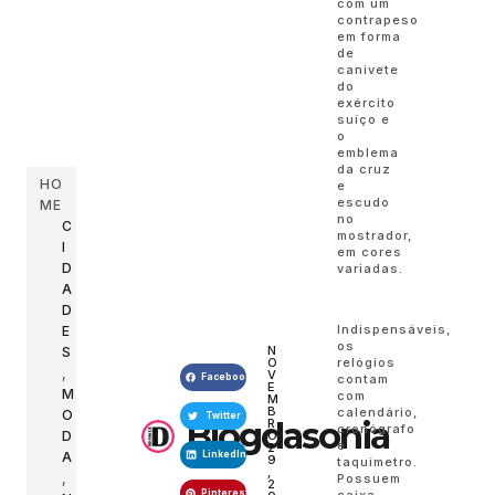
com um
contrapeso
em forma
de
canivete
do
exército
suíço e
o
emblema
da cruz
HO
e
escudo
ME
no
C
mostrador,
I
em cores
D
variadas.
A
D
Indispensáveis,
E
os
N
S
O
relógios
,
V
Facebook
contam
E
M
com
M
B
calendário,
O
Twitter
Blogdasonia
R
cronógrafo
D
O
e
2
A
LinkedIn
9
taquímetro.
,
,
Possuem
2
Pinterest