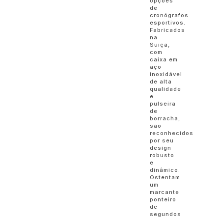
opções
de
cronógrafos
esportivos.
Fabricados
na
Suíça,
com
caixa em
aço
inoxidável
de alta
qualidade
e
pulseira
de
borracha,
são
reconhecidos
por seu
design
robusto
e
dinâmico.
Ostentam
um
marcante
ponteiro
de
segundos