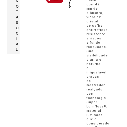
caixa
0
N
1
com 42
O
9
mm de
T
diâmetro,
A
vidro em
cristal
S
de safira
O
antirreflexo,
C
resistente
a riscos
I
e fundo
A
rosqueado.
L
Sua
visibilidade
diurna e
noturna
é
inigualável,
graças
ao
mostrador
realçado
com
tecnologia
Super-
LumiNova®,
material
luminoso
que é
considerado