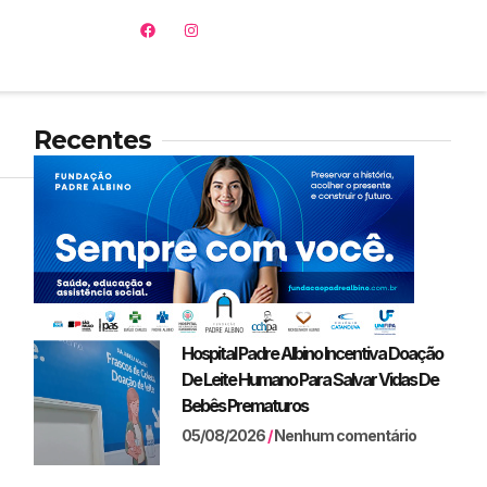
Recentes
Hospital Padre Albino Incentiva Doação
De Leite Humano Para Salvar Vidas De
Bebês Prematuros
05/08/2026
Nenhum comentário