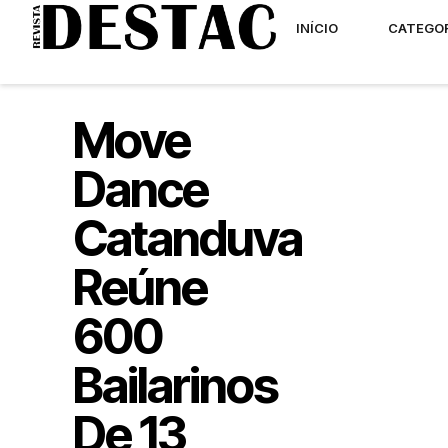
INÍCIO
CATEGO
Move
Dance
Catanduva
Reúne
600
Bailarinos
De 13