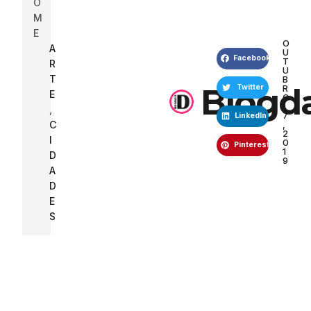
O
M
E
O
A
U
Facebook
T
R
U
T
B
Blogd
R
Twitter
E
O
1
,
7
LinkedIn
C
,
2
I
0
Pinterest
1
D
9
A
D
E
S