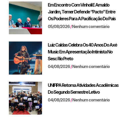
Em Encontro Com Vinholi E Arnaldo
Jardim, Temer Defende “pacto” Entre
Os Poderes Para A Pacificação Do País
05/08/2026
Nenhum comentário
Luiz Caldas Celebra Os 40 Anos Do Axé
Music Em Apresentação Intimista No
Sesc Rio Preto
04/08/2026
Nenhum comentário
UNIFIPA Retoma Atividades Acadêmicas
Do Segundo Semestre Letivo
04/08/2026
Nenhum comentário