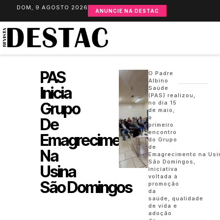
DOM, 9 AGOSTO 2026
ANUNCIE NA DESTAC
PAS
O Padre
Albino
Inicia
Saúde
(PAS) realizou,
Grupo
no dia 15
de maio,
o
De
primeiro
encontro
Emagrecimento
do Grupo
de
Na
Emagrecimento na Usi
São Domingos,
Usina
iniciativa
voltada à
São Domingos
promoção
da
saúde, qualidade
de vida e
adoção