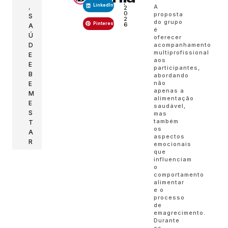
,
,
LinkedIn
A
2
0
proposta
S
2
do grupo
Pinterest
6
A
é
Ú
oferecer
acompanhamento
D
multiprofissional
E
aos
E
participantes,
B
abordando
não
E
apenas a
M
alimentação
E
saudável,
S
mas
também
T
os
A
aspectos
R
emocionais
que
influenciam
o
comportamento
alimentar
e o
processo
de
emagrecimento.
Durante
os