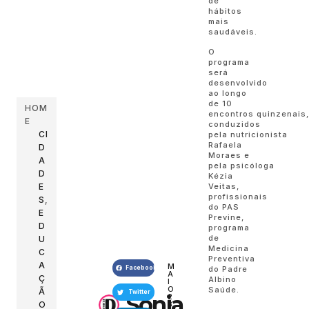
de
hábitos
mais
saudáveis.
O
programa
será
desenvolvido
ao longo
de 10
HOM
encontros quinzenais
E
conduzidos
CI
pela nutricionista
Rafaela
D
Moraes e
A
pela psicóloga
D
Kézia
E
Veitas,
profissionais
S
,
do PAS
E
Previne,
D
programa
de
U
Medicina
C
Preventiva
A
M
Facebook
do Padre
A
Ç
Albino
I
O
Saúde.
Ã
Twitter
Sonia
2
O
8