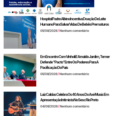
Hospital Padre Albino Incentiva Doação De Leite
Humano Para Salvar Vidas De Bebês Prematuros
05/08/2026
Nenhum comentário
Em Encontro Com Vinholi E Arnaldo Jardim, Temer
Defende “pacto” Entre Os Poderes Para A
Pacificação Do País
05/08/2026
Nenhum comentário
Luiz Caldas Celebra Os 40 Anos Do Axé Music Em
Apresentação Intimista No Sesc Rio Preto
04/08/2026
Nenhum comentário