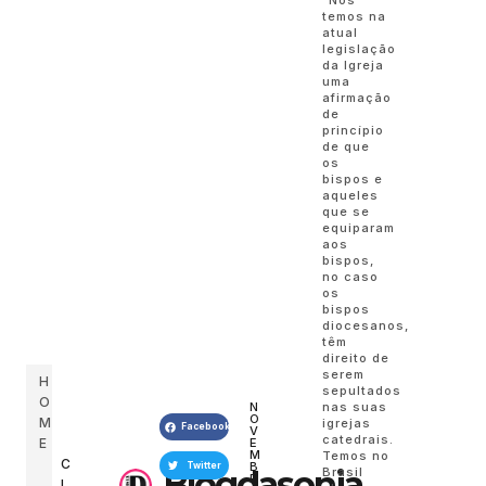
temos na
atual
legislação
da Igreja
uma
afirmação
de
princípio
de que
os
bispos e
aqueles
que se
equiparam
aos
bispos,
no caso
os
bispos
diocesanos,
têm
direito de
serem
H
sepultados
O
N
nas suas
O
M
igrejas
Facebook
V
catedrais.
E
E
M
Temos no
C
B
Twitter
Blogdasonia
Brasil
R
I