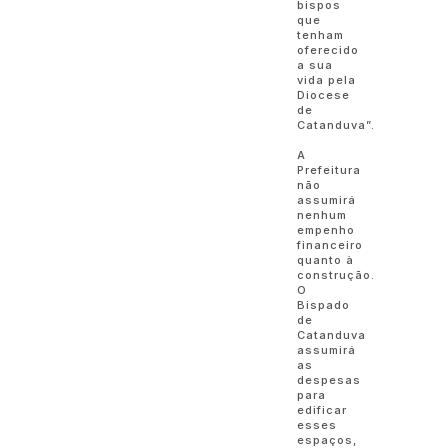
bispos
que
tenham
oferecido
a sua
vida pela
Diocese
de
Catanduva”.
A
Prefeitura
não
assumirá
nenhum
empenho
financeiro
quanto à
construção.
O
Bispado
de
Catanduva
assumirá
as
despesas
para
edificar
esses
espaços,