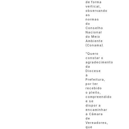
de forma
vertical,
observando
as
normas
do
Conselho
Nacional
do Meio
Ambiente
(Conama).
“Quero
constar o
agradecimento
da
Diocese
à
Prefeitura,
por ter
recebido
o pleito,
compreendido
e se
dispor a
encaminhar
à Câmara
de
Vereadores,
que