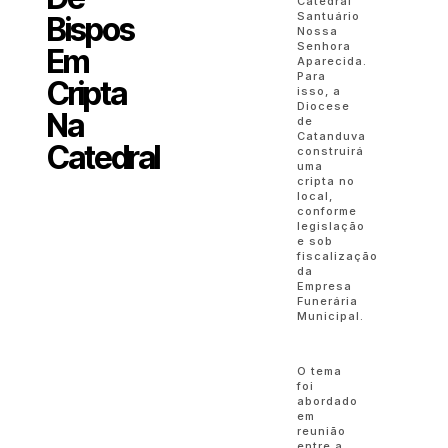
Catedral
Santuário
Bispos
Nossa
Senhora
Em
Aparecida.
Para
Cripta
isso, a
Diocese
Na
de
Catanduva
Catedral
construirá
uma
cripta no
local,
conforme
legislação
e sob
fiscalização
da
Empresa
Funerária
Municipal.
O tema
foi
abordado
em
reunião
entre a