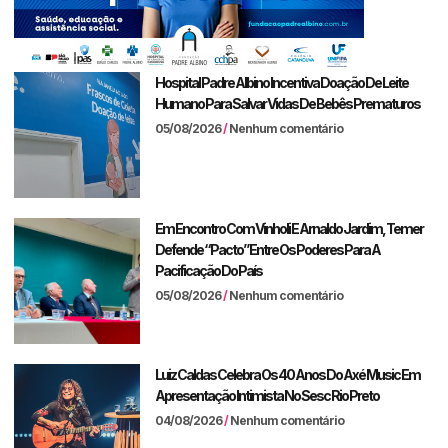
Hospital Padre Albino Incentiva Doação De Leite
Humano Para Salvar Vidas De Bebês Prematuros
05/08/2026
Nenhum comentário
Em Encontro Com Vinholi E Arnaldo Jardim, Temer
Defende “pacto” Entre Os Poderes Para A
Pacificação Do País
05/08/2026
Nenhum comentário
Luiz Caldas Celebra Os 40 Anos Do Axé Music Em
Apresentação Intimista No Sesc Rio Preto
04/08/2026
Nenhum comentário