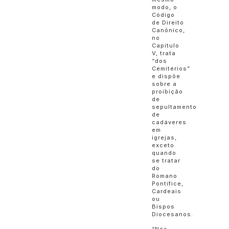
modo, o
Código
de Direito
Canônico,
no
Capítulo
V, trata
“dos
Cemitérios”
e dispõe
sobre a
proibição
de
sepultamento
de
cadáveres
em
igrejas,
exceto
quando
se tratar
do
Romano
Pontífice,
Cardeais
ou
Bispos
Diocesanos.
“Nós