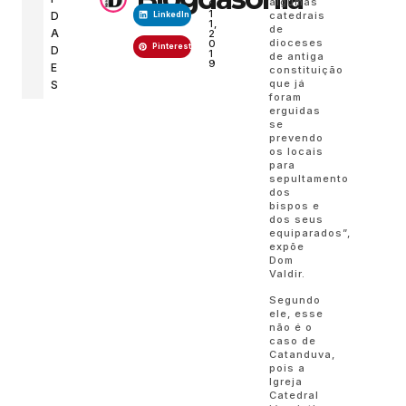
algumas
O
1
catedrais
D
LinkedIn
1,
de
A
2
dioceses
0
Pinterest
D
1
de antiga
9
E
constituição
que já
S
foram
erguidas
se
prevendo
os locais
para
sepultamento
dos
bispos e
dos seus
equiparados”,
expõe
Dom
Valdir.
Segundo
ele, esse
não é o
caso de
Catanduva,
pois a
Igreja
Catedral