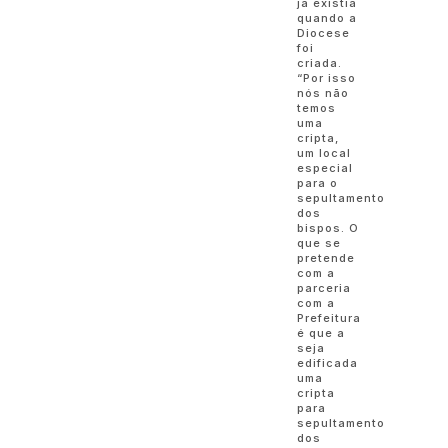
já existia
quando a
Diocese
foi
criada.
“Por isso
nós não
temos
uma
cripta,
um local
especial
para o
sepultamento
dos
bispos. O
que se
pretende
com a
parceria
com a
Prefeitura
é que a
seja
edificada
uma
cripta
para
sepultamento
dos