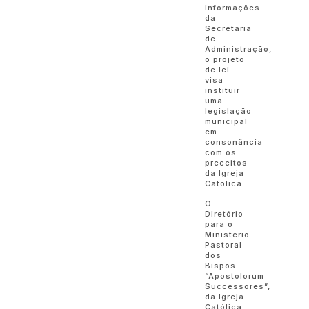
informações
da
Secretaria
de
Administração,
o projeto
de lei
visa
instituir
uma
legislação
municipal
em
consonância
com os
preceitos
da Igreja
Católica.
O
Diretório
para o
Ministério
Pastoral
dos
Bispos
“Apostolorum
Successores”,
da Igreja
Católica,