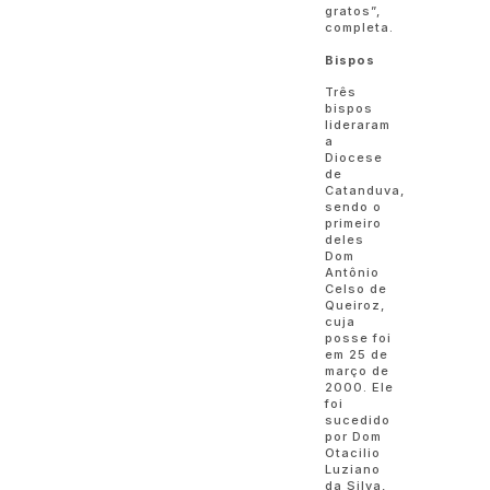
gratos”,
completa.
Bispos
Três
bispos
lideraram
a
Diocese
de
Catanduva,
sendo o
primeiro
deles
Dom
Antônio
Celso de
Queiroz,
cuja
posse foi
em 25 de
março de
2000. Ele
foi
sucedido
por Dom
Otacilio
Luziano
da Silva,