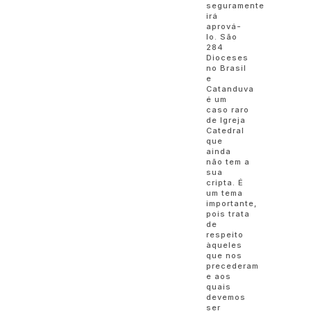
seguramente
irá
aprová-
lo. São
284
Dioceses
no Brasil
e
Catanduva
é um
caso raro
de Igreja
Catedral
que
ainda
não tem a
sua
cripta. É
um tema
importante,
pois trata
de
respeito
àqueles
que nos
precederam
e aos
quais
devemos
ser