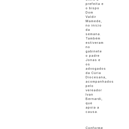
prefeita e
o bispo
Dom
Valdir
Mamede,
no início
da
semana.
Também
estiveram
no
gabinete
o padre
Jonas e
os
advogados
da Cúria
Diocesana,
acompanhados
pelo
vereador
Ivan
Bernardi,
que
apoia a
causa.
Conforme