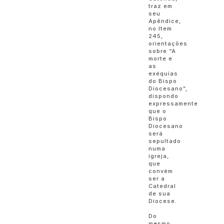
traz em
seu
Apêndice,
no Item
245,
orientações
sobre “A
morte e
as
exéquias
do Bispo
Diocesano”,
dispondo
expressamente
que o
Bispo
Diocesano
será
sepultado
numa
igreja,
que
convém
ser a
Catedral
de sua
Diocese.
Do
mesmo