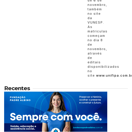
de 6 de
novembro,
também
no site
da
VUNESP.
As
matrículas
começam
no dia 8
de
novembro,
através
de
editais
disponibilizados
no
site
www.unifipa.com.b
Recentes