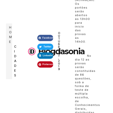
(Aclimação).
Os
portões
serão
abertos
às 13h00
para
início
H
das
O
O
provas
U
M
às
Facebook
T
U
E
14h00.
B
C
R
Twitter
Blogdasonia
O
I
1
2
No
D
LinkedIn
,
dia 12 as
A
2
provas
0
Pinterest
D
1
serão
9
E
constituídas
de 86
S
questões,
sob a
forma de
teste de
múltipla
escolha,
de
Conhecimentos
Gerais,
distribuídas