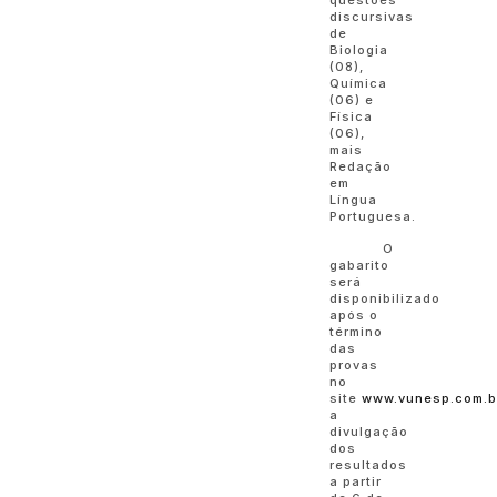
discursivas
de
Biologia
(08),
Química
(06) e
Física
(06),
mais
Redação
em
Língua
Portuguesa.
O
gabarito
será
disponibilizado
após o
término
das
provas
no
site
www.vunesp.com.b
a
divulgação
dos
resultados
a partir