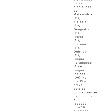
pelas
disciplinas
de
Matemática
(11),
Biologia
(11),
Geografia
(11),
Física
(11),
História
(11),
Química
(11),
Língua
Portuguesa
(11) e
Língua
Inglesa
(09). No
dia 13 a
prova
será de
conhecimentos
específicos
e
redação,
com 20
questões