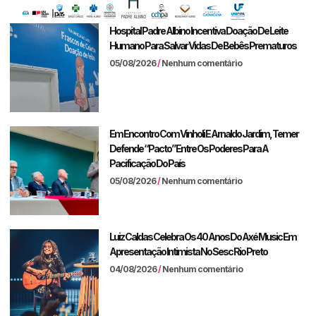
Hospital Padre Albino Incentiva Doação De Leite
Humano Para Salvar Vidas De Bebês Prematuros
05/08/2026
Nenhum comentário
Em Encontro Com Vinholi E Arnaldo Jardim, Temer
Defende “pacto” Entre Os Poderes Para A
Pacificação Do País
05/08/2026
Nenhum comentário
Luiz Caldas Celebra Os 40 Anos Do Axé Music Em
Apresentação Intimista No Sesc Rio Preto
04/08/2026
Nenhum comentário