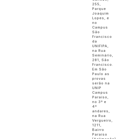
255,
Parque
Joaquim
Lopes, e
no
Campus
São
Francisco
da
UNIFIPA,
na Rua
Seminário,
281, São
Francisco.
Em São
Paulo as
provas
serão na
UNIP
Campus
Paraíso,
no 3º e
4º
andares,
na Rua
Vergueiro,
1211,
Bairro
Paraíso