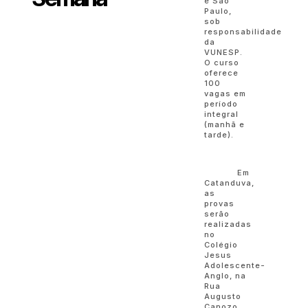
e São
Paulo,
sob
responsabilidade
da
VUNESP.
O curso
oferece
100
vagas em
período
integral
(manhã e
tarde).
Em
Catanduva,
as
provas
serão
realizadas
no
Colégio
Jesus
Adolescente-
Anglo, na
Rua
Augusto
Canozo,