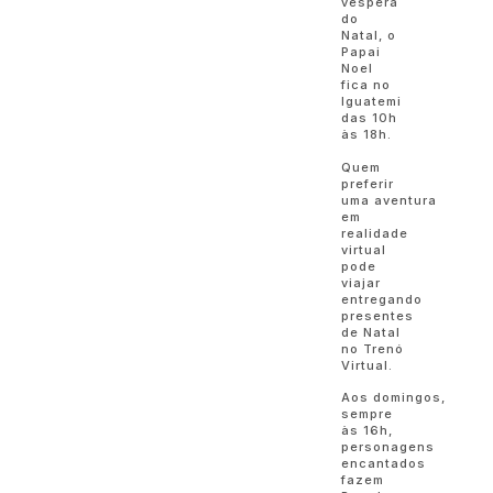
véspera
do
Natal, o
Papai
Noel
fica no
Iguatemi
das 10h
às 18h.
Quem
preferir
uma aventura
em
realidade
virtual
pode
viajar
entregando
presentes
de Natal
no Trenó
Virtual.
Aos domingos,
sempre
às 16h,
personagens
encantados
fazem