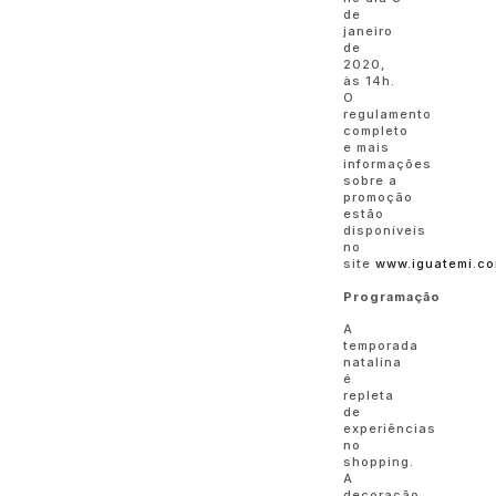
de
janeiro
de
2020,
às 14h.
O
regulamento
completo
e mais
informações
sobre a
promoção
estão
disponíveis
no
site
www.iguatemi.co
Programação
A
temporada
natalina
é
repleta
de
experiências
no
shopping.
A
decoração