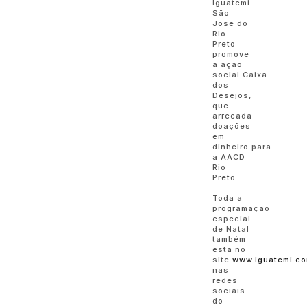
Iguatemi
São
José do
Rio
Preto
promove
a ação
social Caixa
dos
Desejos,
que
arrecada
doações
em
dinheiro para
a AACD
Rio
Preto.
Toda a
programação
especial
de Natal
também
está no
site
www.iguatemi.co
nas
redes
sociais
do