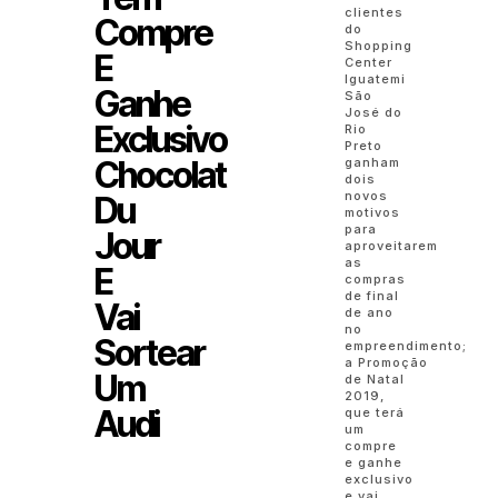
clientes
Compre
do
Shopping
E
Center
Iguatemi
Ganhe
São
José do
Exclusivo
Rio
Preto
Chocolat
ganham
dois
novos
Du
motivos
para
Jour
aproveitarem
as
E
compras
de final
Vai
de ano
no
Sortear
empreendimento;
a Promoção
Um
de Natal
2019,
Audi
que terá
um
compre
e ganhe
exclusivo
e vai