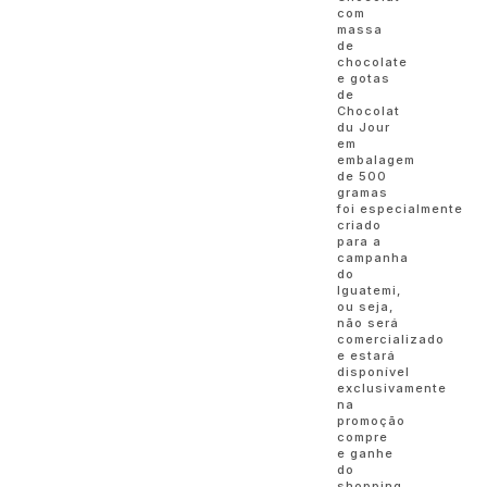
com
massa
de
chocolate
e gotas
de
Chocolat
du Jour
em
embalagem
de 500
gramas
foi especialmente
criado
para a
campanha
do
Iguatemi,
ou seja,
não será
comercializado
e estará
disponível
exclusivamente
na
promoção
compre
e ganhe
do
shopping.