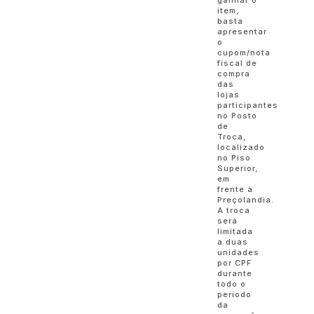
item,
basta
apresentar
o
cupom/nota
fiscal de
compra
das
lojas
participantes
no Posto
de
Troca,
localizado
no Piso
Superior,
em
frente à
Preçolandia.
A troca
será
limitada
a duas
unidades
por CPF
durante
todo o
período
da