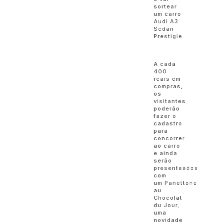
sortear
um carro
Audi A3
Sedan
Prestigie.
A cada
400
reais em
compras,
os
visitantes
poderão
fazer o
cadastro
para
concorrer
ao carro
e ainda
serão
presenteados
com
um Panettone
au
Chocolat
du Jour,
uma
novidade