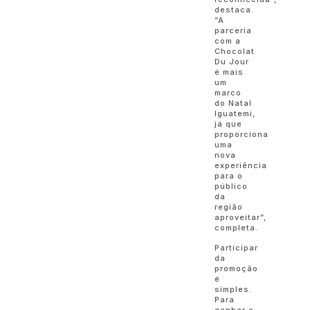
destaca.
“A
parceria
com a
Chocolat
Du Jour
é mais
um
marco
do Natal
Iguatemi,
já que
proporciona
uma
nova
experiência
para o
público
da
região
aproveitar”,
completa.
Participar
da
promoção
é
simples.
Para
ganhar o