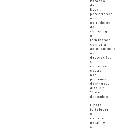
Paradas
de
Natal,
percorrendo
os
corredores
do
shopping
e
terminando
com uma
apresentação
na
decoração.
O
calendário
segue
nos
próximos
domingos,
dias 8 e
15 de
dezembro.
E para
fortalecer
o
espírito
natalino,
o