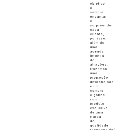
objetivo
é
sempre
encantar
e
surpreender
cada
cliente,
por isso,
além de
uma
agenda
intensa
de
atrações,
trazemos
uma
promoção
diferenciada
e um
compre
e ganhe
com
produto
exclusivo
de uma
marca
de
qualidade
reconhecida”,