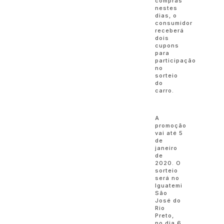
compras
nestes
dias, o
consumidor
receberá
dois
cupons
para
participação
no
sorteio
do
carro.
A
promoção
vai até 5
de
janeiro
de
2020. O
sorteio
será no
Iguatemi
São
José do
Rio
Preto,
no dia 6