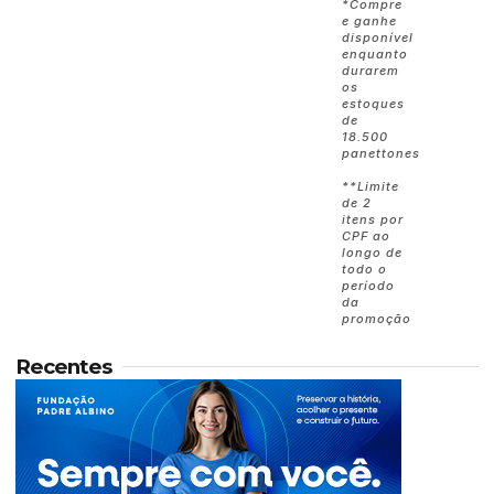
*Compre
e ganhe
disponível
enquanto
durarem
os
estoques
de
18.500
panettones
**Limite
de 2
itens por
CPF ao
longo de
todo o
período
da
promoção
Recentes