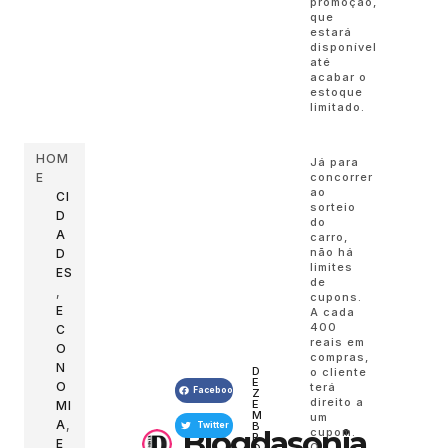
promoção,
que
estará
disponível
até
acabar o
estoque
limitado.
HOM
Já para
E
concorrer
ao
CI
sorteio
D
do
A
carro,
não há
D
limites
ES
de
,
cupons.
E
A cada
400
C
reais em
O
compras,
N
D
o cliente
E
O
terá
Facebook
Z
direito a
E
MI
M
um
A
,
B
Twitter
Blogdasonia
cupom.
R
E
O