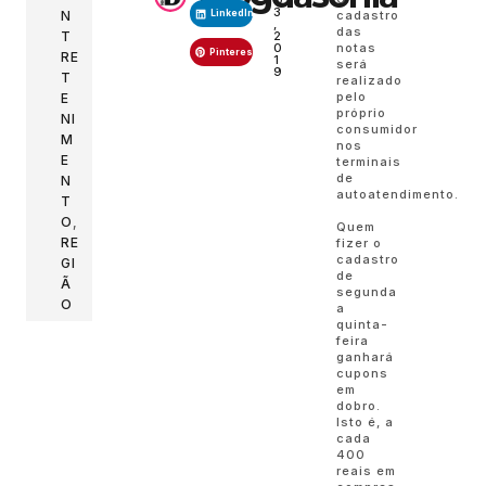
O
3
N
cadastro
LinkedIn
,
das
T
2
0
notas
Pinterest
RE
1
será
9
T
realizado
pelo
E
próprio
NI
consumidor
M
nos
E
terminais
de
N
autoatendimento.
T
O
,
Quem
RE
fizer o
cadastro
GI
de
Ã
segunda
O
a
quinta-
feira
ganhará
cupons
em
dobro.
Isto é, a
cada
400
reais em