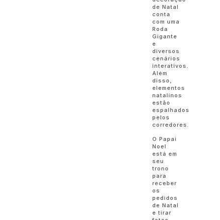
de Natal
conta
com uma
Roda
Gigante
e
diversos
cenários
interativos.
Além
disso,
elementos
natalinos
estão
espalhados
pelos
corredores.
O Papai
Noel
está em
seu
trono
para
receber
os
pedidos
de Natal
e tirar