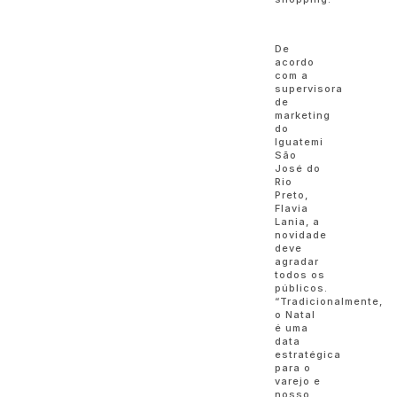
De
acordo
com a
supervisora
de
marketing
do
Iguatemi
São
José do
Rio
Preto,
Flavia
Lania, a
novidade
deve
agradar
todos os
públicos.
“Tradicionalmente,
o Natal
é uma
data
estratégica
para o
varejo e
nosso