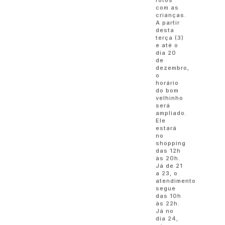
fotos
com as
crianças.
A partir
desta
terça (3)
e até o
dia 20
de
dezembro,
o
horário
do bom
velhinho
será
ampliado.
Ele
estará
no
shopping
das 12h
às 20h.
Já de 21
a 23, o
atendimento
segue
das 10h
às 22h.
Já no
dia 24,