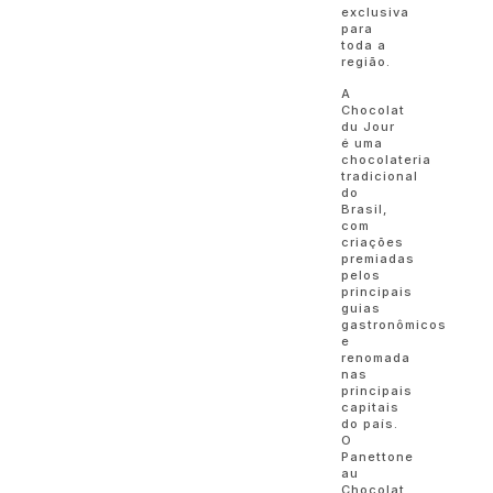
exclusiva
para
toda a
região.
A
Chocolat
du Jour
é uma
chocolateria
tradicional
do
Brasil,
com
criações
premiadas
pelos
principais
guias
gastronômicos
e
renomada
nas
principais
capitais
do país.
O
Panettone
au
Chocolat