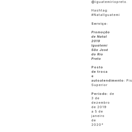
@iguatemiriopreto.
Hashtag:
#NatalIguatemi
Serviço:
Promoção
de Natal
2019
Iguatemi
São José
do Rio
Preto
Posto
de troca
e
autoatendimento:
Pi
Superior
Período:
de
3 de
dezembro
de 2019
a 5 de
janeiro
de
2020*