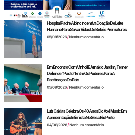
Hospital Padre Albino Incentiva Doação De Leite
Humano Para Salvar Vidas De Bebês Prematuros
05/08/2026
Nenhum comentário
Em Encontro Com Vinholi E Arnaldo Jardim, Temer
Defende “pacto” Entre Os Poderes Para A
Pacificação Do País
05/08/2026
Nenhum comentário
Luiz Caldas Celebra Os 40 Anos Do Axé Music Em
Apresentação Intimista No Sesc Rio Preto
04/08/2026
Nenhum comentário