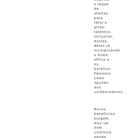
o leque
de
ofertas
para
reter e
atrair
talentos.
Inclusive,
muitas
delas já
incorporaram
o home
office e
os
horários
flexíveis
como
opções
aos
colaboradores.
Novos
benefícios
surgem,
mas um
item
continua
sendo