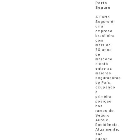
Porto
Seguro
A Porto
Seguro é
uma
empresa
brasileira
com
mais de
70 anos
de
mercado
e está
entre as
maiores
seguradoras
do País,
ocupando
a
primeira
posição
nos
ramos de
Seguro
Auto e
Residência.
Atualmente,
são
quase