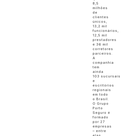
8,5
milhões
de
clientes
únicos,
13,2 mil
funcionários,
12,5 mil
prestadores
e 36 mil
corretores
parceiros.
A
companhia
tem
ainda
103 sucursais
e
escritórios
regionais
em todo
o Brasil.
O Grupo
Porto
Seguro é
formado
por 27
empresas
– entre
elas