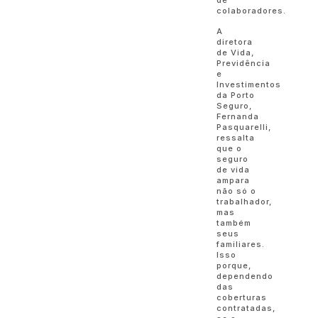
colaboradores.
A
diretora
de Vida,
Previdência
e
Investimentos
da Porto
Seguro,
Fernanda
Pasquarelli,
ressalta
que o
seguro
de vida
ampara
não só o
trabalhador,
mas
também
seus
familiares.
Isso
porque,
dependendo
das
coberturas
contratadas,