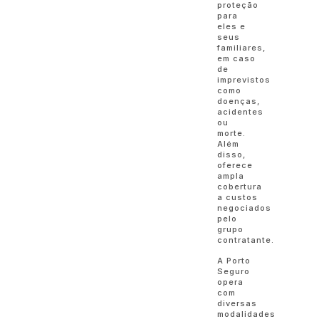
proteção
para
eles e
seus
familiares,
em caso
de
imprevistos
como
doenças,
acidentes
ou
morte.
Além
disso,
oferece
ampla
cobertura
a custos
negociados
pelo
grupo
contratante.
A Porto
Seguro
opera
com
diversas
modalidades