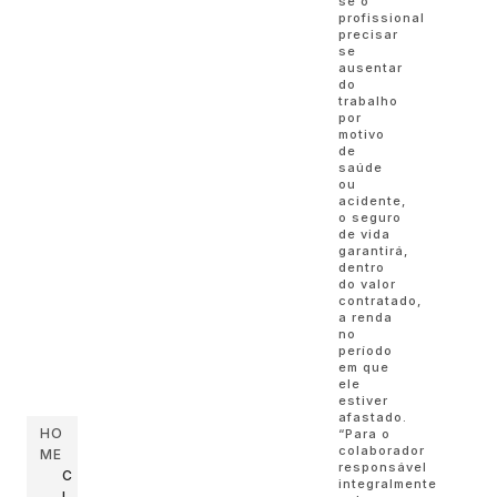
se o
profissional
precisar
se
ausentar
do
trabalho
por
motivo
de
saúde
ou
acidente,
o seguro
de vida
garantirá,
dentro
do valor
contratado,
a renda
no
período
em que
ele
estiver
afastado.
HO
“Para o
colaborador
ME
responsável
C
integralmente
I