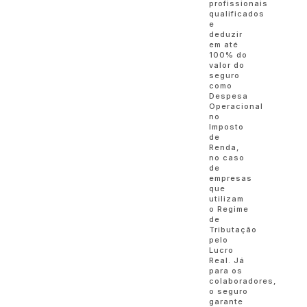
profissionais
qualificados
e
deduzir
em até
100% do
valor do
seguro
como
Despesa
Operacional
no
Imposto
de
Renda,
no caso
de
empresas
que
utilizam
o Regime
de
Tributação
pelo
Lucro
Real. Já
para os
colaboradores,
o seguro
garante