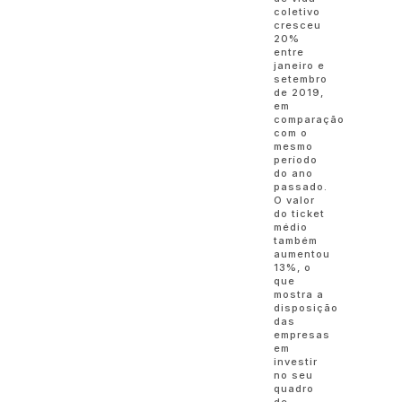
coletivo
cresceu
20%
entre
janeiro e
setembro
de 2019,
em
comparação
com o
mesmo
período
do ano
passado.
O valor
do ticket
médio
também
aumentou
13%, o
que
mostra a
disposição
das
empresas
em
investir
no seu
quadro
de