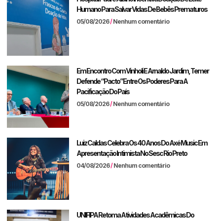
Humano Para Salvar Vidas De Bebês Prematuros
05/08/2026
Nenhum comentário
Em Encontro Com Vinholi E Arnaldo Jardim, Temer
Defende “pacto” Entre Os Poderes Para A
Pacificação Do País
05/08/2026
Nenhum comentário
Luiz Caldas Celebra Os 40 Anos Do Axé Music Em
Apresentação Intimista No Sesc Rio Preto
04/08/2026
Nenhum comentário
UNIFIPA Retoma Atividades Acadêmicas Do