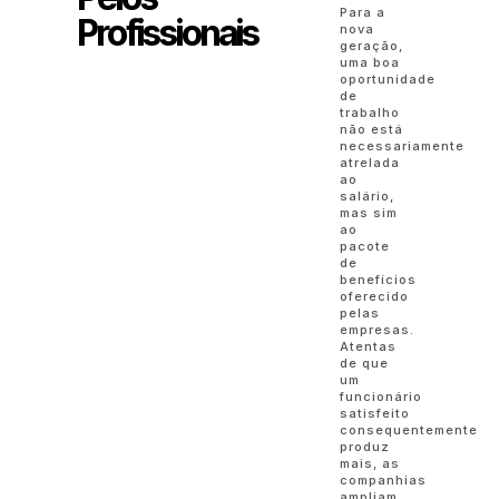
Para a
Profissionais
nova
geração,
uma boa
oportunidade
de
trabalho
não está
necessariamente
atrelada
ao
salário,
mas sim
ao
pacote
de
benefícios
oferecido
pelas
empresas.
Atentas
de que
um
funcionário
satisfeito
consequentemente
produz
mais, as
companhias
ampliam