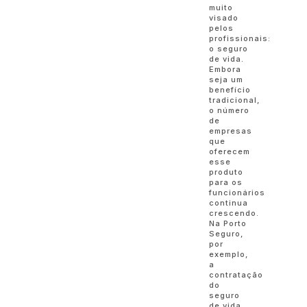
muito
visado
pelos
profissionais:
o seguro
de vida.
Embora
seja um
benefício
tradicional,
o número
de
empresas
que
oferecem
esse
produto
para os
funcionários
continua
crescendo.
Na Porto
Seguro,
por
exemplo,
a
contratação
do
seguro
de vida