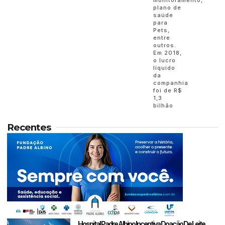
plano de
saúde
para
Pets,
entre
outros.
Em 2018,
o lucro
líquido
da
companhia
foi de R$
1,3
bilhão
Recentes
Hospital Padre Albino Incentiva Doação De Leite