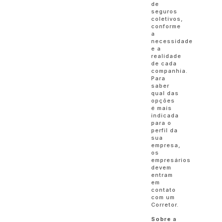
de
seguros
coletivos,
conforme
a
necessidade
e a
realidade
de cada
companhia.
Para
saber
qual das
opções
é mais
indicada
para o
perfil da
sua
empresa,
os
empresários
devem
entram
em
contato
com um
Corretor.
Sobre a