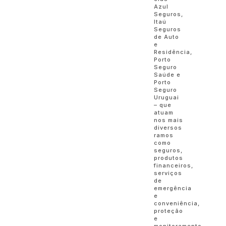
Azul
Seguros,
Itaú
Seguros
de Auto
e
Residência,
Porto
Seguro
Saúde e
Porto
Seguro
Uruguai
– que
atuam
nos mais
diversos
ramos
como
seguros,
produtos
financeiros,
serviços
de
emergência
e
conveniência,
proteção
e
monitoramento,