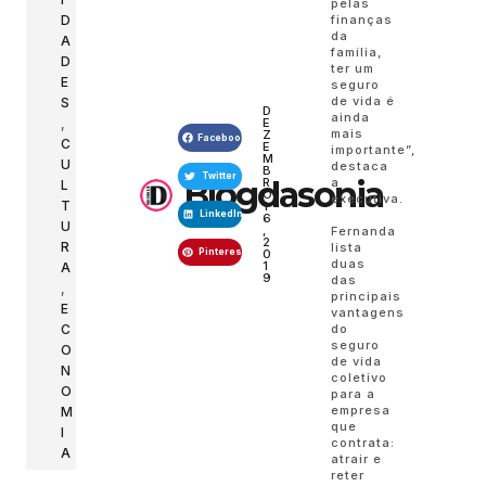
pelas
D
finanças
da
A
família,
D
ter um
E
seguro
de vida é
S
D
ainda
,
E
mais
Z
Facebook
C
E
importante”,
M
U
destaca
B
Twitter
Blogdasonia
a
R
L
O
executiva.
T
1
LinkedIn
6
U
,
Fernanda
2
R
lista
Pinterest
0
duas
1
A
9
das
,
principais
E
vantagens
do
C
seguro
O
de vida
N
coletivo
O
para a
empresa
M
que
I
contrata:
A
atrair e
reter