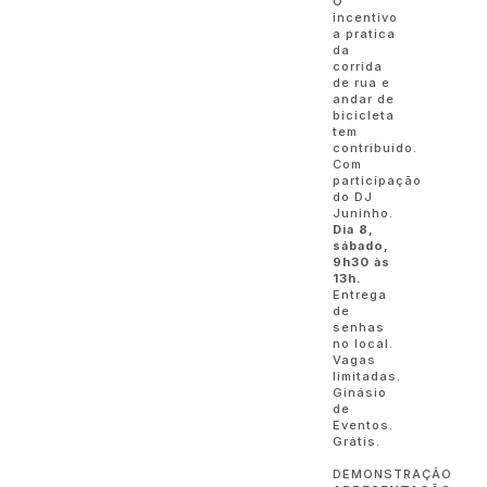
O
incentivo
a pratica
da
corrida
de rua e
andar de
bicicleta
tem
contribuído.
Com
participação
do DJ
Juninho.
Dia 8,
sábado,
9h30 às
13h.
Entrega
de
senhas
no local.
Vagas
limitadas.
Ginásio
de
Eventos.
Grátis.
DEMONSTRAÇÃO