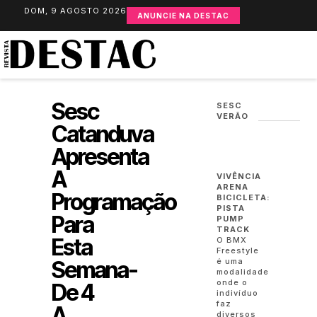
DOM, 9 AGOSTO 2026
ANUNCIE NA DESTAC
Sesc
SESC
VERÃO
Catanduva
Apresenta
A
VIVÊNCIA
ARENA
Programação
BICICLETA:
PISTA
Para
PUMP
TRACK
Esta
O BMX
Freestyle
Semana-
é uma
modalidade
onde o
De 4
indivíduo
faz
A
diversos