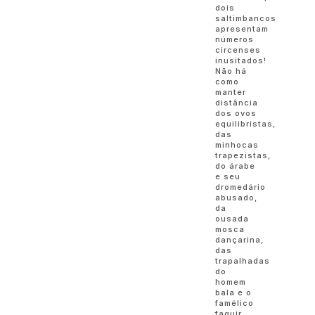
dois
saltimbancos
apresentam
números
circenses
inusitados!
Não há
como
manter
distância
dos ovos
equilibristas,
das
minhocas
trapezistas,
do árabe
e seu
dromedário
abusado,
da
ousada
mosca
dançarina,
das
trapalhadas
do
homem
bala e o
famélico
faquir.