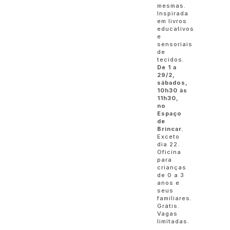
mesmas.
Inspirada
em livros
educativos
e
sensoriais
de
tecidos.
De 1 a
29/2,
sábados,
10h30 às
11h30,
no
Espaço
de
Brincar.
Exceto
dia 22.
Oficina
para
crianças
de 0 a 3
anos e
seus
familiares.
Grátis.
Vagas
limitadas.