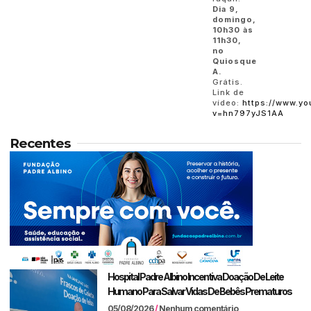
Dia 9,
domingo,
10h30 às
11h30,
no
Quiosque
A.
Grátis.
Link de
vídeo:
https://www.y
v=hn797yJS1AA
Recentes
Hospital Padre Albino Incentiva Doação De Leite
Humano Para Salvar Vidas De Bebês Prematuros
05/08/2026
Nenhum comentário