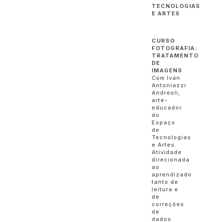
TECNOLOGIAS
E ARTES
CURSO
FOTOGRAFIA:
TRATAMENTO
DE
IMAGENS
Com Ivan
Antoniazzi
Andreoli,
arte-
educador
do
Espaço
de
Tecnologias
e Artes.
Atividade
direcionada
ao
aprendizado
tanto de
leitura e
de
correções
de
dados