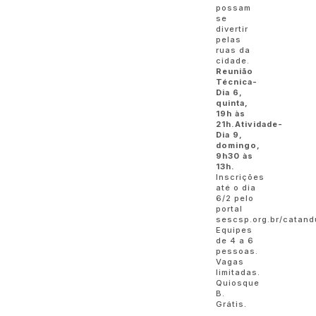
possam
se
divertir
pelas
ruas da
cidade.
Reunião
Técnica-
Dia 6,
quinta,
19h às
21h.
Atividade-
Dia 9,
domingo,
9h30 às
13h.
Inscrições
até o dia
6/2 pelo
portal
sescsp.org.br/catand
Equipes
de 4 a 6
pessoas.
Vagas
limitadas.
Quiosque
B.
Grátis.