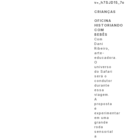
v=_h7SJD15_7o
CRIANÇAS
OFICINA
HISTORIANDO
COM
BEBÊS
Com
Dani
Ribeiro,
arte-
educadora.
O
universo
do Safari
será o
condutor
durante
essa
viagem.
A
proposta
é
experimentar
em uma
grande
roda
sensorial
a