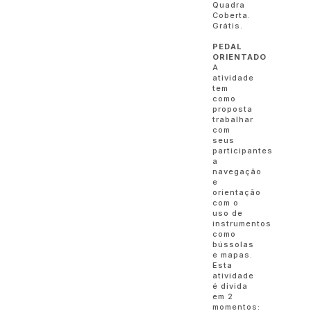
Quadra
Coberta.
Grátis.
PEDAL
ORIENTADO
A
atividade
tem
como
proposta
trabalhar
com
seus
participantes
a
navegação
e
orientação
com o
uso de
instrumentos
como
bússolas
e mapas.
Esta
atividade
é divida
em 2
momentos: