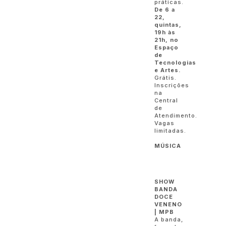
práticas.
De 6 a
22,
quintas,
19h às
21h, no
Espaço
de
Tecnologias
e Artes.
Grátis.
Inscrições
na
Central
de
Atendimento.
Vagas
limitadas.
MÚSICA
SHOW
BANDA
DOCE
VENENO
| MPB
A banda,