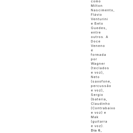
como
Milton
Nascimento,
Flávio
Venturini
e Beto
Guedes,
entre
outros. A
Doce
Veneno
é
formada
por
Wagner
(teclados
e voz),
Neto
(saxofone,
percussão
e voz),
Sergio
(bateria,
Claudinho
(Contrabaixo
e voz) e
Mak
(guitarra
e voz).
Dia 6,