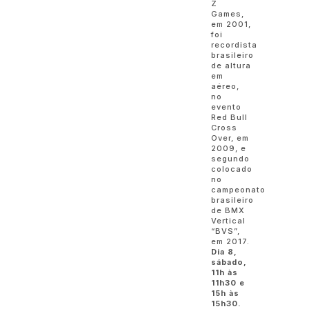
Z
Games,
em 2001,
foi
recordista
brasileiro
de altura
em
aéreo,
no
evento
Red Bull
Cross
Over, em
2009, e
segundo
colocado
no
campeonato
brasileiro
de BMX
Vertical
“BVS”,
em 2017.
Dia 8,
sábado,
11h às
11h30 e
15h às
15h30.