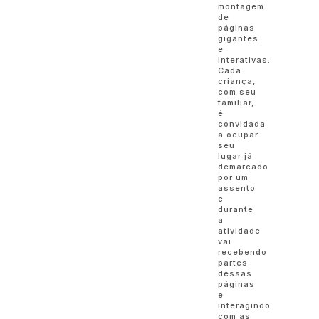
montagem
de
páginas
gigantes
e
interativas.
Cada
criança,
com seu
familiar,
é
convidada
a ocupar
seu
lugar já
demarcado
por um
assento
e
durante
a
atividade
vai
recebendo
partes
dessas
páginas
e
interagindo
com as