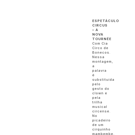
ESPETÁCULO
CIRCUS
– A
NOVA
TOURNÉE
Com Cia
Circo de
Bonecos.
Nessa
montagem,
a
palavra
é
substituída
pelo
gesto do
clown e
pela
trilha
musical
circense.
No
picadeiro
de um
cirquinho
mambembe,