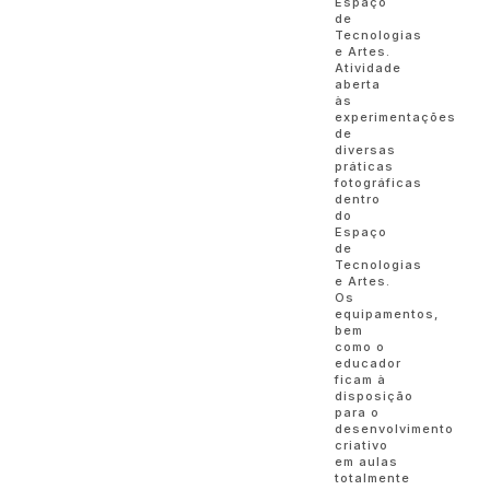
Espaço
de
Tecnologias
e Artes.
Atividade
aberta
às
experimentações
de
diversas
práticas
fotográficas
dentro
do
Espaço
de
Tecnologias
e Artes.
Os
equipamentos,
bem
como o
educador
ficam à
disposição
para o
desenvolvimento
criativo
em aulas
totalmente