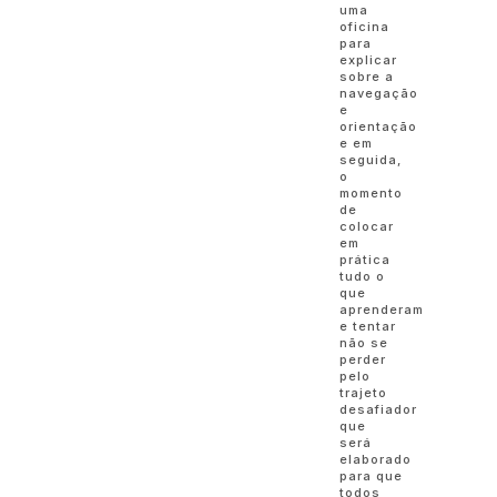
uma
oficina
para
explicar
sobre a
navegação
e
orientação
e em
seguida,
o
momento
de
colocar
em
prática
tudo o
que
aprenderam
e tentar
não se
perder
pelo
trajeto
desafiador
que
será
elaborado
para que
todos