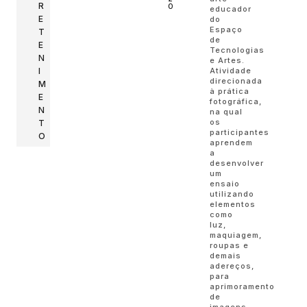
R
0
educador
E
do
Espaço
T
de
E
Tecnologias
N
e Artes.
I
Atividade
direcionada
M
à prática
E
fotográfica,
N
na qual
os
T
participantes
O
aprendem
a
desenvolver
um
ensaio
utilizando
elementos
como
luz,
maquiagem,
roupas e
demais
adereços,
para
aprimoramento
de