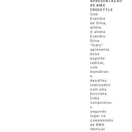
APRESENTAÇÃO
DE BMX
FREESTYLE
Com
Evandro
da Silva,
atleta.
O atleta
Evandro
Silva
“Índio”
apresenta
esse
esporte
radical,
com
manobras
e
desafios
realizados
com uma
bicicleta.
Índio
conquistou
o
segundo
lugar no
campeonato
de BMX
Vertical