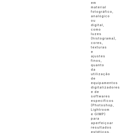
em
material
fotográfico,
analógico
ou
digital,
como
luzes
(histograma),
cores,
texturas
e
ajustes
finos,
quanto
da
utilização
de
equipamentos
digitalizadores
e de
softwares
específicos
(Photoshop,
Lightroom
e GIMP)
para
aperfeiçoar
resultados
estéticos.