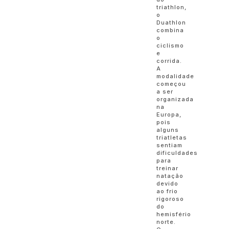
triathlon,
o
Duathlon
combina
o
ciclismo
e
corrida.
A
modalidade
começou
a ser
organizada
na
Europa,
pois
alguns
triatletas
sentiam
dificuldades
para
treinar
natação
devido
ao frio
rigoroso
do
hemisfério
norte.