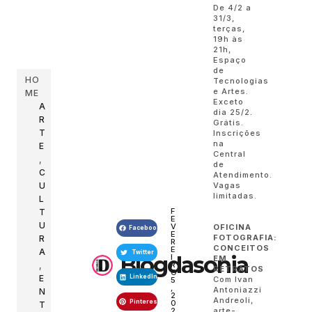
De 4/2 a
31/3,
terças,
19h às
21h,
Espaço
de
HO
Tecnologias
e Artes.
ME
Exceto
A
dia 25/2.
R
Grátis.
T
Inscrições
na
E
Central
,
de
C
Atendimento.
U
Vagas
limitadas.
L
F
T
E
U
V
OFICINA
Facebook
E
FOTOGRAFIA:
R
R
CONCEITOS
E
A
Twitter
Blogdasonia
I
EM
,
R
RETRATOS
O
E
LinkedIn
Com Ivan
5
,
Antoniazzi
N
2
Andreoli,
Pinterest
0
T
2
arte-