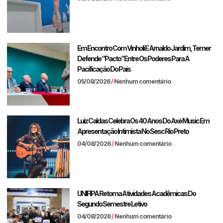
Em Encontro Com Vinholi E Arnaldo Jardim, Temer
Defende “pacto” Entre Os Poderes Para A
Pacificação Do País
05/08/2026
Nenhum comentário
Luiz Caldas Celebra Os 40 Anos Do Axé Music Em
Apresentação Intimista No Sesc Rio Preto
04/08/2026
Nenhum comentário
UNIFIPA Retoma Atividades Acadêmicas Do
Segundo Semestre Letivo
04/08/2026
Nenhum comentário