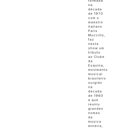
formada
na
década
de 1970
com o
maestro
italiano
Paris
Muccillo,
faz
neste
show um
tributo
ao Clube
da
Esquina,
movimento
musical
brasileiro
surgido
na
década
de 1960
e que
reuniu
grandes
nomes
da
música
mineira,