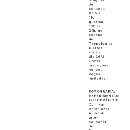
imagens
de
pessoas.
De 5 a
19,
quartas,
19h às
21h, no
Espaço
de
Tecnologias
e Artes.
Exceto
dia 26/2.
Grátis.
Inscrições
no local.
Vagas
limitadas.
FOTOGRAFIA:
EXPERIMENTOS
FOTOGRÁFICOS
Com Ivan
Antoniazzi
Andreoli,
arte-
educador
do