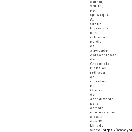
quinta,
20h15,
no
Quiosque
A.
Grátis.
Ingressos
para
retirada
no dia
da
atividade.
Apresentação
de
Credencial
Plena ou
retirada
de
convites
na
Central
de
Atendimento
para
demais
interessados
a partir
das 13h.
Link de
vídeo:
https://www.y