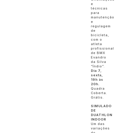
e
técnicas
para
manutenção
e
regulagem
de
bicicleta,
com o
atleta
profissional
de BMX
Evandro
da Silva
“Índio”.
Dia 7,
sexta,
19h às
20h.
Quadra
Coberta.
Grátis.
SIMULADO
DE
DUATHLON
INDOOR
Um das
variações
do