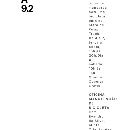
tipos de
9.2
manobras
com uma
bicicleta
em uma
pista de
Pump
Track.
De 4 a 7,
terça a
sexta,
15h às
20h.Dia
8,
sábado,
10h às
15h.
Quadra
Coberta.
Grátis.
OFICINA
MANUTENÇÃO
DE
BICICLETA
Com
Evandro
da Silva,
atleta
Orientações