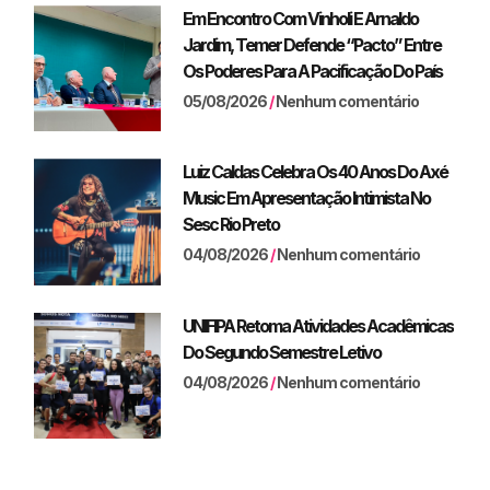
Em Encontro Com Vinholi E Arnaldo
Jardim, Temer Defende “pacto” Entre
Os Poderes Para A Pacificação Do País
05/08/2026
Nenhum comentário
Luiz Caldas Celebra Os 40 Anos Do Axé
Music Em Apresentação Intimista No
Sesc Rio Preto
04/08/2026
Nenhum comentário
UNIFIPA Retoma Atividades Acadêmicas
Do Segundo Semestre Letivo
04/08/2026
Nenhum comentário