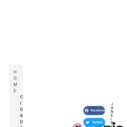
H
O
M
E
C
I
J
A
D
Facebook
N
E
A
I
D
R
Twitter
O