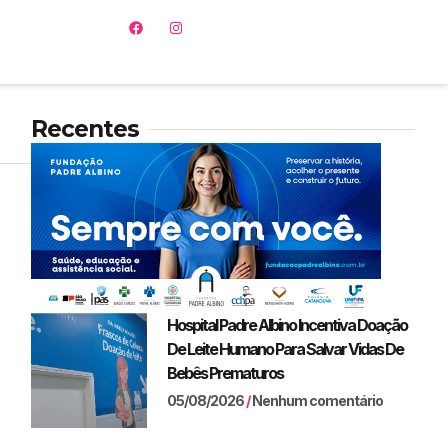
Recentes
Hospital Padre Albino Incentiva Doação
De Leite Humano Para Salvar Vidas De
Bebês Prematuros
05/08/2026
Nenhum comentário