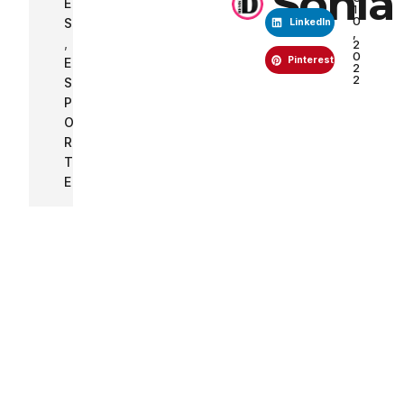
Sonia
E
1
0
S
LinkedIn
,
,
2
0
Pinterest
E
2
2
S
P
O
R
T
E