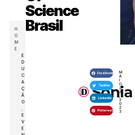
Science
Brasil
H
O
M
E
E
D
U
M
Facebook
C
A
I
A
O
Sonia
Twitter
2
Ç
3
Ã
,
LinkedIn
2
O
0
2
,
Pinterest
3
E
V
E
N