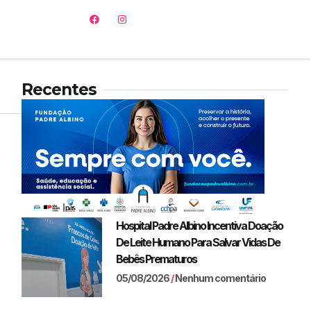
Recentes
Hospital Padre Albino Incentiva Doação
De Leite Humano Para Salvar Vidas De
Bebês Prematuros
05/08/2026
Nenhum comentário