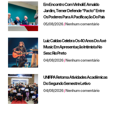
Em Encontro Com Vinholi E Arnaldo
Jardim, Temer Defende “pacto” Entre
Os Poderes Para A Pacificação Do País
05/08/2026
Nenhum comentário
Luiz Caldas Celebra Os 40 Anos Do Axé
Music Em Apresentação Intimista No
Sesc Rio Preto
04/08/2026
Nenhum comentário
UNIFIPA Retoma Atividades Acadêmicas
Do Segundo Semestre Letivo
04/08/2026
Nenhum comentário