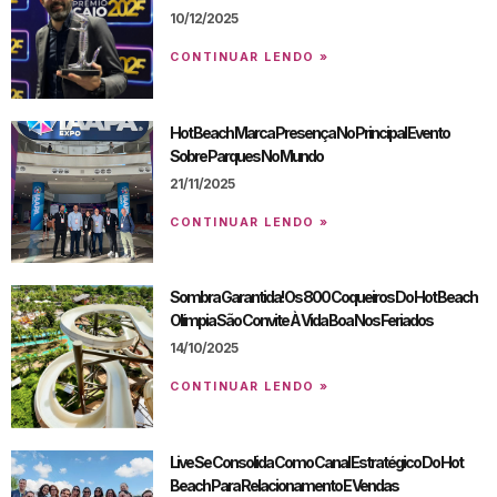
10/12/2025
CONTINUAR LENDO »
Hot Beach Marca Presença No Principal Evento
Sobre Parques No Mundo
21/11/2025
CONTINUAR LENDO »
Sombra Garantida! Os 800 Coqueiros Do Hot Beach
Olímpia São Convite À Vida Boa Nos Feriados
14/10/2025
CONTINUAR LENDO »
Live Se Consolida Como Canal Estratégico Do Hot
Beach Para Relacionamento E Vendas