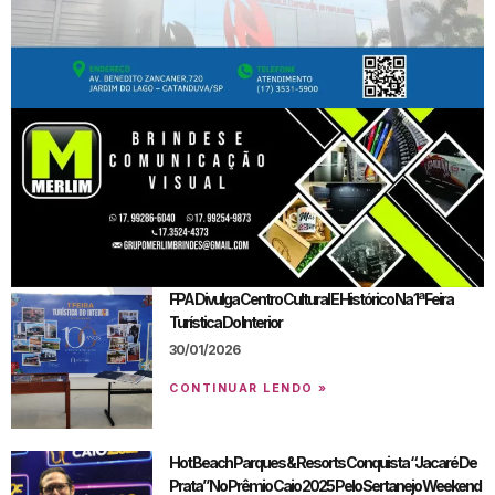
FPA Divulga Centro Cultural E Histórico Na 1ª Feira
Turística Do Interior
30/01/2026
CONTINUAR LENDO »
Hot Beach Parques & Resorts Conquista “Jacaré De
Prata” No Prêmio Caio 2025 Pelo Sertanejo Weekend