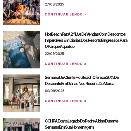
27/09/2025
CONTINUAR LENDO »
Hot Beach Faz A 2.ª Live De Vendas Com Descontos
Imperdíveis Em Diárias Dos Resorts E Ingressos Para
O Parque Aquático
22/09/2025
CONTINUAR LENDO »
Semana Do Cliente Hot Beach Oferece 30% De
Desconto Em Diárias Nos Resorts Da Marca
09/09/2025
CONTINUAR LENDO »
CCHPA Exalta Legado Do Padre Albino Durante
Semana Em Sua Homenagem