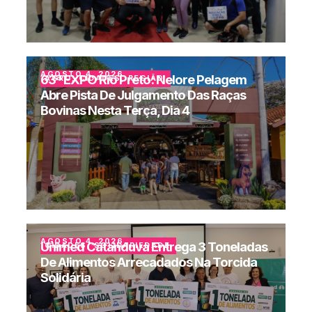
AGOSTO 4, 2026
63ª EXPO Rio Preto: Nelore Pelagem
AGRO
,
CIDADES
,
REGIÃO
Abre Pista De Julgamento Das Raças
Bovinas Nesta Terça, Dia 4
AGOSTO 4, 2026
Unimed Catanduva Entrega 3 Toneladas
CIDADES
,
SOLIDARIEDADE
De Alimentos Arrecadados Na Torcida
Solidária