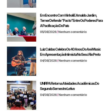
Em Encontro Com Vinholi E Arnaldo Jardim,
Temer Defende “pacto” Entre Os Poderes Para
A Pacificação Do País
05/08/2026
Nenhum comentário
Luiz Caldas Celebra Os 40 Anos Do Axé Music
Em Apresentação Intimista No Sesc Rio Preto
04/08/2026
Nenhum comentário
UNIFIPA Retoma Atividades Acadêmicas Do
Segundo Semestre Letivo
04/08/2026
Nenhum comentário