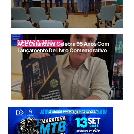
AGOSTO 3, 2026
ACE Catanduva Celebra 95 Anos Com
CIDADES
,
EVENTOS
Lançamento De Livro Comemorativo