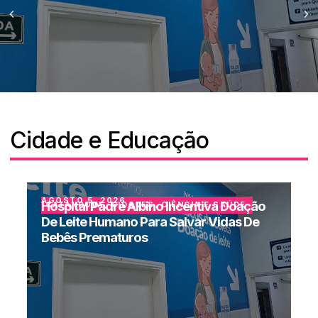
Cidade e Educação
AGOSTO 5, 2026
Hospital Padre Albino Incentiva Doação
CATANDUVA
,
CIDADES
,
CIÊNCIA E SAÚDE
De Leite Humano Para Salvar Vidas De
Bebês Prematuros