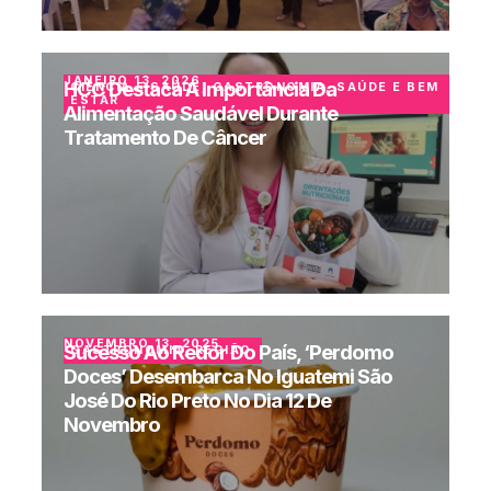
JANEIRO 13, 2026
HCC Destaca A Importância Da
CIÊNCIA E SAÚDE
,
GASTRONOMIA
,
SAÚDE E BEM
ESTAR
Alimentação Saudável Durante
Tratamento De Câncer
NOVEMBRO 13, 2025
Sucesso Ao Redor Do País, ‘Perdomo
GASTRONOMIA
,
REGIÃO
Doces’ Desembarca No Iguatemi São
José Do Rio Preto No Dia 12 De
Novembro