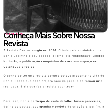
Conheça Mais Sobre Nossa
SOBRE NÓS
Revista
A Revista Destac surgiu em 2014. Criada pela administradora
Sonia Jacintho e seu esposo, o jornalista responsável George
Norberto, a publicação conquistou de cara seu espaço em
Catanduva e região.
O sonho de ter uma revista sempre esteve presente na vida de
Sonia. Desde que esse projeto saiu do papel e se tornou uma
realidade, é ela que faz a revista acontecer.
Para isso, Sonia participa de cada detalhe: busca parcerias,
define as pautas, acompanha o projeto de criação e, por fim, a