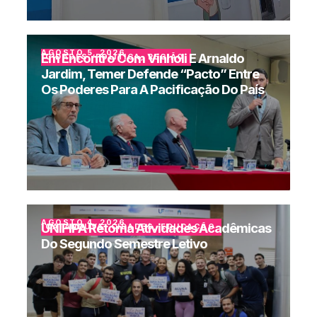
AGOSTO 5, 2026
Em Encontro Com Vinholi E Arnaldo
CIDADES
,
POLÍTICA
,
REGIÃO
Jardim, Temer Defende “pacto” Entre
Os Poderes Para A Pacificação Do País
AGOSTO 4, 2026
UNIFIPA Retoma Atividades Acadêmicas
CATANDUVA
,
CIDADES
,
EDUCAÇÃO
Do Segundo Semestre Letivo