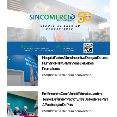
Hospital Padre Albino Incentiva Doação De Leite
Humano Para Salvar Vidas De Bebês
Prematuros
05/08/2026
Nenhum comentário
Em Encontro Com Vinholi E Arnaldo Jardim,
Temer Defende “pacto” Entre Os Poderes Para
A Pacificação Do País
05/08/2026
Nenhum comentário