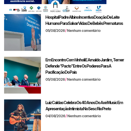
Hospital Padre Albino Incentiva Doação De Leite
Humano Para Salvar Vidas De Bebês Prematuros
05/08/2026
Nenhum comentário
Em Encontro Com Vinholi E Arnaldo Jardim, Temer
Defende “pacto” Entre Os Poderes Para A
Pacificação Do País
05/08/2026
Nenhum comentário
Luiz Caldas Celebra Os 40 Anos Do Axé Music Em
Apresentação Intimista No Sesc Rio Preto
04/08/2026
Nenhum comentário