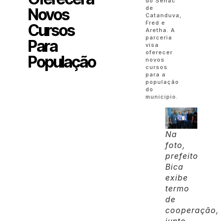
do Senac
de
Novos
Catanduva,
Fred e
Cursos
Aretha. A
parceria
Para
visa
oferecer
População
novos
cursos
para a
população
do
município.
Na
foto,
prefeito
Bica
exibe
termo
de
cooperação,