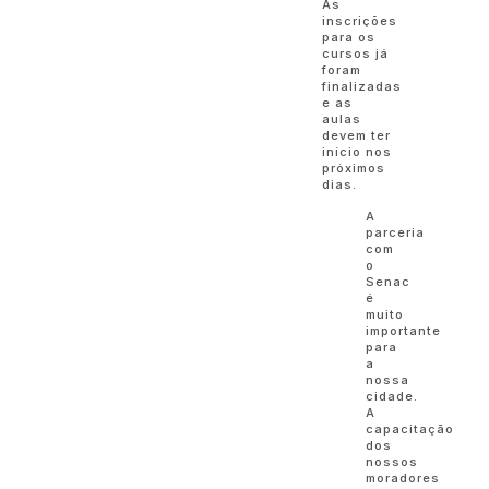
As
inscrições
para os
cursos já
foram
finalizadas
e as
aulas
devem ter
início nos
próximos
dias.
A
parceria
com
o
Senac
é
muito
importante
para
a
nossa
cidade.
A
capacitação
dos
nossos
moradores