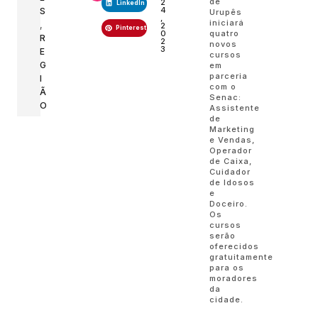
de
2
LinkedIn
4
S
Urupês
,
iniciará
,
2
Pinterest
0
quatro
R
2
novos
3
E
cursos
G
em
parceria
I
com o
Ã
Senac:
O
Assistente
de
Marketing
e Vendas,
Operador
de Caixa,
Cuidador
de Idosos
e
Doceiro.
Os
cursos
serão
oferecidos
gratuitamente
para os
moradores
da
cidade.