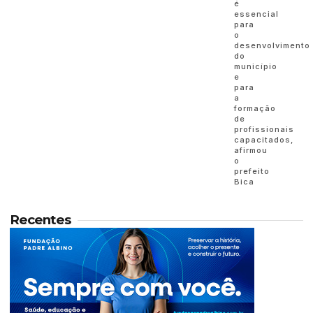
é
essencial
para
o
desenvolvimento
do
município
e
para
a
formação
de
profissionais
capacitados,
afirmou
o
prefeito
Bica
Recentes