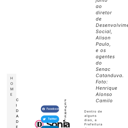
junto
ao
diretor
de
Desenvolvim
Social,
Alison
Paulo,
e os
agentes
do
Senac
Catanduva.
H
Foto:
O
Henrique
M
Alonso
E
C
Camilo
F
E
I
V
Facebook
E
D
Dentro de
R
alguns
A
E
I
Twitter
dias, a
Sonia
D
R
Prefeitura
O
E