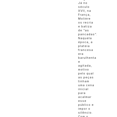
Já no
século
XVII, na
França,
Molière
os recria
e batiza
de “as
pancadas”.
Naquela
época, a
plateia
francesa
era
barulhenta
e
agitada,
motivo
pelo qual
as peças
tinham
uma cena
inicial
para
acalmar
esse
público e
impor o
silêncio.
Com o