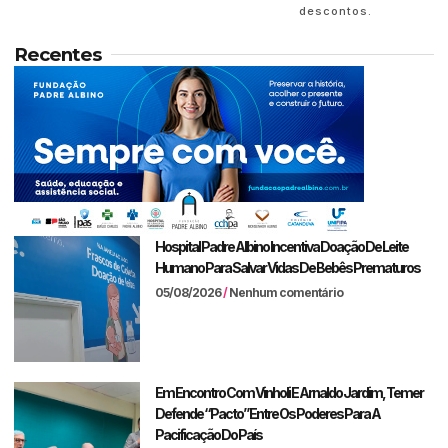
descontos.
Recentes
Hospital Padre Albino Incentiva Doação De Leite
Humano Para Salvar Vidas De Bebês Prematuros
05/08/2026
Nenhum comentário
Em Encontro Com Vinholi E Arnaldo Jardim, Temer
Defende “pacto” Entre Os Poderes Para A
Pacificação Do País