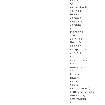
das 20h.
“A
experiência
de ir ao
teatro
começa
desde a
compra
do
ingresso
até o
aplauso
final. O
soar da
campainha,
o início
do
espetáculo
e o
respeito
ao
horário
fazem
parte
desta
experiência”,
afirma Cristiane
Anovazzi,
Secretaria
de