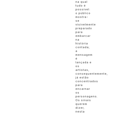
na qual
tudo é
possível:
o público
mostra-
se
visivelmente
preparado
para
embarcar
na
história
contada;
a
mensagem
é
lançada e
os
artistas,
consequentemente,
já estão
concentrados
para
encarnar
os
personagens.
Os sinais
querem
dizer,
nesta