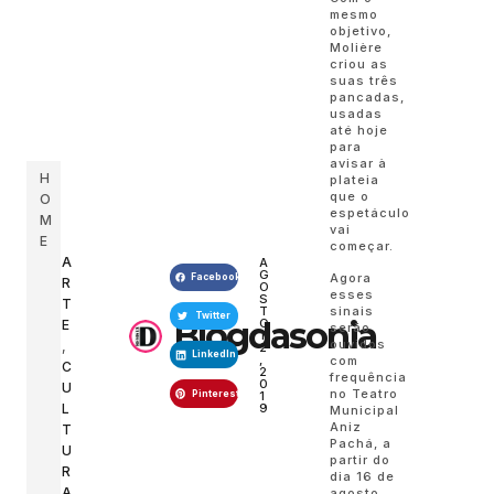
mesmo
objetivo,
Molière
criou as
suas três
pancadas,
usadas
até hoje
para
avisar à
H
plateia
que o
O
espetáculo
M
vai
E
começar.
A
A
G
Agora
Facebook
R
O
esses
S
T
T
sinais
Twitter
Blogdasonia
O
E
serão
1
ouvidos
,
2
LinkedIn
,
com
C
2
frequência
0
U
no Teatro
Pinterest
1
9
L
Municipal
Aniz
T
Pachá, a
U
partir do
R
dia 16 de
A
agosto,