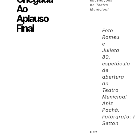
encenações
no Teatro
Ao
Municipal
Aplauso
Final
Foto
Romeu
e
Julieta
80,
espetáculo
de
abertura
do
Teatro
Municipal
Aniz
Pachá.
Fotórgrafo: 
Setton
Dez