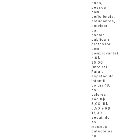
anos,
pessoa
com
deficiência,
estudantes,
servidor
da
escola
pública e
professor
com
comprovante)
e R$
25,00
(inteira).
Para o
espetáculo
infantil
do dia 18,
os
valores
são R$
5,00; R$
8,50 e R$
17,00
seguindo
as
mesmas
categorias
de