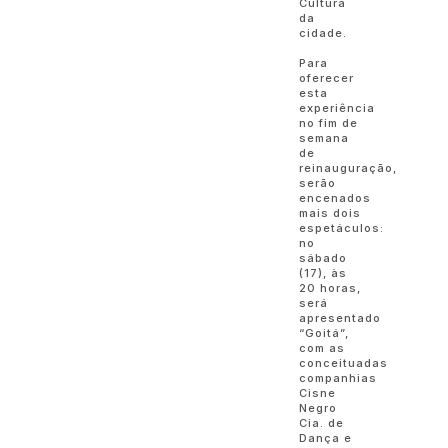
Cultura
da
cidade.
Para
oferecer
esta
experiência
no fim de
semana
de
reinauguração,
serão
encenados
mais dois
espetáculos:
no
sábado
(17), às
20 horas,
será
apresentado
“Goitá”,
com as
conceituadas
companhias
Cisne
Negro
Cia. de
Dança e