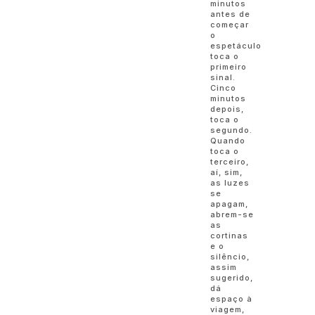
minutos
antes de
começar
o
espetáculo
toca o
primeiro
sinal.
Cinco
minutos
depois,
toca o
segundo.
Quando
toca o
terceiro,
aí, sim,
as luzes
se
apagam,
abrem-se
as
cortinas
e o
silêncio,
assim
sugerido,
dá
espaço à
viagem,