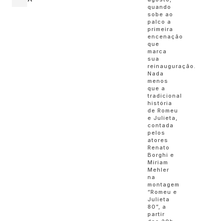
quando
sobe ao
palco a
primeira
encenação
que
marca
sua
reinauguração.
Nada
menos
que a
tradicional
história
de Romeu
e Julieta,
contada
pelos
atores
Renato
Borghi e
Miriam
Mehler
na
montagem
“Romeu e
Julieta
80”, a
partir