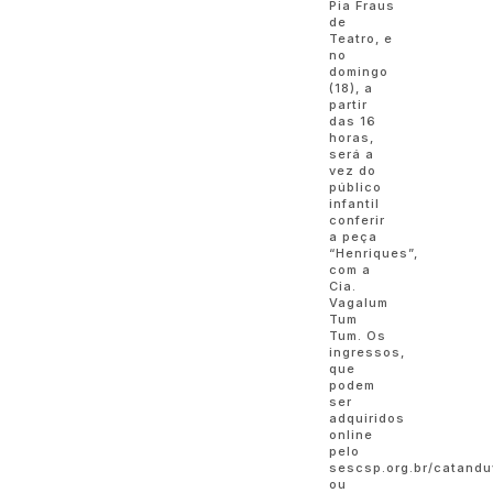
Pia Fraus
de
Teatro, e
no
domingo
(18), a
partir
das 16
horas,
será a
vez do
público
infantil
conferir
a peça
“Henriques”,
com a
Cia.
Vagalum
Tum
Tum. Os
ingressos,
que
podem
ser
adquiridos
online
pelo
sescsp.org.br/catandu
ou