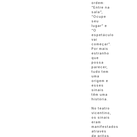
ordem:
“Entre na
sala”,
“Ocupe
seu
lugar” e
“O
espetáculo
vai
começar”.
Por mais
estranho
que
possa
parecer,
tudo tem
uma
origem e
esses
sinais
têm uma
história.
No teatro
vicentino,
os sinais
eram
manifestados
através
de gritos.