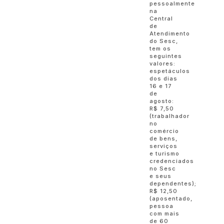
pessoalmente
na
Central
de
Atendimento
do Sesc,
tem os
seguintes
valores:
espetáculos
dos dias
16 e 17
de
agosto:
R$ 7,50
(trabalhador
no
comércio
de bens,
serviços
e turismo
credenciados
no Sesc
e seus
dependentes);
R$ 12,50
(aposentado,
pessoa
com mais
de 60