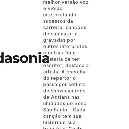
melhor versão voz
e violão
interpretando
sucessos da
carreira, canções
de sua autoria
gravadas por
outros intérpretes
dasonia
e outras “que
gostaria de ter
escrito”, destaca a
artista. A escolha
do repertório
passa por setlists
de shows antigos
de Adriana nas
unidades do Sesc
São Paulo. “Cada
canção tem sua
história e sua
trajetória. Gosto