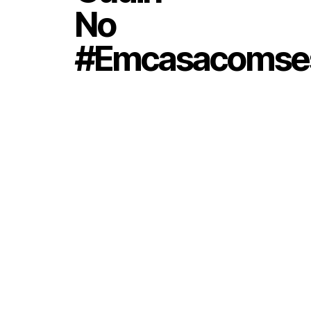
No
#emcasacomse