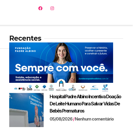
Recentes
Hospital Padre Albino Incentiva Doação
De Leite Humano Para Salvar Vidas De
Bebês Prematuros
05/08/2026
Nenhum comentário