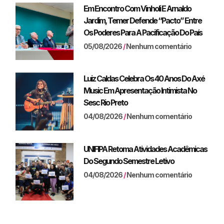
Em Encontro Com Vinholi E Arnaldo
Jardim, Temer Defende “pacto” Entre
Os Poderes Para A Pacificação Do País
05/08/2026
Nenhum comentário
Luiz Caldas Celebra Os 40 Anos Do Axé
Music Em Apresentação Intimista No
Sesc Rio Preto
04/08/2026
Nenhum comentário
UNIFIPA Retoma Atividades Acadêmicas
Do Segundo Semestre Letivo
04/08/2026
Nenhum comentário