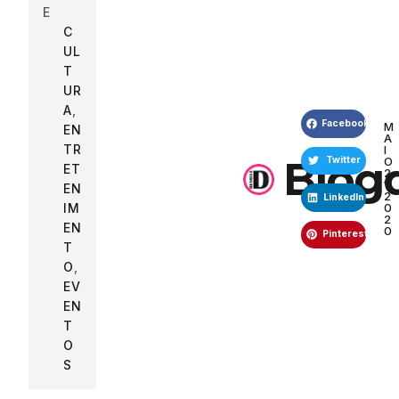
E
C
UL
T
UR
A
,
Facebook
M
EN
A
TR
I
Blog
O
Twitter
ET
2
1,
EN
2
LinkedIn
IM
0
2
EN
0
Pinterest
T
O
,
EV
EN
T
O
S