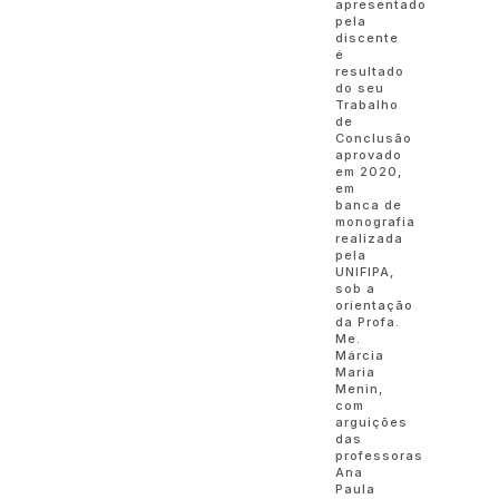
apresentado
pela
discente
é
resultado
do seu
Trabalho
de
Conclusão
aprovado
em 2020,
em
banca de
monografia
realizada
pela
UNIFIPA,
sob a
orientação
da Profa.
Me.
Márcia
Maria
Menin,
com
arguições
das
professoras
Ana
Paula