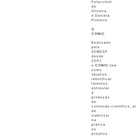
Polacchini
de
Oliveira
e Daniela
Pinheiro.
O
CONIC
Realizado
pelo
SEMESP
desde
2001,
o
CONIC
tem
como
objetivo
identificar
talentos,
estimular
a
produção
de
conteúdo científico, a
de
viabilizar
na
prática
os
projetos