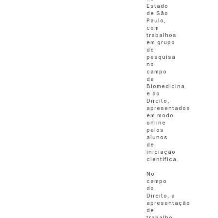
Estado
de São
Paulo,
com
trabalhos
em grupo
de
pesquisa
no
campo
da
Biomedicina
e do
Direito,
apresentados
em modo
online
pelos
alunos
de
iniciação
científica.
No
campo
do
Direito, a
apresentação
de
trabalho