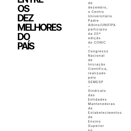
de
OS
dezembro,
o Centro
DEZ
Universitário
Padre
MELHORES
Albino/UNIFIPA
participou
DO
da 20ª
edição
PAÍS
do CONIC
–
Congresso
Nacional
de
Iniciação
Científica,
realizado
pelo
SEMESP
–
Sindicato
das
Entidades
Mantenedoras
de
Estabelecimentos
de
Ensino
Superior
no