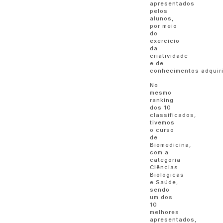
apresentados
pelos
alunos,
por meio
do
exercício
da
criatividade
e de
conhecimentos adquir
No
mesmo
ranking
dos 10
classificados,
tivemos
o curso
de
Biomedicina,
com a
categoria
Ciências
Biológicas
e Saúde,
sendo
um dos
10
melhores
apresentados,