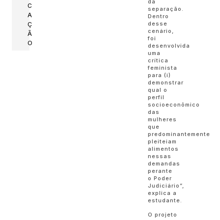
da
C
separação.
A
Dentro
desse
Ç
cenário,
Ã
foi
O
desenvolvida
uma
crítica
feminista
para (i)
demonstrar
qual o
perfil
socioeconômico
das
mulheres
que
predominantemente
pleiteiam
alimentos
nessas
demandas
perante
o Poder
Judiciário”,
explica a
estudante.
O projeto