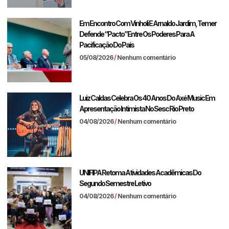
Em Encontro Com Vinholi E Arnaldo Jardim, Temer
Defende “pacto” Entre Os Poderes Para A
Pacificação Do País
05/08/2026
Nenhum comentário
Luiz Caldas Celebra Os 40 Anos Do Axé Music Em
Apresentação Intimista No Sesc Rio Preto
04/08/2026
Nenhum comentário
UNIFIPA Retoma Atividades Acadêmicas Do
Segundo Semestre Letivo
04/08/2026
Nenhum comentário