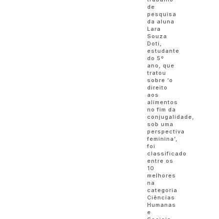
de
pesquisa
da aluna
Lara
Souza
Doti,
estudante
do 5º
ano, que
tratou
sobre ‘o
direito
aos
alimentos
no fim da
conjugalidade,
sob uma
perspectiva
feminina’,
foi
classificado
entre os
10
melhores
na
categoria
Ciências
Humanas
e