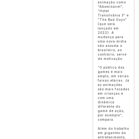
animação como
“Abominável”,
“Hotel
Transilvânia 3” e
“The Bad Guys”
(que será
lançado em
2022). A
mudança para
uma nova mídia
não assusta o
brasileiro, ao
contrário, serve
de motivação.
“O público dos
games é mais
amplo, em várias
faixas etárias. Já
as animações
são mais focadas
em crianças e
com uma
dinâmica
diferente do
game de ação,
por exemplo”,
compara.
Além do trabalho
em gigantes do
entretenimento,