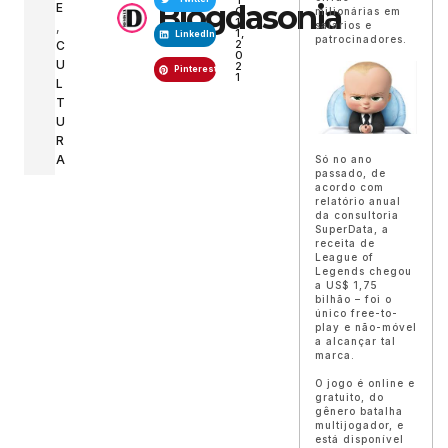
T
Blogdasonia
E
O
milionárias em
1
,
salários e
1,
LinkedIn
patrocinadores.
2
C
0
U
2
Pinterest
1
L
T
U
R
A
Só no ano
passado, de
acordo com
relatório anual
da consultoria
SuperData, a
receita de
League of
Legends chegou
a US$ 1,75
bilhão – foi o
único free-to-
play e não-móvel
a alcançar tal
marca.
O jogo é online e
gratuito, do
gênero batalha
multijogador, e
está disponível