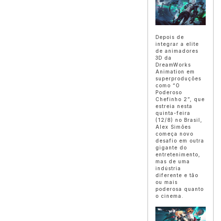
Depois de
integrar a elite
de animadores
3D da
DreamWorks
Animation em
superproduções
como “O
Poderoso
Chefinho 2”, que
estreia nesta
quinta-feira
(12/8) no Brasil,
Alex Simões
começa novo
desafio em outra
gigante do
entretenimento,
mas de uma
indústria
diferente e tão
ou mais
poderosa quanto
o cinema.