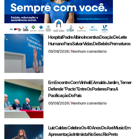
Hospital Padre Albino Incentiva Doação De Leite
Humano Para Salvar Vidas De Bebês Prematuros
05/08/2026
Nenhum comentário
Em Encontro Com Vinholi E Arnaldo Jardim, Temer
Defende “pacto” Entre Os Poderes Para A
Pacificação Do País
05/08/2026
Nenhum comentário
Luiz Caldas Celebra Os 40 Anos Do Axé Music Em
Apresentação Intimista No Sesc Rio Preto