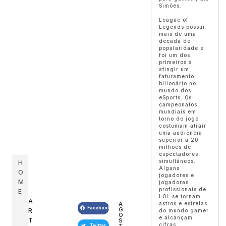
Simões.
League of
Legends possui
mais de uma
década de
popularidade e
foi um dos
primeiros a
atingir um
faturamento
bilionário no
mundo dos
eSports. Os
campeonatos
mundiais em
torno do jogo
costumam atrair
uma audiência
superior a 20
milhões de
espectadores
simultâneos.
H
Alguns
O
jogadores e
M
jogadoras
profissionais de
E
LOL se tornam
A
A
astros e estrelas
Facebook
G
R
do mundo gamer
O
e alcançam
T
S
cifras
Twitter