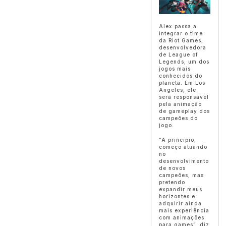
Alex passa a
integrar o time
da Riot Games,
desenvolvedora
de League of
Legends, um dos
jogos mais
conhecidos do
planeta. Em Los
Angeles, ele
será responsável
pela animação
de gameplay dos
campeões do
jogo.
“A princípio,
começo atuando
no
desenvolvimento
de novos
campeões, mas
pretendo
expandir meus
horizontes e
adquirir ainda
mais experiência
com animações
para games”, diz