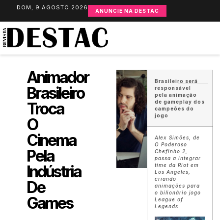
DOM, 9 AGOSTO 2026
ANUNCIE NA DESTAC
Animador
Brasileiro será
Brasileiro
responsável
pela animação
de gameplay dos
Troca
campeões do
jogo
O
Cinema
Alex Simões, de
O Poderoso
Pela
Chefinho 2,
passa a integrar
Indústria
time da Riot em
Los Angeles,
criando
De
animações para
o bilionário jogo
Games
League of
Legends