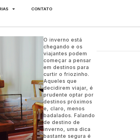
RIAS
CONTATO
O inverno está
chegando e os
viajantes podem
começar a pensar
em destinos para
curtir o friozinho.
Aqueles que
decidirem viajar, é
prudente optar por
destinos próximos
e, claro, menos
badalados. Falando
de destino de
inverno, uma dica
bastante segura é