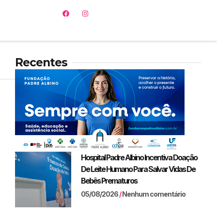
Recentes
Hospital Padre Albino Incentiva Doação
De Leite Humano Para Salvar Vidas De
Bebês Prematuros
05/08/2026
Nenhum comentário