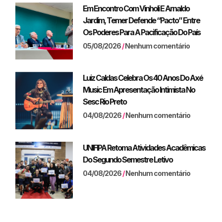
Em Encontro Com Vinholi E Arnaldo
Jardim, Temer Defende “pacto” Entre
Os Poderes Para A Pacificação Do País
05/08/2026
Nenhum comentário
Luiz Caldas Celebra Os 40 Anos Do Axé
Music Em Apresentação Intimista No
Sesc Rio Preto
04/08/2026
Nenhum comentário
UNIFIPA Retoma Atividades Acadêmicas
Do Segundo Semestre Letivo
04/08/2026
Nenhum comentário