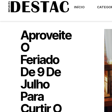
INÍCIO
CATEGO
Aproveite
O
Feriado
De 9 De
Julho
Para
Curtir O