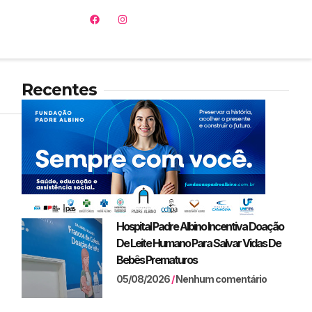
Recentes
Hospital Padre Albino Incentiva Doação
De Leite Humano Para Salvar Vidas De
Bebês Prematuros
05/08/2026
Nenhum comentário