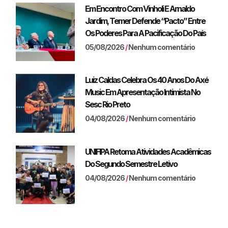
Em Encontro Com Vinholi E Arnaldo
Jardim, Temer Defende “pacto” Entre
Os Poderes Para A Pacificação Do País
05/08/2026
Nenhum comentário
Luiz Caldas Celebra Os 40 Anos Do Axé
Music Em Apresentação Intimista No
Sesc Rio Preto
04/08/2026
Nenhum comentário
UNIFIPA Retoma Atividades Acadêmicas
Do Segundo Semestre Letivo
04/08/2026
Nenhum comentário