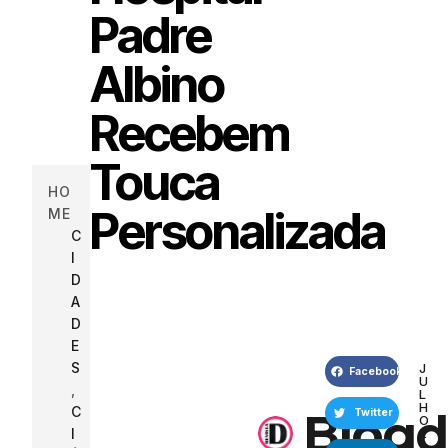
Padre
Albino
Recebem
Touca
HO
Personalizada
ME
C
I
D
A
D
E
S
J
Facebook
U
,
L
H
C
Blogd
Twitter
O
I
2
,