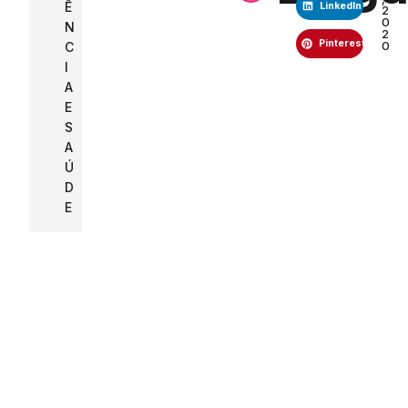
Ê
LinkedIn
2
0
N
2
Pinterest
0
C
I
A
E
S
A
Ú
D
E