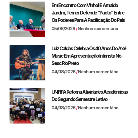
Em Encontro Com Vinholi E Arnaldo
Jardim, Temer Defende “pacto” Entre
Os Poderes Para A Pacificação Do País
05/08/2026
Nenhum comentário
Luiz Caldas Celebra Os 40 Anos Do Axé
Music Em Apresentação Intimista No
Sesc Rio Preto
04/08/2026
Nenhum comentário
UNIFIPA Retoma Atividades Acadêmicas
Do Segundo Semestre Letivo
04/08/2026
Nenhum comentário