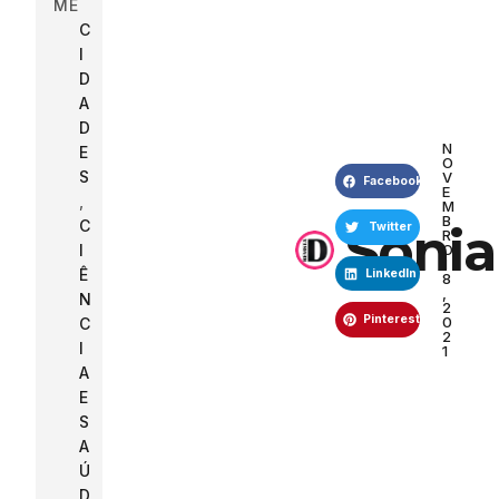
ME
C
I
D
A
D
N
E
O
S
V
Facebook
E
,
M
B
C
Sonia
Twitter
R
I
O
1
Ê
LinkedIn
8
,
N
2
Pinterest
0
C
2
I
1
A
E
S
A
Ú
D