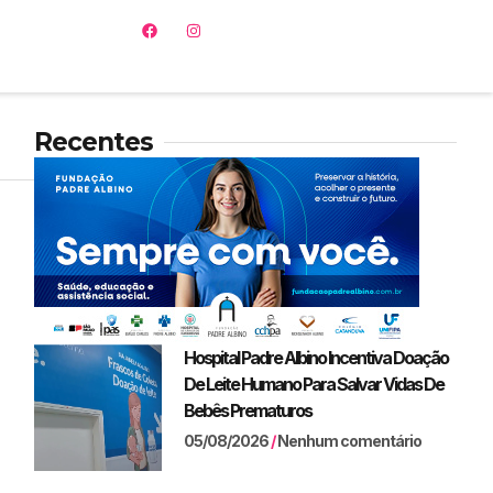
Recentes
Hospital Padre Albino Incentiva Doação
De Leite Humano Para Salvar Vidas De
Bebês Prematuros
05/08/2026
Nenhum comentário