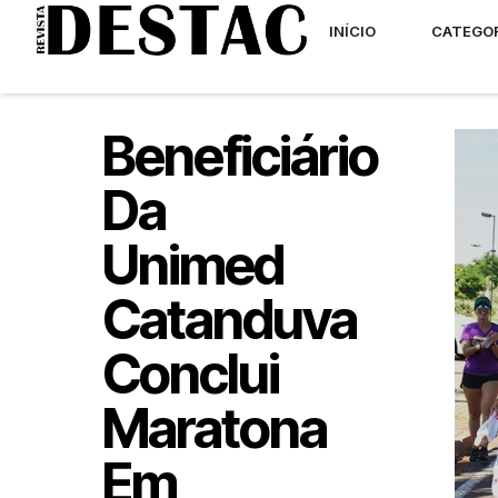
INÍCIO
CATEGO
Beneficiário
Da
Unimed
Catanduva
Conclui
Maratona
Em