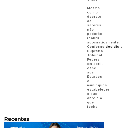
Mesmo
com o
decreto,
os
setores
não
poderão
reabrir
automaticamente.
Conforme
decidiu
o
Supremo
Tribunal
Federal
em abril,
cabe
aos
Estados
e
municípios
estabelecer
o que
abre e o
que
fecha.
Recentes