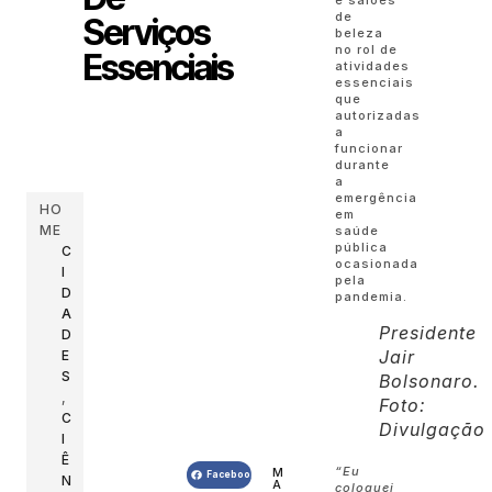
de
Serviços
beleza
no rol de
Essenciais
atividades
essenciais
que
autorizadas
a
funcionar
durante
a
emergência
HO
em
ME
saúde
pública
C
ocasionada
I
pela
D
pandemia.
A
Presidente
D
Jair
E
S
Bolsonaro.
,
Foto:
C
Divulgação
I
Ê
“Eu
M
Facebook
N
A
coloquei