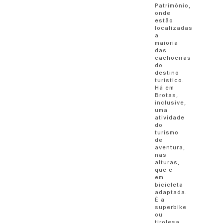
Patrimônio,
onde
estão
localizadas
a
maioria
das
cachoeiras
do
destino
turístico.
Há em
Brotas,
inclusive,
uma
atividade
do
turismo
de
aventura,
nas
alturas,
que é
em
bicicleta
adaptada.
É a
superbike
ou
tirolesa