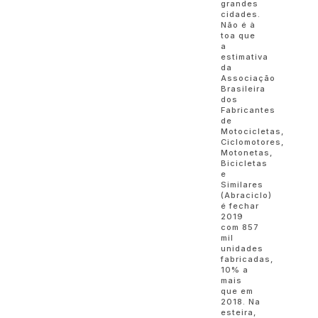
grandes
cidades.
Não é à
toa que
a
estimativa
da
Associação
Brasileira
dos
Fabricantes
de
Motocicletas,
Ciclomotores,
Motonetas,
Bicicletas
e
Similares
(Abraciclo)
é fechar
2019
com 857
mil
unidades
fabricadas,
10% a
mais
que em
2018. Na
esteira,