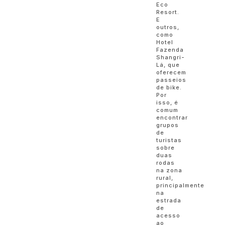
Eco
Resort.
E
outros,
como
Hotel
Fazenda
Shangri-
Lá, que
oferecem
passeios
de bike.
Por
isso, é
comum
encontrar
grupos
de
turistas
sobre
duas
rodas
na zona
rural,
principalmente
na
estrada
de
acesso
ao