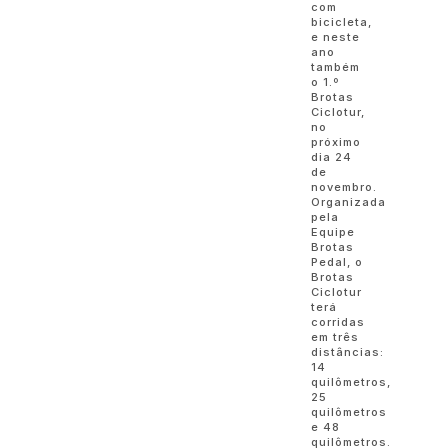
com
bicicleta,
e neste
ano
também
o 1.º
Brotas
Ciclotur,
no
próximo
dia 24
de
novembro.
Organizada
pela
Equipe
Brotas
Pedal, o
Brotas
Ciclotur
terá
corridas
em três
distâncias:
14
quilômetros,
25
quilômetros
e 48
quilômetros.