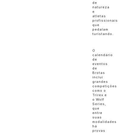
de
natureza
e
atletas
profissionais
que
pedalam
turistando.
O
calendário
de
eventos
de
Brotas
inclui
grandes
competições
como o
Trirex e
o Wolf
Series,
que
entre
suas
modalidades
há
provas