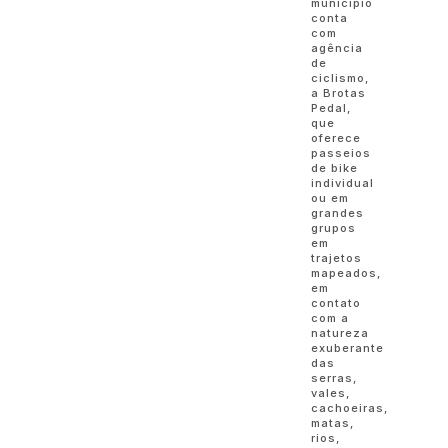
município
conta
com
agência
de
ciclismo,
a Brotas
Pedal,
que
oferece
passeios
de bike
individual
ou em
grandes
grupos
em
trajetos
mapeados,
em
contato
com a
natureza
exuberante
das
serras,
vales,
cachoeiras,
matas,
rios,