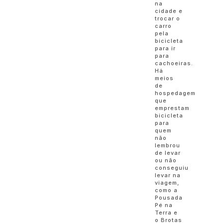
na
cidade e
trocar o
carro
pela
bicicleta
para ir
para
cachoeiras.
Há
meios
de
hospedagem
que
emprestam
bicicleta
para
quem
não
lembrou
de levar
ou não
conseguiu
levar na
viagem,
como a
Pousada
Pé na
Terra e
o Brotas