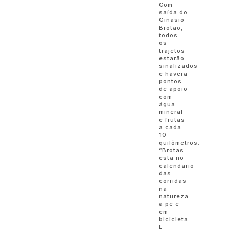
Com
saída do
Ginásio
Brotão,
todos
os
trajetos
estarão
sinalizados
e haverá
pontos
de apoio
com
água
mineral
e frutas
a cada
10
quilômetros.
“Brotas
está no
calendário
das
corridas
na
natureza
a pé e
em
bicicleta.
E