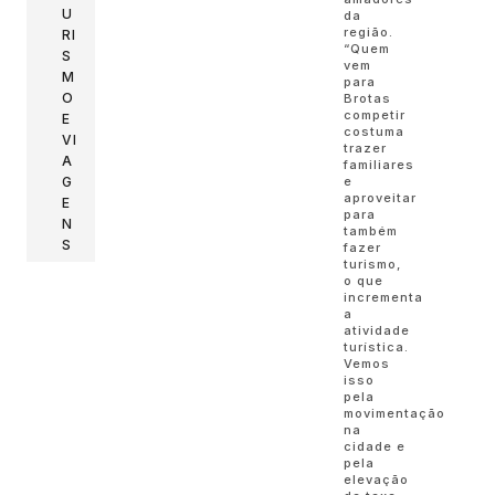
U
da
região.
RI
“Quem
S
vem
M
para
O
Brotas
competir
E
costuma
VI
trazer
A
familiares
G
e
aproveitar
E
para
N
também
S
fazer
turismo,
o que
incrementa
a
atividade
turística.
Vemos
isso
pela
movimentação
na
cidade e
pela
elevação