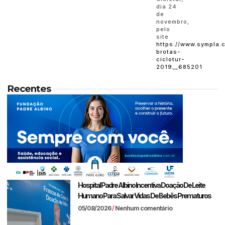
dia 24
de
novembro,
pelo
site
https://www.sympla.c
brotas-
ciclotur-
2019__685201
Recentes
Hospital Padre Albino Incentiva Doação De Leite
Humano Para Salvar Vidas De Bebês Prematuros
05/08/2026
Nenhum comentário