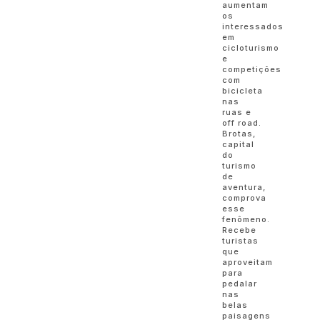
aumentam
os
interessados
em
cicloturismo
e
competições
com
bicicleta
nas
ruas e
off road.
Brotas,
capital
do
turismo
de
aventura,
comprova
esse
fenômeno.
Recebe
turistas
que
aproveitam
para
pedalar
nas
belas
paisagens