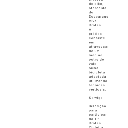
de bike,
oferecida
do
Ecoparque
Viva
Brotas.
A
prática
consiste
em
atravessar
de um
lado ao
outro do
vale
numa
bicicleta
adaptada
utilizando
técnicas
verticais.
Serviço
Inscrição
para
participar
do 1.º
Brotas
Ciclotur,