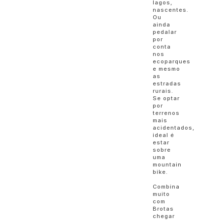
lagos,
nascentes.
Ou
ainda
pedalar
por
conta
nos
ecoparques
e mesmo
as
estradas
rurais.
Se optar
por
terrenos
mais
acidentados,
ideal é
estar
sobre
uma
mountain
bike.
Combina
muito
com
Brotas
chegar