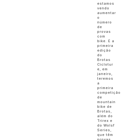
estamos
vendo
aumentar
o
número
de
provas
com
bike. É a
primeira
edição
do
Brotas
Ciclotur
e, em
janeiro,
teremos
a
primeira
competição
de
mountain
bike de
Brotas,
além do
Trirex e
do Wolsf
Series,
que têm
provas