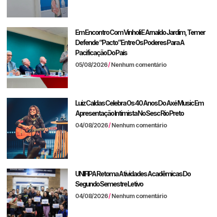
Em Encontro Com Vinholi E Arnaldo Jardim, Temer
Defende “pacto” Entre Os Poderes Para A
Pacificação Do País
05/08/2026
Nenhum comentário
Luiz Caldas Celebra Os 40 Anos Do Axé Music Em
Apresentação Intimista No Sesc Rio Preto
04/08/2026
Nenhum comentário
UNIFIPA Retoma Atividades Acadêmicas Do
Segundo Semestre Letivo
04/08/2026
Nenhum comentário