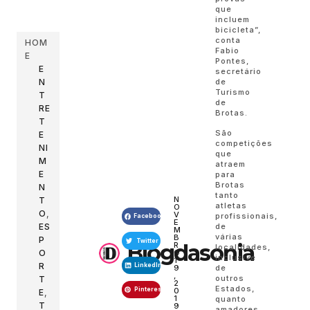
que
incluem
bicicleta”,
conta
HOM
Fabio
E
Pontes,
E
secretário
de
N
Turismo
T
de
RE
Brotas.
T
São
E
competições
NI
que
M
atraem
E
para
Brotas
N
tanto
N
T
atletas
O
O
,
V
profissionais,
Facebook
E
ES
de
M
várias
B
P
Twitter
Blogdasonia
R
localidades,
O
O
inclusive
1
R
LinkedIn
9
de
,
outros
T
2
Estados,
Pinterest
0
E
,
1
quanto
T
9
amadores