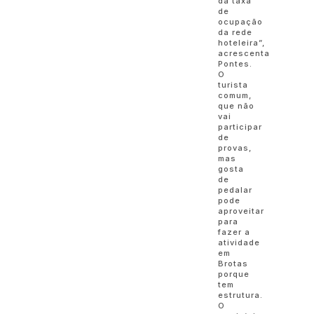
da taxa
de
ocupação
da rede
hoteleira”,
acrescenta
Pontes.
O
turista
comum,
que não
vai
participar
de
provas,
mas
gosta
de
pedalar
pode
aproveitar
para
fazer a
atividade
em
Brotas
porque
tem
estrutura.
O