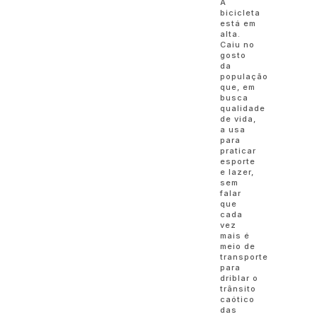
A
bicicleta
está em
alta.
Caiu no
gosto
da
população
que, em
busca
qualidade
de vida,
a usa
para
praticar
esporte
e lazer,
sem
falar
que
cada
vez
mais é
meio de
transporte
para
driblar o
trânsito
caótico
das