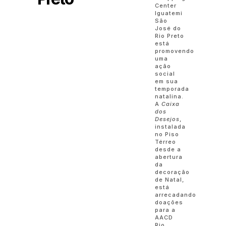
Center
Iguatemi
São
José do
Rio Preto
está
promovendo
uma
ação
social
em sua
temporada
natalina.
A
Caixa
dos
Desejos
,
instalada
no Piso
Térreo
desde a
abertura
da
decoração
de Natal,
está
arrecadando
doações
para a
AACD
Rio