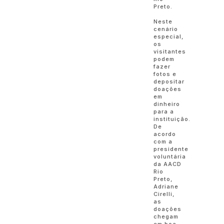
Preto.
Neste
cenário
especial,
os
visitantes
podem
fazer
fotos e
depositar
doações
em
dinheiro
para a
instituição.
De
acordo
com a
presidente
voluntária
da AACD
Rio
Preto,
Adriane
Cirelli,
as
doações
chegam
em boa