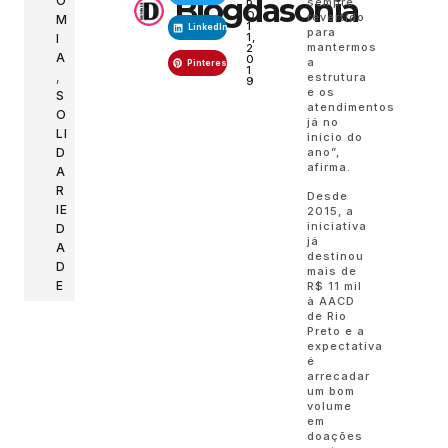
Blogdasonia
O
sempre
R
O
revertido
M
1
LinkedIn
para
1,
I
mantermos
2
A
0
a
Pinterest
1
,
estrutura
9
e os
S
atendimentos
O
já no
LI
início do
ano”,
D
afirma.
A
R
Desde
IE
2015, a
iniciativa
D
já
A
destinou
D
mais de
E
R$ 11 mil
à AACD
de Rio
Preto e a
expectativa
é
arrecadar
um bom
volume
em
doações