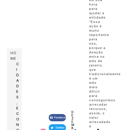
hora
para
ajudar a
entidade.
“Essa
ação é
muito
importante
para
nós,
porque a
doação
HO
entra no
ME
mês de
C
janeiro,
I
que
tradicionalmente
D
é um
A
mês
D
mais
difícil
E
para
S
conseguirmos
,
arrecadar
E
recursos,
D
assim, o
C
E
valor
Facebook
Z
O
E
arrecadado
N
M
é
B
Twitter