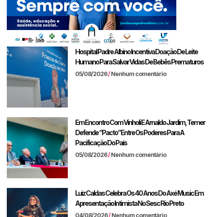
Hospital Padre Albino Incentiva Doação De Leite
Humano Para Salvar Vidas De Bebês Prematuros
05/08/2026
Nenhum comentário
Em Encontro Com Vinholi E Arnaldo Jardim, Temer
Defende “pacto” Entre Os Poderes Para A
Pacificação Do País
05/08/2026
Nenhum comentário
Luiz Caldas Celebra Os 40 Anos Do Axé Music Em
Apresentação Intimista No Sesc Rio Preto
04/08/2026
Nenhum comentário