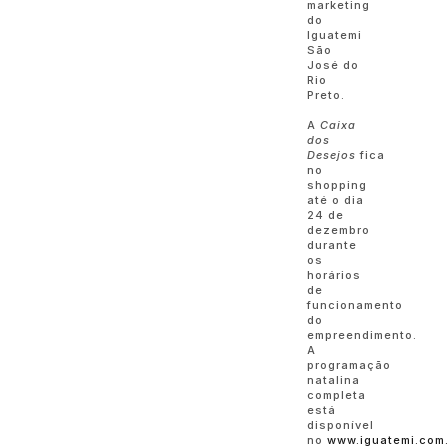
marketing
do
Iguatemi
São
José do
Rio
Preto.
A
Caixa
dos
Desejos
fica
no
shopping
até o dia
24 de
dezembro
durante
os
horários
de
funcionamento
do
empreendimento.
A
programação
natalina
completa
está
disponível
no
www.iguatemi.com.