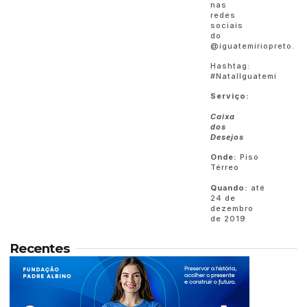
nas
redes
sociais
do
@iguatemiriopreto.
Hashtag:
#NatalIguatemi
Serviço:
Caixa
dos
Desejos
Onde:
Piso
Térreo
Quando:
até
24 de
dezembro
de 2019
Recentes