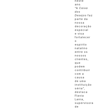
neste
ano.
“A
Caixa
dos
Desejos
faz
parte da
nossa
decoração
especial
e visa
fortalecer
o
espírito
natalino
entre os
nossos
clientes,
que
podem
contribuir
com a
causa
de uma
instituição
séria”,
destaca
Flavia
Lania,
supervisora
de