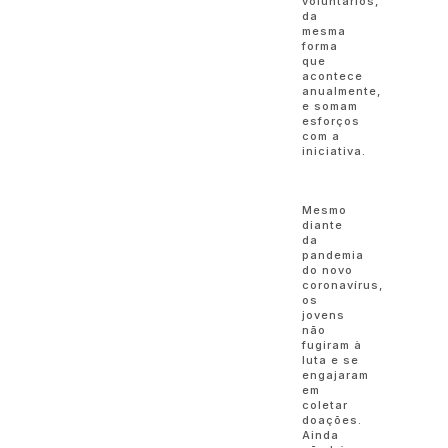
voluntários,
da
mesma
forma
que
acontece
anualmente,
e somam
esforços
com a
iniciativa.
Mesmo
diante
da
pandemia
do novo
coronavírus,
os
jovens
não
fugiram à
luta e se
engajaram
em
coletar
doações.
Ainda