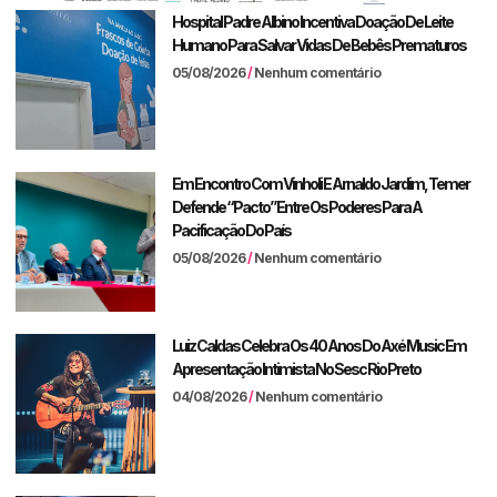
Hospital Padre Albino Incentiva Doação De Leite
Humano Para Salvar Vidas De Bebês Prematuros
05/08/2026
Nenhum comentário
Em Encontro Com Vinholi E Arnaldo Jardim, Temer
Defende “pacto” Entre Os Poderes Para A
Pacificação Do País
05/08/2026
Nenhum comentário
Luiz Caldas Celebra Os 40 Anos Do Axé Music Em
Apresentação Intimista No Sesc Rio Preto
04/08/2026
Nenhum comentário