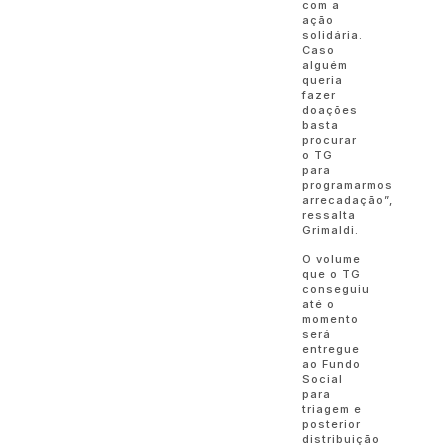
com a
ação
solidária.
Caso
alguém
queria
fazer
doações
basta
procurar
o TG
para
programarmos
arrecadação”,
ressalta
Grimaldi.
O volume
que o TG
conseguiu
até o
momento
será
entregue
ao Fundo
Social
para
triagem e
posterior
distribuição