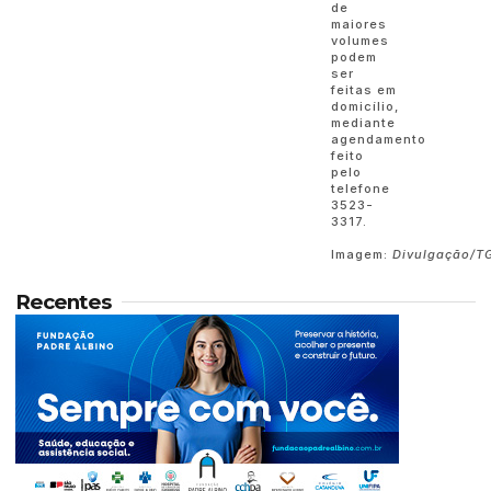
de
maiores
volumes
podem
ser
feitas em
domicílio,
mediante
agendamento
feito
pelo
telefone
3523-
3317.
Imagem:
Divulgação/T
Recentes