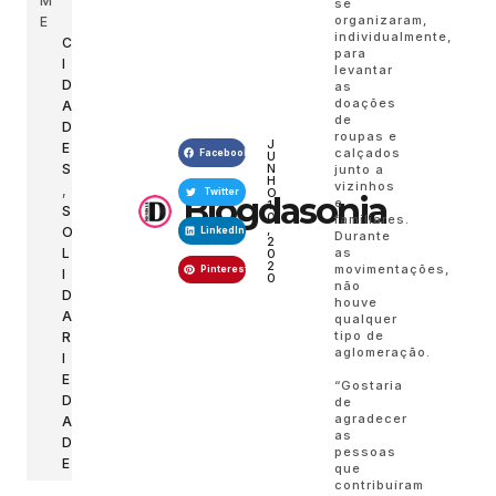
M
se
organizaram,
E
individualmente,
C
para
I
levantar
D
as
doações
A
de
D
roupas e
J
E
calçados
Facebook
U
N
S
junto a
H
vizinhos
,
O
Twitter
Blogdasonia
e
1
S
0
familiares.
,
O
LinkedIn
Durante
2
as
L
0
2
movimentações,
Pinterest
I
0
não
D
houve
A
qualquer
tipo de
R
aglomeração.
I
E
“Gostaria
D
de
agradecer
A
as
D
pessoas
E
que
contribuíram