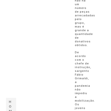
não há
um
número
de peças
arrecadadas
pelo
grupo,
mas é
grande a
quantidade
de
donativos
obtidos.
De
acordo
com o
chefe de
instrução,
sargento
Fábio
Grimaldi,
a
pandemia
não
impediu
a
mobilização.
H
Os
O
jovens