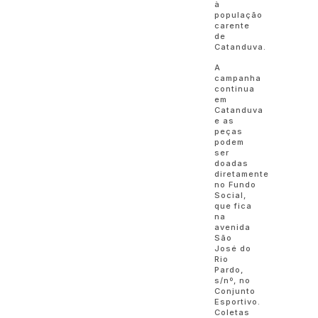
à
população
carente
de
Catanduva.
A
campanha
continua
em
Catanduva
e as
peças
podem
ser
doadas
diretamente
no Fundo
Social,
que fica
na
avenida
São
José do
Rio
Pardo,
s/nº, no
Conjunto
Esportivo.
Coletas