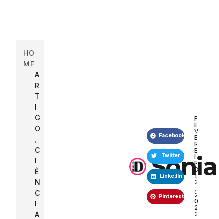
HO
ME
A
R
T
I
G
F
E
O
V
Facebook
E
,
R
C
E
Sonia
I
Twitter
I
R
O
Ê
1
LinkedIn
N
3
,
C
2
Pinterest
0
I
2
3
A