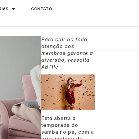
RIAS
CONTATO
Para cair na folia,
atenção aos
membros garante a
diversão, ressalta
ABTPé
Está aberta a
temporada do
samba no pé, com a
proximidade do