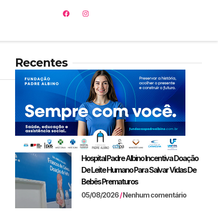
Recentes
Hospital Padre Albino Incentiva Doação
De Leite Humano Para Salvar Vidas De
Bebês Prematuros
05/08/2026
Nenhum comentário