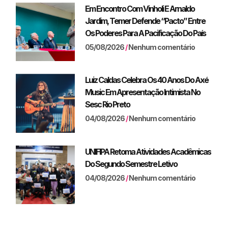
Em Encontro Com Vinholi E Arnaldo
Jardim, Temer Defende “pacto” Entre
Os Poderes Para A Pacificação Do País
05/08/2026
Nenhum comentário
Luiz Caldas Celebra Os 40 Anos Do Axé
Music Em Apresentação Intimista No
Sesc Rio Preto
04/08/2026
Nenhum comentário
UNIFIPA Retoma Atividades Acadêmicas
Do Segundo Semestre Letivo
04/08/2026
Nenhum comentário