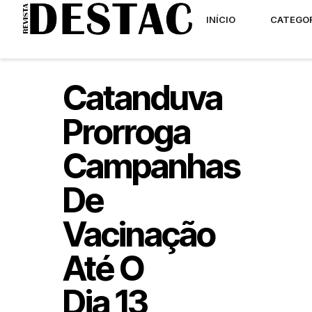
INÍCIO
CATEGO
Catanduva
Prorroga
Campanhas
De
Vacinação
Até O
Dia 13