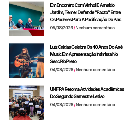
Em Encontro Com Vinholi E Arnaldo
Jardim, Temer Defende “pacto” Entre
Os Poderes Para A Pacificação Do País
05/08/2026
Nenhum comentário
Luiz Caldas Celebra Os 40 Anos Do Axé
Music Em Apresentação Intimista No
Sesc Rio Preto
04/08/2026
Nenhum comentário
UNIFIPA Retoma Atividades Acadêmicas
Do Segundo Semestre Letivo
04/08/2026
Nenhum comentário