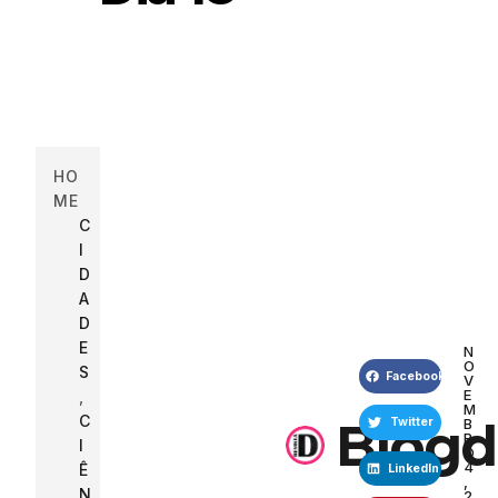
HO
ME
C
I
D
A
D
E
N
O
S
Facebook
V
E
,
M
C
Blogd
B
Twitter
R
I
O
4
Ê
LinkedIn
,
N
2