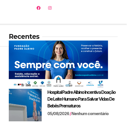
Recentes
Hospital Padre Albino Incentiva Doação
De Leite Humano Para Salvar Vidas De
Bebês Prematuros
05/08/2026
Nenhum comentário