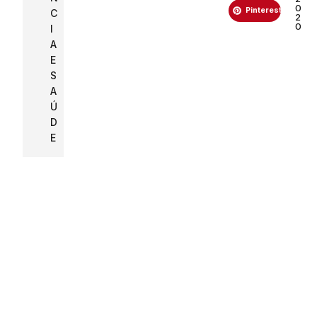
0
Pinterest
C
2
0
I
A
E
S
A
Ú
D
E