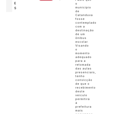
E
o
município
S
de
Catanduva
fosse
contemplado
com a
destinação
de um
ônibus
escolar.
Visando
o
momento
adequado
para a
retomada
das aulas
presenciais,
tenho
convicção
de que o
recebimento
deste
veículo
permitirá
à
prefeitura
mais