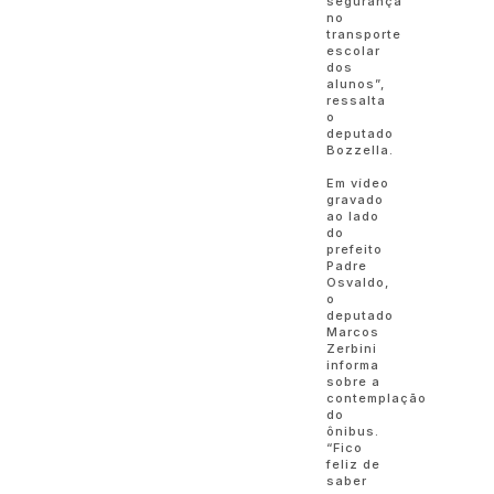
segurança
no
transporte
escolar
dos
alunos”,
ressalta
o
deputado
Bozzella.
Em vídeo
gravado
ao lado
do
prefeito
Padre
Osvaldo,
o
deputado
Marcos
Zerbini
informa
sobre a
contemplação
do
ônibus.
“Fico
feliz de
saber