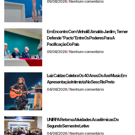
05/08/2026
Nenhum comentário
Em Encontro Com Vinholi E Arnaldo Jardim, Temer
Defende “pacto” Entre Os Poderes Para A
Pacificação Do País
05/08/2026
Nenhum comentário
Luiz Caldas Celebra Os 40 Anos Do Axé Music Em
Apresentação Intimista No Sesc Rio Preto
04/08/2026
Nenhum comentário
UNIFIPA Retoma Atividades Acadêmicas Do
Segundo Semestre Letivo
04/08/2026
Nenhum comentário