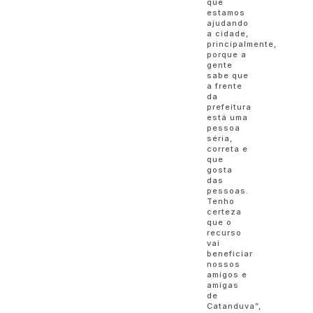
que
estamos
ajudando
a cidade,
principalmente,
porque a
gente
sabe que
a frente
da
prefeitura
está uma
pessoa
séria,
correta e
que
gosta
das
pessoas.
Tenho
certeza
que o
recurso
vai
beneficiar
nossos
amigos e
amigas
de
Catanduva”,