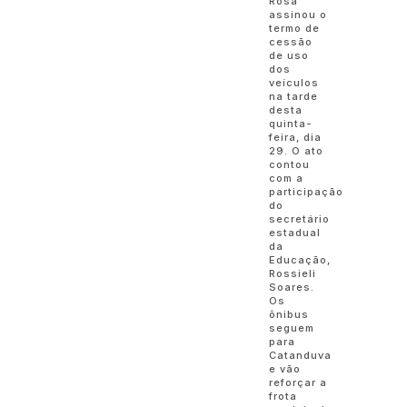
Rosa
assinou o
termo de
cessão
de uso
dos
veículos
na tarde
desta
quinta-
feira, dia
29. O ato
contou
com a
participação
do
secretário
estadual
da
Educação,
Rossieli
Soares.
Os
ônibus
seguem
para
Catanduva
e vão
reforçar a
frota