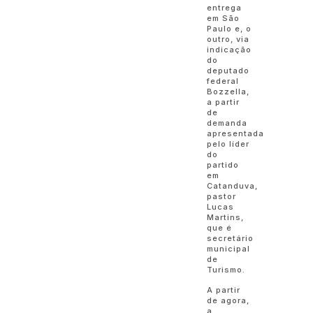
entrega
em São
Paulo e, o
outro, via
indicação
do
deputado
federal
Bozzella,
a partir
de
demanda
apresentada
pelo líder
do
partido
em
Catanduva,
pastor
Lucas
Martins,
que é
secretário
municipal
de
Turismo.
A partir
de agora,
a