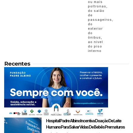
ou mais
poltronas,
do salão
de
passageiros,
do
exterior
do
ônibus,
ao nível
do piso
interno
Recentes
Hospital Padre Albino Incentiva Doação De Leite
Humano Para Salvar Vidas De Bebês Prematuros