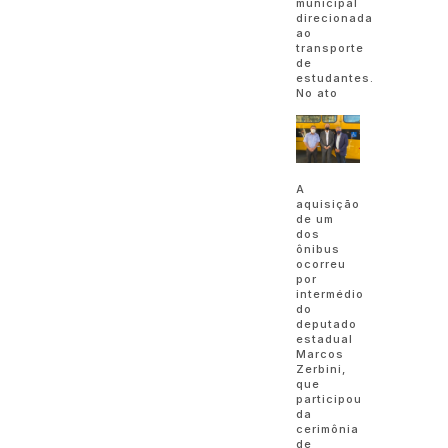
municipal
direcionada
ao
transporte
de
estudantes.
No ato
A
aquisição
de um
dos
ônibus
ocorreu
por
intermédio
do
deputado
estadual
Marcos
Zerbini,
que
participou
da
cerimônia
de