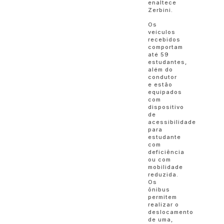
enaltece
Zerbini.
Os
veículos
recebidos
comportam
até 59
estudantes,
além do
condutor
e estão
equipados
com
dispositivo
de
acessibilidade
para
estudante
com
deficiência
ou com
mobilidade
reduzida.
Os
ônibus
permitem
realizar o
deslocamento
de uma,