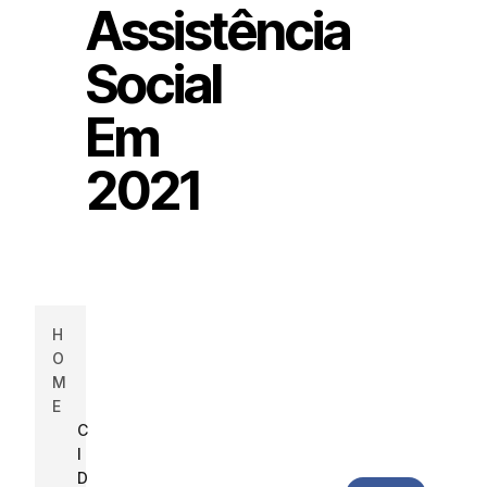
Assistência
Social
Em
2021
H
O
M
E
C
I
D