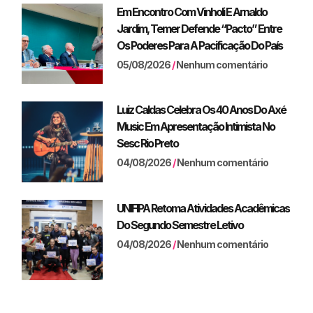
Em Encontro Com Vinholi E Arnaldo
Jardim, Temer Defende “pacto” Entre
Os Poderes Para A Pacificação Do País
05/08/2026
Nenhum comentário
Luiz Caldas Celebra Os 40 Anos Do Axé
Music Em Apresentação Intimista No
Sesc Rio Preto
04/08/2026
Nenhum comentário
UNIFIPA Retoma Atividades Acadêmicas
Do Segundo Semestre Letivo
04/08/2026
Nenhum comentário