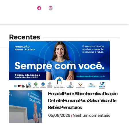
Recentes
Hospital Padre Albino Incentiva Doação
De Leite Humano Para Salvar Vidas De
Bebês Prematuros
05/08/2026
Nenhum comentário