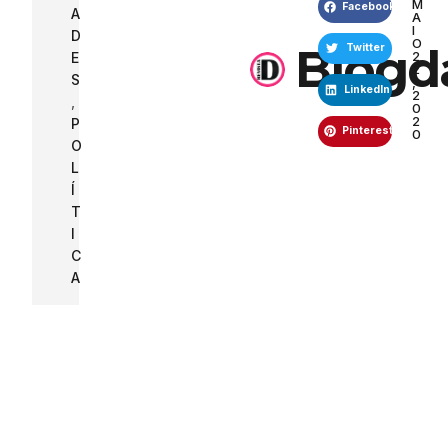
M
Facebook
A
A
I
D
O
Blogd
Twitter
2
E
2
S
,
LinkedIn
2
,
0
2
P
Pinterest
0
O
L
Í
T
I
C
A