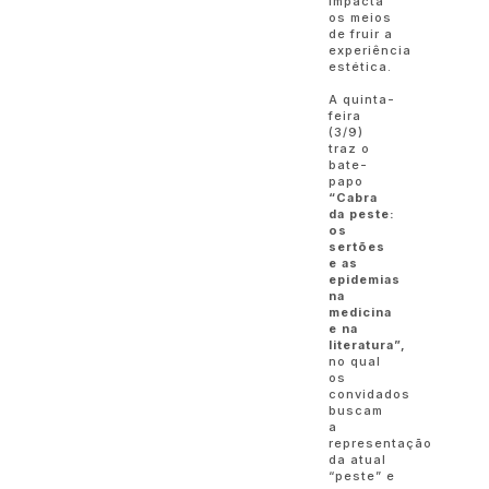
impacta
os meios
de fruir a
experiência
estética.
A quinta-
feira
(3/9)
traz o
bate-
papo
“Cabra
da peste:
os
sertões
e as
epidemias
na
medicina
e na
literatura”,
no qual
os
convidados
buscam
a
representação
da atual
“peste” e