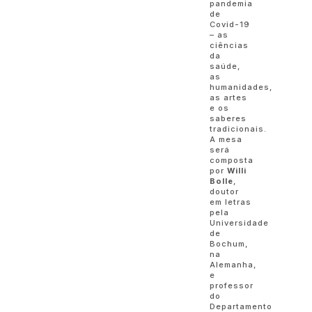
pandemia
de
Covid-19
– as
ciências
da
saúde,
as
humanidades,
as artes
e os
saberes
tradicionais.
A mesa
será
composta
por
Willi
Bolle
,
doutor
em letras
pela
Universidade
de
Bochum,
na
Alemanha,
e
professor
do
Departamento