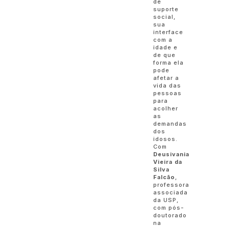
de
suporte
social,
sua
interface
com a
idade e
de que
forma ela
pode
afetar a
vida das
pessoas
para
acolher
as
demandas
dos
idosos.
Com
Deusivania
Vieira da
Silva
Falcão
,
professora
associada
da USP,
com pós-
doutorado
na