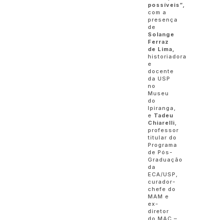
possíveis”,
com a
presença
de
Solange
Ferraz
de Lima,
historiadora
e
docente
da USP
no
Museu
do
Ipiranga,
e
Tadeu
Chiarelli
,
professor
titular do
Programa
de Pós-
Graduação
da
ECA/USP,
curador-
chefe do
MAM e
ex-
diretor
do MAC –