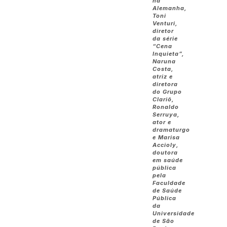
na
Alemanha,
Toni
Venturi,
diretor
da série
“Cena
Inquieta”,
Naruna
Costa,
atriz e
diretora
do Grupo
Clariô,
Ronaldo
Serruya,
ator e
dramaturgo
e Marisa
Accioly,
doutora
em saúde
pública
pela
Faculdade
de Saúde
Pública
da
Universidade
de São