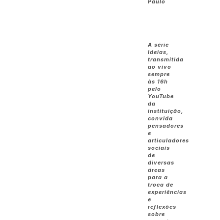
Paulo
A série
Ideias,
transmitida
ao vivo
sempre
às 16h
pelo
YouTube
da
instituição,
convida
pensadores
e
articuladores
sociais
de
diversas
áreas
para a
troca de
experiências
e
reflexões
sobre