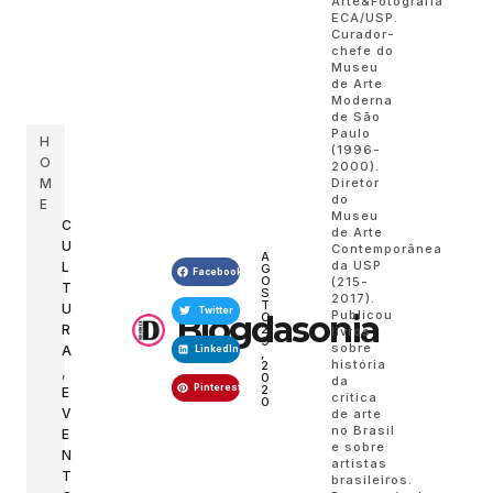
Arte&Fotografia
ECA/USP.
Curador-
chefe do
Museu
de Arte
Moderna
de São
Paulo
H
(1996-
O
2000).
Diretor
M
do
E
Museu
C
de Arte
U
Contemporânea
A
da USP
L
G
Facebook
O
(215-
T
S
2017).
T
U
Twitter
Publicou
Blogdasonia
O
R
2
livros
9
sobre
A
LinkedIn
,
história
2
,
0
da
Pinterest
2
E
crítica
0
V
de arte
no Brasil
E
e sobre
N
artistas
T
brasileiros.