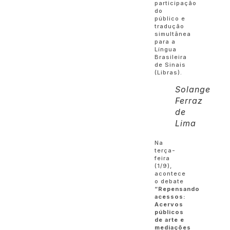
participação
do
público e
tradução
simultânea
para a
Língua
Brasileira
de Sinais
(Libras).
Solange
Ferraz
de
Lima
Na
terça-
feira
(1/9),
acontece
o debate
“Repensando
acessos:
Acervos
públicos
de arte e
mediações