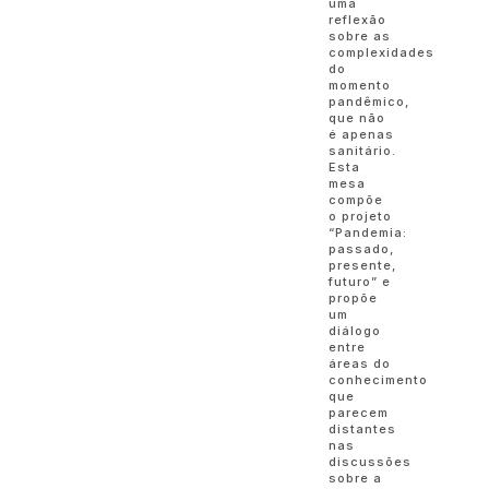
uma
reflexão
sobre as
complexidades
do
momento
pandêmico,
que não
é apenas
sanitário.
Esta
mesa
compõe
o projeto
“Pandemia:
passado,
presente,
futuro” e
propõe
um
diálogo
entre
áreas do
conhecimento
que
parecem
distantes
nas
discussões
sobre a