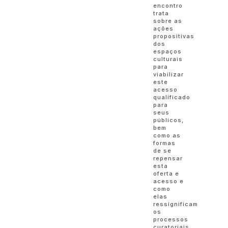
encontro
trata
sobre as
ações
propositivas
dos
espaços
culturais
para
viabilizar
este
acesso
qualificado
para
seus
públicos,
bem
como as
formas
de se
repensar
esta
oferta e
acesso e
como
elas
ressignificam
os
processos
curatoriais