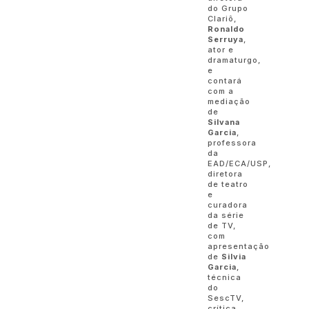
do Grupo
Clariô,
Ronaldo
Serruya
,
ator e
dramaturgo,
e
contará
com a
mediação
de
Silvana
Garcia
,
professora
da
EAD/ECA/USP,
diretora
de teatro
e
curadora
da série
de TV,
com
apresentação
de
Silvia
Garcia
,
técnica
do
SescTV,
crítica