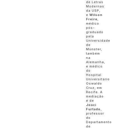
de Letras
Modernas
da USP,
e
Wilson
Freire
,
médico
pós-
graduado
pela
Universidade
de
Münster,
também
na
Alemanha,
e médico
do
Hospital
Universitário
Oswaldo
Cruz, em
Recife. A
mediação
é de
Joaci
Furtado
,
professor
do
Departamento
de