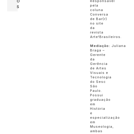
Responsável
O
pela
S
coluna
Conversa
de Bar(r)
no site
da
revista
Arte!Brasileiros.
Mediação:
Juliana
Braga –
Gerente
da
Gerência
de Artes
Visuais e
Tecnologia
do Sesc
São
Paulo.
Possui
graduação
em
História
e
especialização
em
Museologia,
ambas