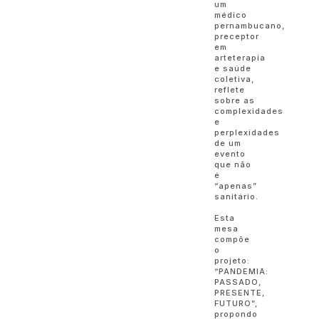
um
médico
pernambucano,
preceptor
em
arteterapia
e saúde
coletiva,
reflete
sobre as
complexidades
e
perplexidades
de um
evento
que não
é
“apenas”
sanitário.
Esta
mesa
compõe
o
projeto:
“PANDEMIA:
PASSADO,
PRESENTE,
FUTURO”,
propondo