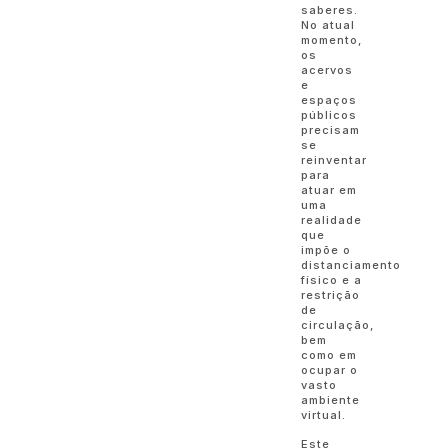
saberes.
No atual
momento,
os
acervos
e
espaços
públicos
precisam
se
reinventar
para
atuar em
uma
realidade
que
impõe o
distanciamento
físico e a
restrição
de
circulação,
bem
como em
ocupar o
vasto
ambiente
virtual.
Este