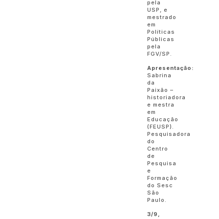
pela
USP, e
mestrado
em
Políticas
Públicas
pela
FGV/SP.
Apresentação:
Sabrina
da
Paixão –
historiadora
e mestra
em
Educação
(FEUSP).
Pesquisadora
do
Centro
de
Pesquisa
e
Formação
do Sesc
São
Paulo.
3/9,