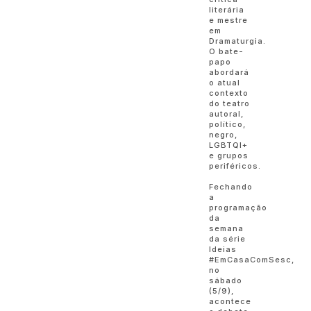
literária
e mestre
em
Dramaturgia.
O bate-
papo
abordará
o atual
contexto
do teatro
autoral,
político,
negro,
LGBTQI+
e grupos
periféricos.
Fechando
a
programação
da
semana
da série
Ideias
#EmCasaComSesc,
no
sábado
(5/9),
acontece