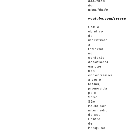
assuntos
da
atualidade
youtube.com/sescsp
Com o
objetivo
de
incentivar
a
reflexão
no
contexto
desafiador
em que
nos
encontramos,
a série
Ideias
,
promovida
pelo
Sesc
São
Paulo por
intermédio
de seu
Centro
de
Pesquisa