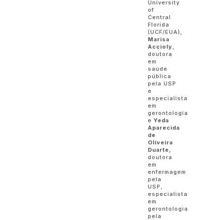
University
of
Central
Florida
(UCF/EUA),
Marisa
Accioly
,
doutora
em
saúde
pública
pela USP
e
especialista
em
gerontologia
e
Yeda
Aparecida
de
Oliveira
Duarte,
doutora
em
enfermagem
pela
USP,
especialista
em
gerontologia
pela