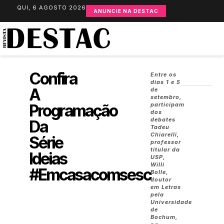
QUI, 6 AGOSTO 2026
ANUNCIE NA DESTAC
Confira
Entre os
dias 1 e 5
A
de
setembro,
Programação
participam
dos
debates
Da
Tadeu
Chiarelli,
Série
professor
titular da
Ideias
USP,
Willi
#emcasacomsesc
Bolle,
doutor
em Letras
pela
Universidade
de
Bochum,