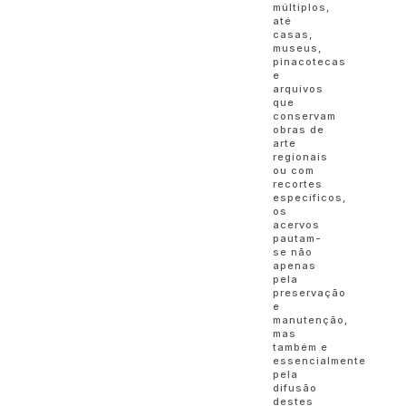
múltiplos,
até
casas,
museus,
pinacotecas
e
arquivos
que
conservam
obras de
arte
regionais
ou com
recortes
específicos,
os
acervos
pautam-
se não
apenas
pela
preservação
e
manutenção,
mas
também e
essencialmente
pela
difusão
destes