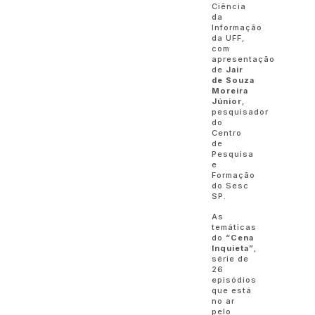
Ciência
da
Informação
da UFF,
com
apresentação
de
Jair
de Souza
Moreira
Júnior
,
pesquisador
do
Centro
de
Pesquisa
e
Formação
do Sesc
SP.
As
temáticas
do
“Cena
Inquieta”
,
série de
26
episódios
que está
no ar
pelo