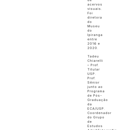
acervos
visuais.
Foi
diretora
do
Museu
do
Ipiranga
entre
2016 e
2020.
Tadeu
Chiarelli
– Prof.
Titular
USP.
Prof.
Sênior
junto ao
Programa
de Pós-
Graduação
da
ECA/USP.
Coordenador
do Grupo
de
Estudos