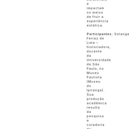
e
impactam
os meios
de fruir a
experiência
estética.
Participantes:
Solang
Ferraz de
Lima –
historiadora,
docente
da
Universidade
de São
Paulo, no
Museu
Paulista
(Museu
do
Ipiranga).
Sua
produção
acadêmica
resulta
da
pesquisa
e
curadoria
de