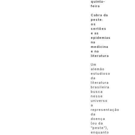
quinta-
feira
Cabra da
peste:
os
sertões
e as
epidemias
na
medicina
e na
literatura
Um
alemão
estudioso
da
literatura
brasileira
busca
nesse
universo
a
representação
da
doença
(ou da
“peste”),
enquanto