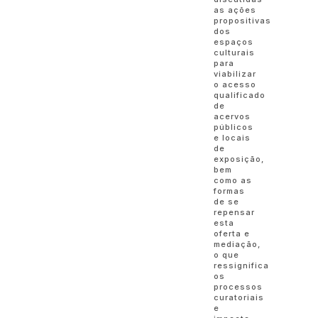
as ações
propositivas
dos
espaços
culturais
para
viabilizar
o acesso
qualificado
de
acervos
públicos
e locais
de
exposição,
bem
como as
formas
de se
repensar
esta
oferta e
mediação,
o que
ressignifica
os
processos
curatoriais
e