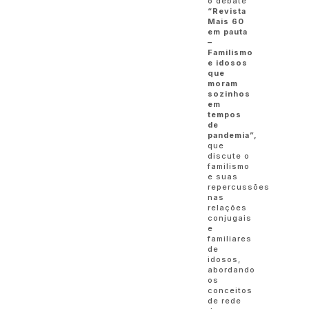
o debate
“Revista
Mais 60
em pauta
–
Familismo
e idosos
que
moram
sozinhos
em
tempos
de
pandemia”,
que
discute o
familismo
e suas
repercussões
nas
relações
conjugais
e
familiares
de
idosos,
abordando
os
conceitos
de rede