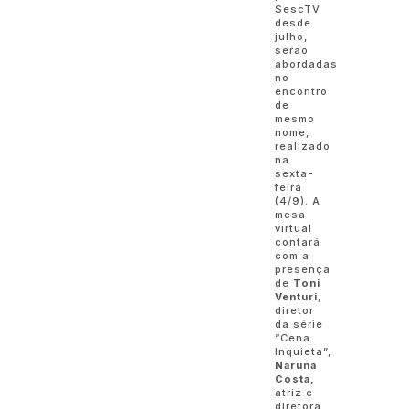
SescTV
desde
julho,
serão
abordadas
no
encontro
de
mesmo
nome,
realizado
na
sexta-
feira
(4/9). A
mesa
virtual
contará
com a
presença
de
Toni
Venturi
,
diretor
da série
“Cena
Inquieta”,
Naruna
Costa,
atriz e
diretora