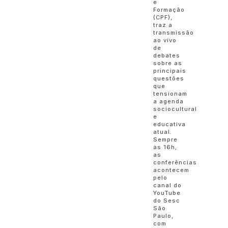
e
Formação
(CPF),
traz a
transmissão
ao vivo
de
debates
sobre as
principais
questões
que
tensionam
a agenda
sociocultural
e
educativa
atual.
Sempre
às 16h,
as
conferências
acontecem
pelo
canal do
YouTube
do Sesc
São
Paulo,
com