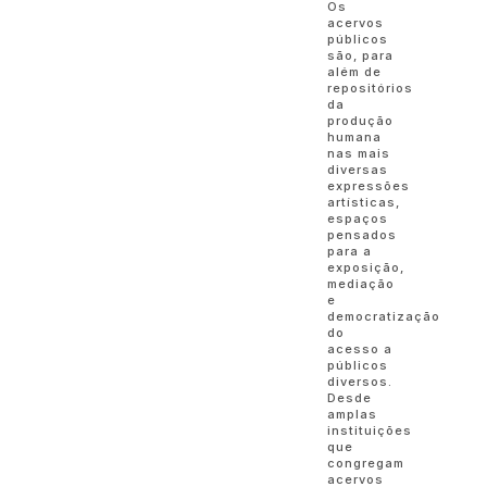
Os
acervos
públicos
são, para
além de
repositórios
da
produção
humana
nas mais
diversas
expressões
artísticas,
espaços
pensados
para a
exposição,
mediação
e
democratização
do
acesso a
públicos
diversos.
Desde
amplas
instituições
que
congregam
acervos