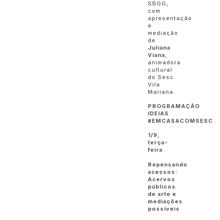
SBGG,
com
apresentação
e
mediação
de
Juliana
Viana
,
animadora
cultural
do Sesc
Vila
Mariana.
PROGRAMAÇÃO
IDEIAS
#EMCASACOMSESC
1/9,
terça-
feira
Repensando
acessos:
Acervos
públicos
de arte e
mediações
possíveis