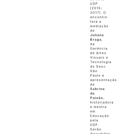
USP
(2015-
2017). O
encontro
terá a
mediação
de
Juliana
Braga
,
da
Gerência
de Artes
Visuais e
Tecnologia
do Sesc
São
Paulo e
apresentação
de
Sabrina
da
Paixão
,
historiadora
e mestra
em
Educação
pela
USP.
Serão
discutidas