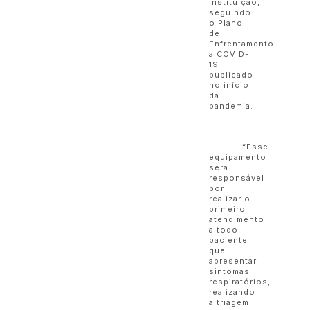
instituição,
seguindo
o Plano
de
Enfrentamento
a COVID-
19
publicado
no início
da
pandemia.
“Esse
equipamento
será
responsável
por
realizar o
primeiro
atendimento
a todo
paciente
que
apresentar
sintomas
respiratórios,
realizando
a triagem