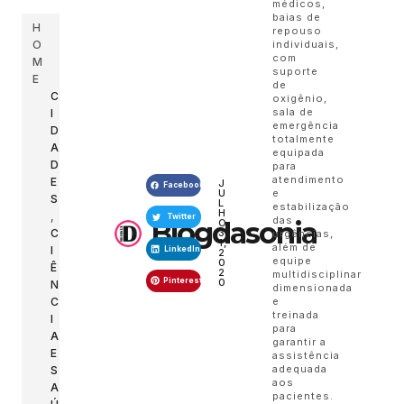
médicos,
baias de
H
repouso
O
individuais,
com
M
suporte
E
de
C
oxigênio,
sala de
I
emergência
D
totalmente
A
equipada
D
para
atendimento
E
J
Facebook
U
e
S
L
estabilização
H
,
Twitter
das
Blogdasonia
O
C
3
urgências,
1,
além de
I
LinkedIn
2
equipe
0
Ê
2
multidisciplinar
Pinterest
0
N
dimensionada
C
e
treinada
I
para
A
garantir a
E
assistência
adequada
S
aos
A
pacientes.