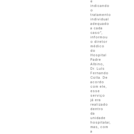
e
indicando
o
tratamento
individual
adequado
a cada
caso”,
informou
o diretor
médico
do
Hospital
Padre
Albino,
Dr. Luís
Fernando
Colla. De
acordo
com ele,
esse
serviço
já era
realizado
dentro
da
unidade
hospitalar,
mas, com
a