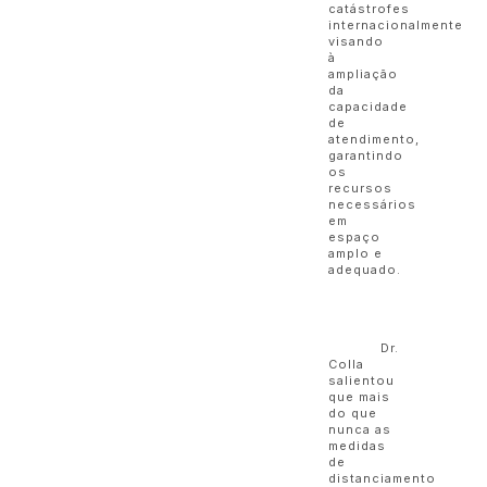
catástrofes
internacionalmente
visando
à
ampliação
da
capacidade
de
atendimento,
garantindo
os
recursos
necessários
em
espaço
amplo e
adequado.
Dr.
Colla
salientou
que mais
do que
nunca as
medidas
de
distanciamento