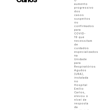
O
aumento
progressivo
dos
casos
suspeitos
ou
confirmados
para
COVID-
19 que
necessitam
de
cuidados
especializados
na
Unidade
para
Respiratórios
Agudos
(URA),
instalada
no
Hospital
Emílio
Carlos,
elevou o
nível de
resposta
da