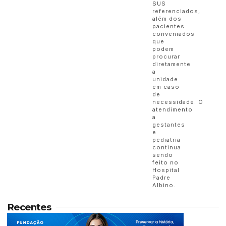
SUS
referenciados,
além dos
pacientes
conveniados
que
podem
procurar
diretamente
a
unidade
em caso
de
necessidade. O
atendimento
a
gestantes
e
pediatria
continua
sendo
feito no
Hospital
Padre
Albino.
Recentes