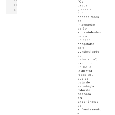
Ú
“Os
D
casos
graves e
E
que
necessitarem
de
internação
serão
encaminhados
para a
unidade
hospitalar
para
continuidade
do
tratamento”,
explicou
Dr. Colla.
O diretor
ressaltou
que se
trata de
estratégia
robusta
baseada
em
experiências
de
enfrentamento
a