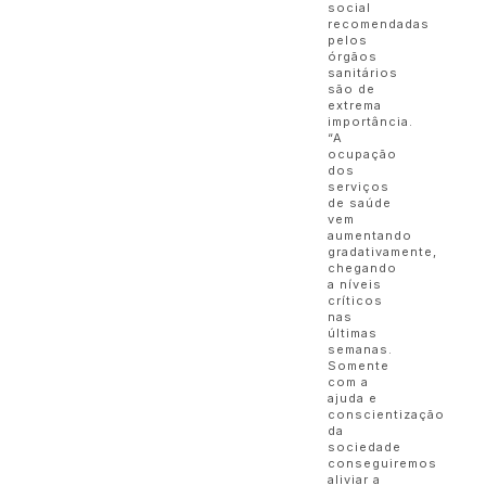
social
recomendadas
pelos
órgãos
sanitários
são de
extrema
importância.
“A
ocupação
dos
serviços
de saúde
vem
aumentando
gradativamente,
chegando
a níveis
críticos
nas
últimas
semanas.
Somente
com a
ajuda e
conscientização
da
sociedade
conseguiremos
aliviar a