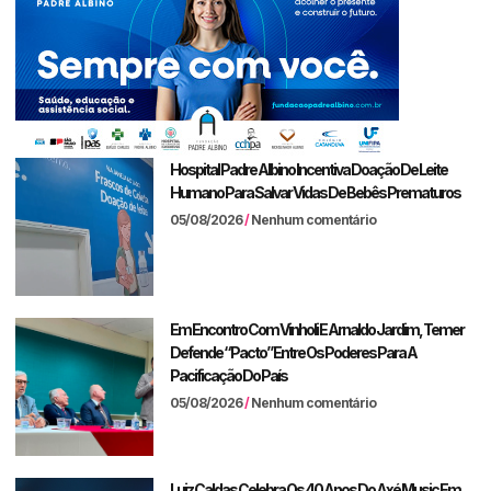
Hospital Padre Albino Incentiva Doação De Leite
Humano Para Salvar Vidas De Bebês Prematuros
05/08/2026
Nenhum comentário
Em Encontro Com Vinholi E Arnaldo Jardim, Temer
Defende “pacto” Entre Os Poderes Para A
Pacificação Do País
05/08/2026
Nenhum comentário
Luiz Caldas Celebra Os 40 Anos Do Axé Music Em