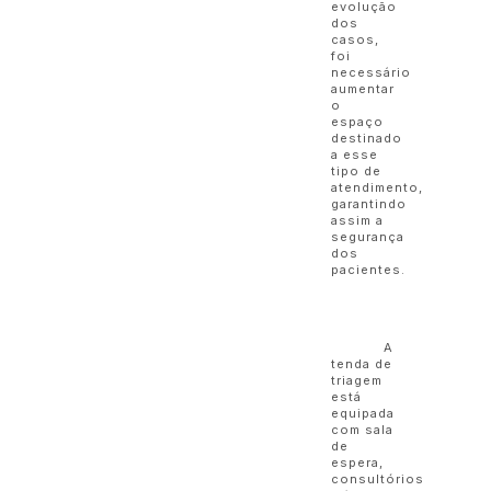
evolução
dos
casos,
foi
necessário
aumentar
o
espaço
destinado
a esse
tipo de
atendimento,
garantindo
assim a
segurança
dos
pacientes.
A
tenda de
triagem
está
equipada
com sala
de
espera,
consultórios