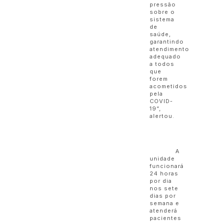
pressão
sobre o
sistema
de
saúde,
garantindo
atendimento
adequado
a todos
que
forem
acometidos
pela
COVID-
19”,
alertou.
A
unidade
funcionará
24 horas
por dia
nos sete
dias por
semana e
atenderá
pacientes