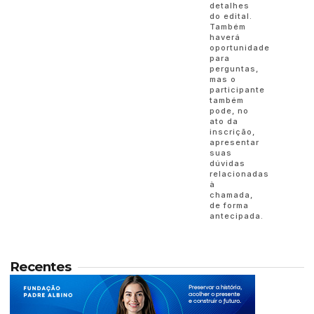
detalhes
do edital.
Também
haverá
oportunidade
para
perguntas,
mas o
participante
também
pode, no
ato da
inscrição,
apresentar
suas
dúvidas
relacionadas
à
chamada,
de forma
antecipada.
Recentes