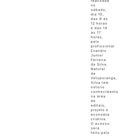
realizada
no
sábado,
dia 10,
das 9 às
12 horas
e das 14
às 17
horas,
pelo
profissional
Evandro
Junior
Ferreira
da Silva.
Natural
de
Votuporanga,
Silva tem
notório
conhecimento
na área
de
editais,
projeto e
economia
criativa.
O acesso
será
feito pelo