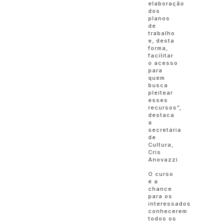
elaboração
dos
planos
de
trabalho
e, desta
forma,
facilitar
o acesso
para
quem
busca
pleitear
esses
recursos”,
destaca
a
secretária
de
Cultura,
Cris
Anovazzi.
O curso
é a
chance
para os
interessados
conhecerem
todos os