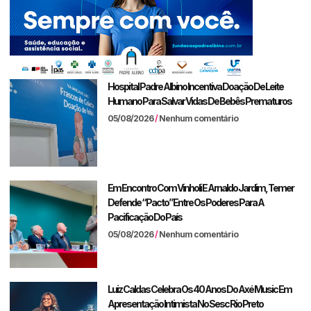
Hospital Padre Albino Incentiva Doação De Leite
Humano Para Salvar Vidas De Bebês Prematuros
05/08/2026
Nenhum comentário
Em Encontro Com Vinholi E Arnaldo Jardim, Temer
Defende “pacto” Entre Os Poderes Para A
Pacificação Do País
05/08/2026
Nenhum comentário
Luiz Caldas Celebra Os 40 Anos Do Axé Music Em
Apresentação Intimista No Sesc Rio Preto