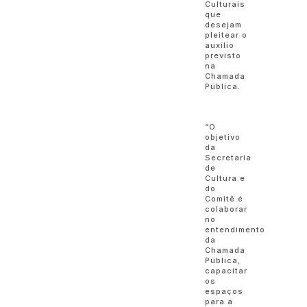
Culturais
que
desejam
pleitear o
auxílio
previsto
na
Chamada
Pública.
“O
objetivo
da
Secretaria
de
Cultura e
do
Comitê é
colaborar
no
entendimento
da
Chamada
Pública,
capacitar
os
espaços
para a