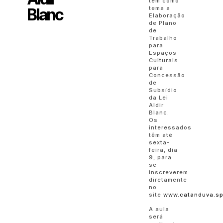
tem como
tema a
Blanc
Elaboração
de Plano
de
Trabalho
para
Espaços
Culturais
para
Concessão
de
Subsídio
da Lei
Aldir
Blanc.
Os
interessados
têm até
sexta-
feira, dia
9, para
se
inscreverem
diretamente
no
site
www.catanduva.sp
A aula
será