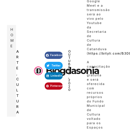
Google
Meet e a
transmissão
será ao
vivo pelo
Youtube
da
H
Secretaria
O
de
M
Cultura
de
E
Catanduva
A
O
(
https://bityli.com/B3
U
Facebook
R
T
U
A
T
B
Twitter
capacitação
Blogdasonia
R
E
O
é
,
7
gratuita
LinkedIn
,
C
e será
2
0
oferecida
U
Pinterest
2
com
0
L
recursos
T
próprios
U
do Fundo
Municipal
R
de
A
Cultura
voltado
para os
Espaços