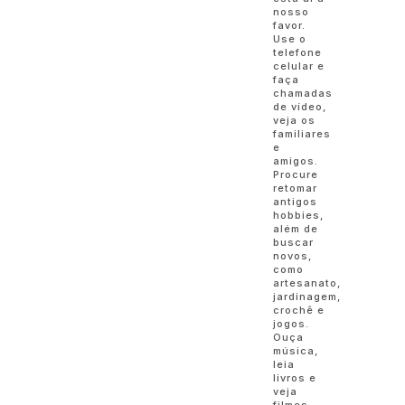
nosso
favor.
Use o
telefone
celular e
faça
chamadas
de vídeo,
veja os
familiares
e
amigos.
Procure
retomar
antigos
hobbies,
além de
buscar
novos,
como
artesanato,
jardinagem,
crochê e
jogos.
Ouça
música,
leia
livros e
veja