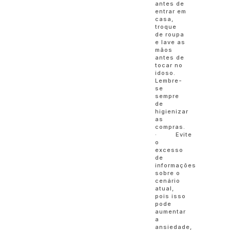
antes de
entrar em
casa,
troque
de roupa
e lave as
mãos
antes de
tocar no
idoso.
Lembre-
se
sempre
de
higienizar
as
compras.
· Evite
o
excesso
de
informações
sobre o
cenário
atual,
pois isso
pode
aumentar
a
ansiedade,