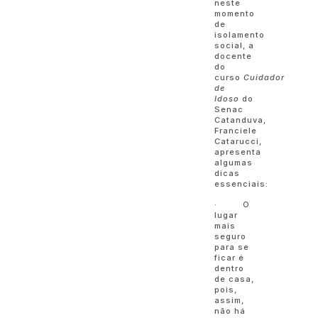
neste
momento
de
isolamento
social, a
docente
do
curso
Cuidador
de
Idoso
do
Senac
Catanduva,
Franciele
Catarucci,
apresenta
algumas
dicas
essenciais:
· O
lugar
mais
seguro
para se
ficar é
dentro
de casa,
pois,
assim,
não há