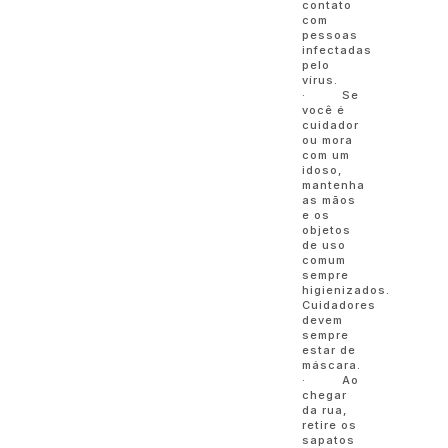
contato
com
pessoas
infectadas
pelo
vírus.
· Se
você é
cuidador
ou mora
com um
idoso,
mantenha
as mãos
e os
objetos
de uso
comum
sempre
higienizados.
Cuidadores
devem
sempre
estar de
máscara.
· Ao
chegar
da rua,
retire os
sapatos