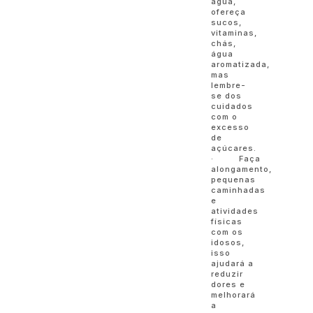
água,
ofereça
sucos,
vitaminas,
chás,
água
aromatizada,
mas
lembre-
se dos
cuidados
com o
excesso
de
açúcares.
· Faça
alongamento,
pequenas
caminhadas
e
atividades
físicas
com os
idosos,
isso
ajudará a
reduzir
dores e
melhorará
a