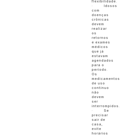
flexibilidade.
· Idosos
com
doenças
crônicas
devem
realizar
os
retornos
e exames
médicos
que já
estavam
agendados
para o
período.
Os
medicamentos
de uso
contínuo
não
devem
ser
interrompidos.
· Se
precisar
sair de
casa,
evite
horários