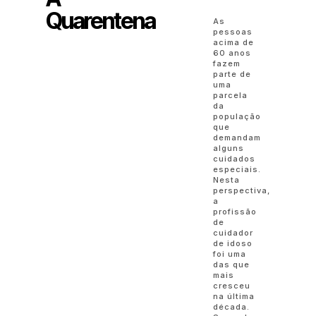
Quarentena
As
pessoas
acima de
60 anos
fazem
parte de
uma
parcela
da
população
que
demandam
alguns
cuidados
especiais.
Nesta
perspectiva,
a
profissão
de
cuidador
de idoso
foi uma
das que
mais
cresceu
na última
década.