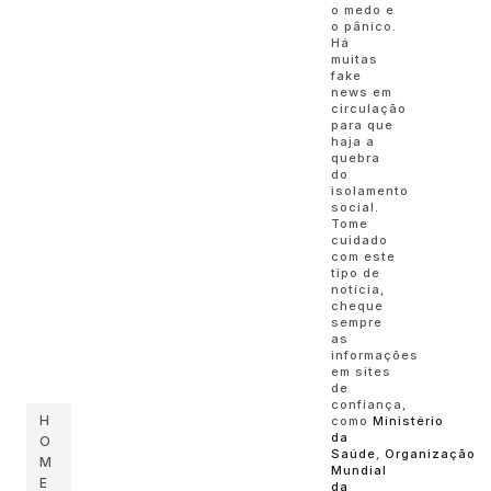
o medo e
o pânico.
Há
muitas
fake
news em
circulação
para que
haja a
quebra
do
isolamento
social.
Tome
cuidado
com este
tipo de
notícia,
cheque
sempre
as
informações
em sites
de
confiança,
H
como
Ministério
da
O
Saúde
,
Organização
M
Mundial
E
da