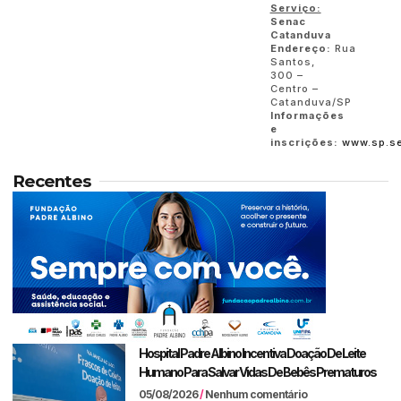
Serviço:
Senac
Catanduva
Endereço:
Rua
Santos,
300 –
Centro –
Catanduva/SP
Informações
e
inscrições:
www.sp.se
Recentes
Hospital Padre Albino Incentiva Doação De Leite
Humano Para Salvar Vidas De Bebês Prematuros
05/08/2026
Nenhum comentário