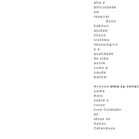
alta e
dificuldade
em
respirar.
· Bons
hábitos
ajudam
nosso
sistema
imunológico
e a
qualidade
de vida,
assim
como a
saúde
mental.
Acesse
www.sp.senac
saiba
mais
sobre o
curso
livre
Cuidador
de
Idoso
do
Senac
Catanduva.