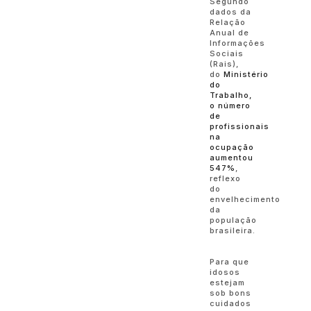
Segundo
dados da
Relação
Anual de
Informações
Sociais
(Rais),
do
Ministério
do
Trabalho,
o número
de
profissionais
na
ocupação
aumentou
547%
,
reflexo
do
envelhecimento
da
população
brasileira.
Para que
idosos
estejam
sob bons
cuidados