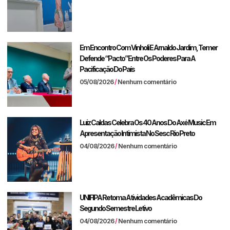
Em Encontro Com Vinholi E Arnaldo Jardim, Temer
Defende “pacto” Entre Os Poderes Para A
Pacificação Do País
05/08/2026
Nenhum comentário
Luiz Caldas Celebra Os 40 Anos Do Axé Music Em
Apresentação Intimista No Sesc Rio Preto
04/08/2026
Nenhum comentário
UNIFIPA Retoma Atividades Acadêmicas Do
Segundo Semestre Letivo
04/08/2026
Nenhum comentário