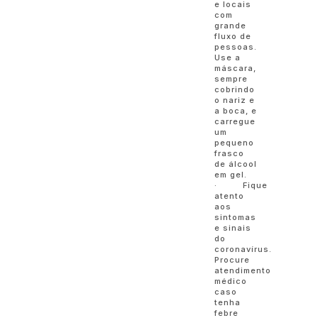
e locais
com
grande
fluxo de
pessoas.
Use a
máscara,
sempre
cobrindo
o nariz e
a boca, e
carregue
um
pequeno
frasco
de álcool
em gel.
· Fique
atento
aos
sintomas
e sinais
do
coronavírus.
Procure
atendimento
médico
caso
tenha
febre