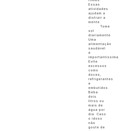
filmes.
Essas
atividades
ajudam a
distrair a
mente.
· Tome
sol
diariamente.
Uma
alimentação
saudável
é
importantíssima.
Evite
excessos
como
doces,
refrigerantes
e
embutidos.
Beba
dois
litros ou
mais de
água por
dia. Caso
o idoso
não
goste de