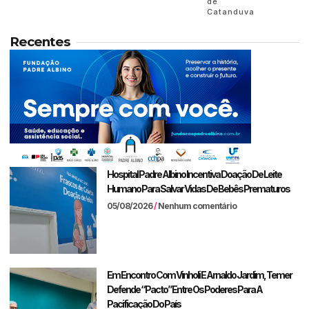
de
Catanduva
Recentes
Hospital Padre Albino Incentiva Doação De Leite
Humano Para Salvar Vidas De Bebês Prematuros
05/08/2026
Nenhum comentário
Em Encontro Com Vinholi E Arnaldo Jardim, Temer
Defende “pacto” Entre Os Poderes Para A
Pacificação Do País