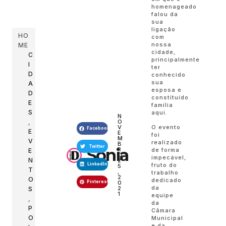
homenageado
falou da
sua
ligação
HO
com
nossa
ME
cidade,
C
principalmente
I
ter
D
conhecido
sua
A
esposa e
D
constituído
E
família
S
aqui.
N
,
O
O evento
V
Facebook
E
E
foi
M
V
realizado
B
Twitter
Sonia
R
de forma
E
O
impecável,
N
2
LinkedIn
fruto do
5
T
,
trabalho
2
O
dedicado
Pinterest
0
da
2
S
1
equipe
,
da
P
Câmara
O
Municipal
e da