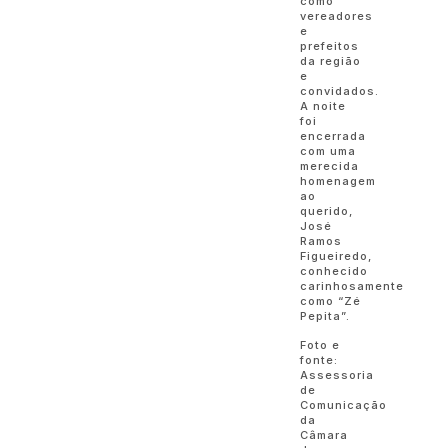
como
vereadores
e
prefeitos
da região
e
convidados.
A noite
foi
encerrada
com uma
merecida
homenagem
ao
querido,
José
Ramos
Figueiredo,
conhecido
carinhosamente
como “Zé
Pepita”.
Foto e
fonte:
Assessoria
de
Comunicação
da
Câmara