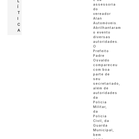
L
assessoria
Í
do
T
vereador
I
Alan
Automóveis.
C
Abrilhantaram
A
o evento
diversas
autoridades.
O
Prefeito
Padre
Osvaldo
compareceu
com boa
parte de
seu
secretariado,
além de
autoridades
da
Polícia
Militar,
da
Polícia
Civil, da
Guarda
Municipal,
bem