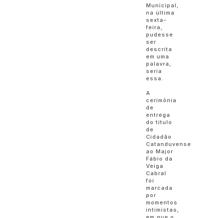
Municipal,
na última
sexta-
feira,
pudesse
ser
descrita
em uma
palavra,
seria
essa.
A
cerimônia
de
entrega
do título
de
Cidadão
Catanduvense
ao Major
Fábio da
Veiga
Cabral
foi
marcada
por
momentos
intimistas,
em que o