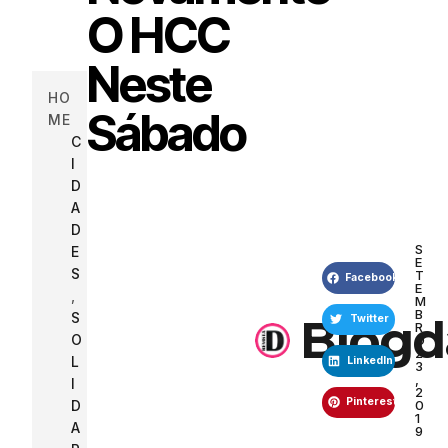
O HCC
Neste
HO
Sábado
ME
C
I
D
A
D
S
E
E
S
T
Facebook
E
,
M
B
S
Blogd
Twitter
R
O
O
2
L
LinkedIn
3
,
I
2
Pinterest
0
D
1
A
9