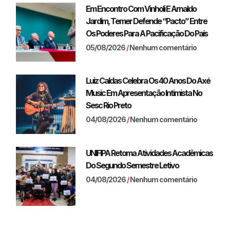
Em Encontro Com Vinholi E Arnaldo
Jardim, Temer Defende “pacto” Entre
Os Poderes Para A Pacificação Do País
05/08/2026
Nenhum comentário
Luiz Caldas Celebra Os 40 Anos Do Axé
Music Em Apresentação Intimista No
Sesc Rio Preto
04/08/2026
Nenhum comentário
UNIFIPA Retoma Atividades Acadêmicas
Do Segundo Semestre Letivo
04/08/2026
Nenhum comentário