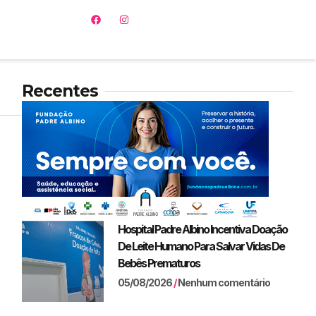
Recentes
Hospital Padre Albino Incentiva Doação
De Leite Humano Para Salvar Vidas De
Bebês Prematuros
05/08/2026
Nenhum comentário