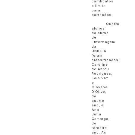
candidatos
o limite
para
correções.
Quatro
alunos
do curso
de
Enfermagem
da
UNIFIPA
foram
classificados:
Caroline
de Abreu
Rodrigues,
Tais Vaz
e
Giovana
D’Olivo,
do
quarto
ano, e
Ana
Júlia
Camargo,
do
terceiro
ano. As