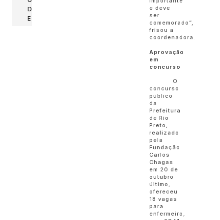
importante
e deve
D
ser
E
comemorado”,
frisou a
coordenadora.
Aprovação
em
concurso
O
concurso
público
da
Prefeitura
de Rio
Preto,
realizado
pela
Fundação
Carlos
Chagas
em 20 de
outubro
último,
ofereceu
18 vagas
para
enfermeiro,