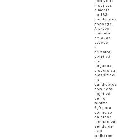
com 2941
inscritos
e média
de 163
candidatos
por vaga.
A prova,
dividida
em duas
etapas,
a
primeira,
objetiva,
e a
segunda,
discursiva,
classificou
os
candidatos
com nota
objetiva
de no
mínimo
6,0 para
correção
da prova
discursiva,
sendo de
360
melhores