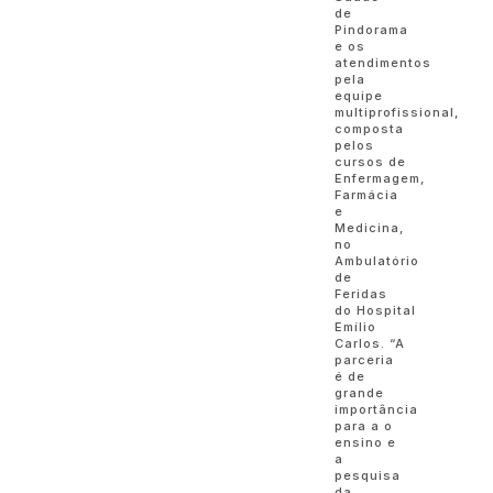
de
Pindorama
e os
atendimentos
pela
equipe
multiprofissional,
composta
pelos
cursos de
Enfermagem,
Farmácia
e
Medicina,
no
Ambulatório
de
Feridas
do Hospital
Emílio
Carlos. “A
parceria
é de
grande
importância
para a o
ensino e
a
pesquisa
da