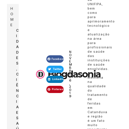
UNIFIPA,
H
bem
como
O
para
M
aprimoramento
E
tecnológico
e
C
atualização
I
na área
D
para
A
profissionais
de saúde
N
D
O
das
E
V
Facebook
instituições
E
S
M
de saúde
B
,
envolvidas.
Twitter
Blogdasonia
R
A
C
O
1
melhoria
I
LinkedIn
6
na
,
Ê
qualidade
2
Pinterest
0
N
do
1
tratamento
C
9
de
I
feridas
A
em
Catanduva
E
e região
S
é um fato
A
muito
Ú