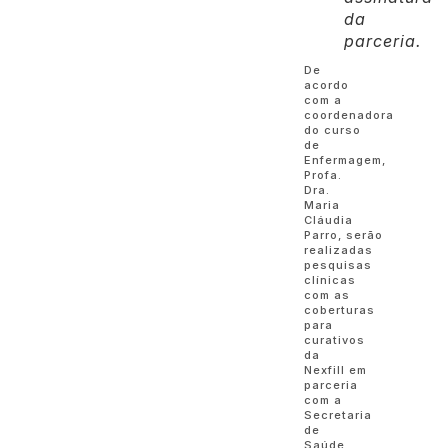
da
parceria.
De
acordo
com a
coordenadora
do curso
de
Enfermagem,
Profa.
Dra.
Maria
Cláudia
Parro, serão
realizadas
pesquisas
clínicas
com as
coberturas
para
curativos
da
Nexfill em
parceria
com a
Secretaria
de
Saúde