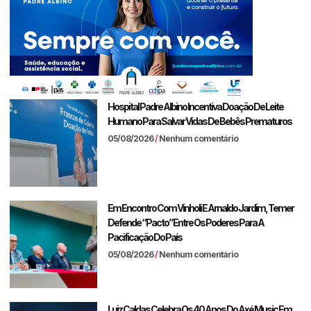
Hospital Padre Albino Incentiva Doação De Leite
Humano Para Salvar Vidas De Bebês Prematuros
05/08/2026
Nenhum comentário
Em Encontro Com Vinholi E Arnaldo Jardim, Temer
Defende “pacto” Entre Os Poderes Para A
Pacificação Do País
05/08/2026
Nenhum comentário
Luiz Caldas Celebra Os 40 Anos Do Axé Music Em