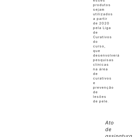
esses
produtos
sejam
utilizados
a partir
de 2020
pela Liga
de
Curativos
do
curso,
que
desenvolverá
pesquisas
clínicas
na área
de
curativos
e
prevenção
de
lesões
de pele.
Ato
de
assinatura