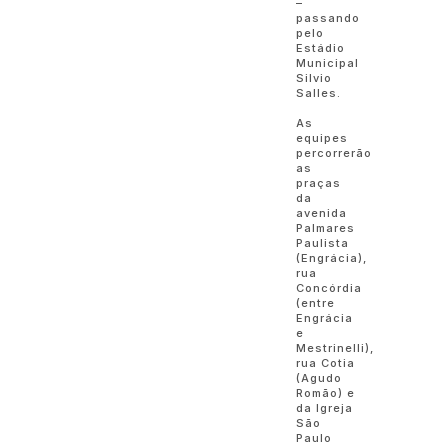
–
passando
pelo
Estádio
Municipal
Silvio
Salles.
As
equipes
percorrerão
as
praças
da
avenida
Palmares
Paulista
(Engrácia),
rua
Concórdia
(entre
Engrácia
e
Mestrinelli),
rua Cotia
(Agudo
Romão) e
da Igreja
São
Paulo