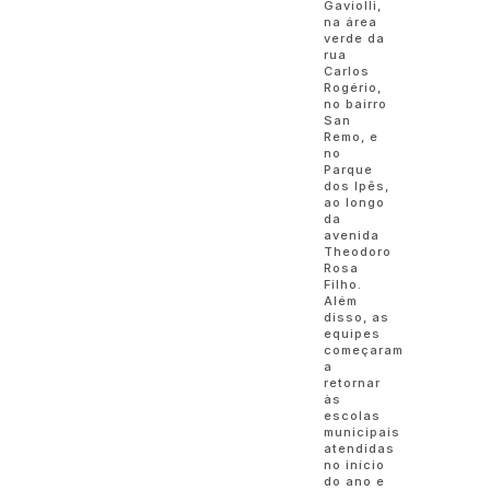
Gaviolli,
na área
verde da
rua
Carlos
Rogério,
no bairro
San
Remo, e
no
Parque
dos Ipês,
ao longo
da
avenida
Theodoro
Rosa
Filho.
Além
disso, as
equipes
começaram
a
retornar
às
escolas
municipais
atendidas
no início
do ano e