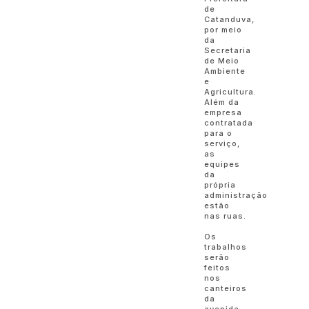
de
Catanduva,
por meio
da
Secretaria
de Meio
Ambiente
e
Agricultura.
Além da
empresa
contratada
para o
serviço,
as
equipes
da
própria
administração
estão
nas ruas.
Os
trabalhos
serão
feitos
nos
canteiros
da
avenida