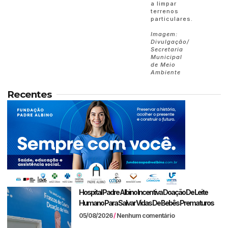
a limpar
terrenos
particulares.
Imagem:
Divulgação/
Secretaria
Municipal
de Meio
Ambiente
Recentes
Hospital Padre Albino Incentiva Doação De Leite
Humano Para Salvar Vidas De Bebês Prematuros
05/08/2026
Nenhum comentário