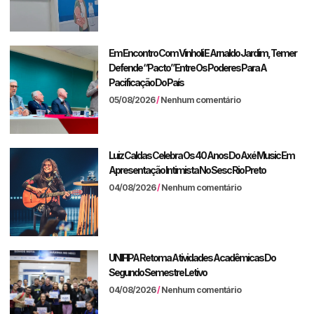
Em Encontro Com Vinholi E Arnaldo Jardim, Temer
Defende “pacto” Entre Os Poderes Para A
Pacificação Do País
05/08/2026
Nenhum comentário
Luiz Caldas Celebra Os 40 Anos Do Axé Music Em
Apresentação Intimista No Sesc Rio Preto
04/08/2026
Nenhum comentário
UNIFIPA Retoma Atividades Acadêmicas Do
Segundo Semestre Letivo
04/08/2026
Nenhum comentário