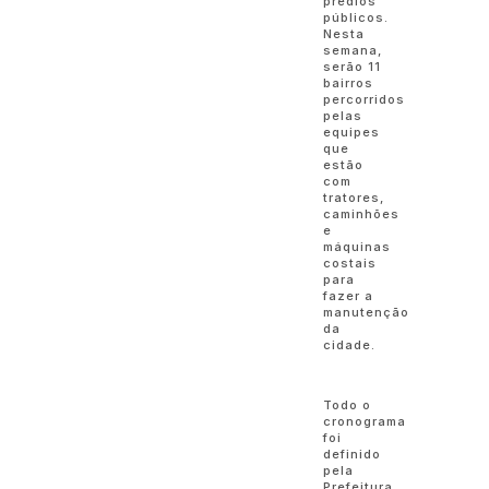
prédios
públicos.
Nesta
semana,
serão 11
bairros
percorridos
pelas
equipes
que
estão
com
tratores,
caminhões
e
máquinas
costais
para
fazer a
manutenção
da
cidade.
Todo o
cronograma
foi
definido
pela
Prefeitura