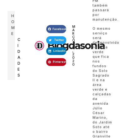
PM
também
passará
por
H
manutenção.
O
M
M
O mesmo
Facebook
A
serviço
R
E
Ç
será
C
O
Twitter
Blogdasonia
desenvolvido
1
I
0
na área
,
D
LinkedIn
verde
2
que fica
A
0
2
nos
Pinterest
D
0
fundos
E
do Solo
S
Sagrado
II e na
área
verde e
calçadas
da
avenida
Júlio
César
Marino,
do Jardim
Soto até
o bairro
Granville