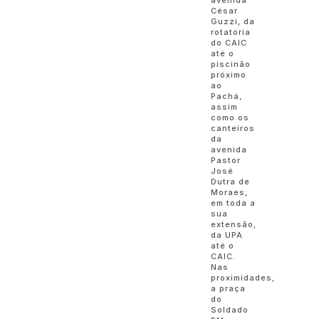
César
Guzzi, da
rotatória
do CAIC
até o
piscinão
próximo
ao
Pachá,
assim
como os
canteiros
da
avenida
Pastor
José
Dutra de
Moraes,
em toda a
sua
extensão,
da UPA
até o
CAIC.
Nas
proximidades,
a praça
do
Soldado