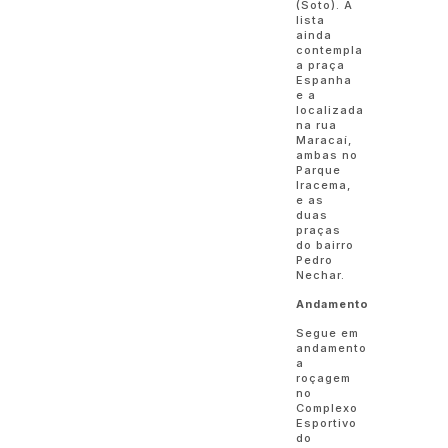
(Soto). A
lista
ainda
contempla
a praça
Espanha
e a
localizada
na rua
Maracaí,
ambas no
Parque
Iracema,
e as
duas
praças
do bairro
Pedro
Nechar.
Andamento
Segue em
andamento
a
roçagem
no
Complexo
Esportivo
do